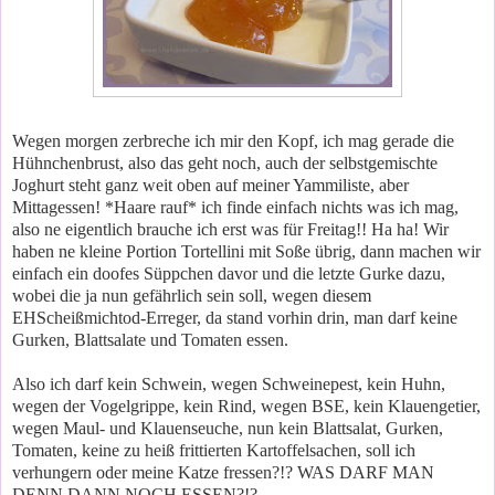
Wegen morgen zerbreche ich mir den Kopf, ich mag gerade die
Hühnchenbrust, also das geht noch, auch der selbstgemischte
Joghurt steht ganz weit oben auf meiner Yammiliste, aber
Mittagessen! *Haare rauf* ich finde einfach nichts was ich mag,
also ne eigentlich brauche ich erst was für Freitag!! Ha ha! Wir
haben ne kleine Portion Tortellini mit Soße übrig, dann machen wir
einfach ein doofes Süppchen davor und die letzte Gurke dazu,
wobei die ja nun gefährlich sein soll, wegen diesem
EHScheißmichtod-Erreger, da stand vorhin drin, man darf keine
Gurken, Blattsalate und Tomaten essen.
Also ich darf kein Schwein, wegen Schweinepest, kein Huhn,
wegen der Vogelgrippe, kein Rind, wegen BSE, kein Klauengetier,
wegen Maul- und Klauenseuche, nun kein Blattsalat, Gurken,
Tomaten, keine zu heiß frittierten Kartoffelsachen, soll ich
verhungern oder meine Katze fressen?!? WAS DARF MAN
DENN DANN NOCH ESSEN?!?