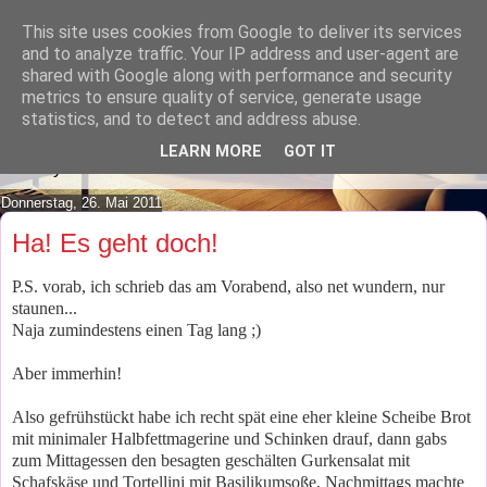
This site uses cookies from Google to deliver its services
Lilafusselfee lädt Dich in ihr
and to analyze traffic. Your IP address and user-agent are
shared with Google along with performance and security
Wohnzimmer ein.
metrics to ensure quality of service, generate usage
statistics, and to detect and address abuse.
Mach es Dir doch gemütlich und lies ein wenig über meine
LEARN MORE
GOT IT
Hobbys.
Donnerstag, 26. Mai 2011
Ha! Es geht doch!
P.S. vorab, ich schrieb das am Vorabend, also net wundern, nur
staunen...
Naja zumindestens einen Tag lang ;)
Aber immerhin!
Also gefrühstückt habe ich recht spät eine eher kleine Scheibe Brot
mit minimaler Halbfettmagerine und Schinken drauf, dann gabs
zum Mittagessen den besagten geschälten Gurkensalat mit
Schafskäse und Tortellini mit Basilikumsoße, Nachmittags machte