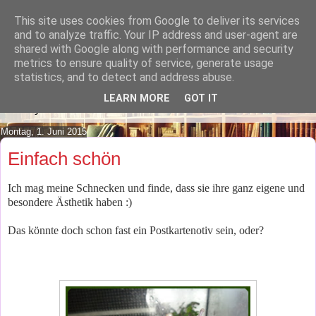
This site uses cookies from Google to deliver its services
Lilafusselfee lädt Dich in ihr
and to analyze traffic. Your IP address and user-agent are
shared with Google along with performance and security
Wohnzimmer ein.
metrics to ensure quality of service, generate usage
statistics, and to detect and address abuse.
Mach es Dir doch gemütlich und lies ein wenig über meine
LEARN MORE
GOT IT
Hobbys.
Montag, 1. Juni 2015
Einfach schön
Ich mag meine Schnecken und finde, dass sie ihre ganz eigene und
besondere Ästhetik haben :)
Das könnte doch schon fast ein Postkartenotiv sein, oder?