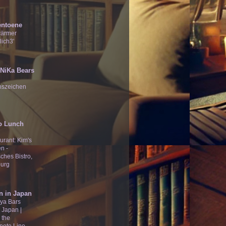
entoene
wärmer
lich3'
̄Ʒ NiKa Bears
nszeichen
o Lunch
urant: Kim's
n -
ches Bistro,
urg
n in Japan
ya Bars
 Japan |
 the