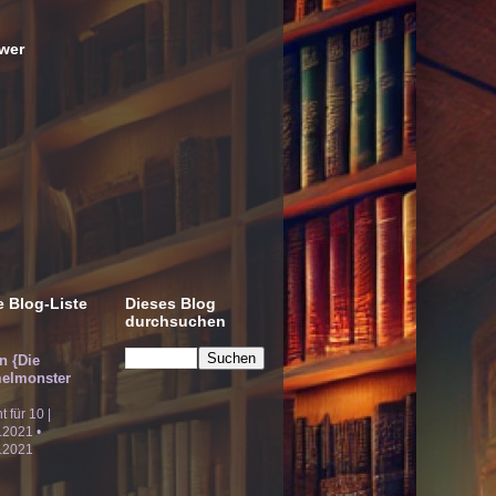
wer
 Blog-Liste
Dieses Blog
durchsuchen
!n {Die
elmonster
ht für 10 |
.2021 •
.2021