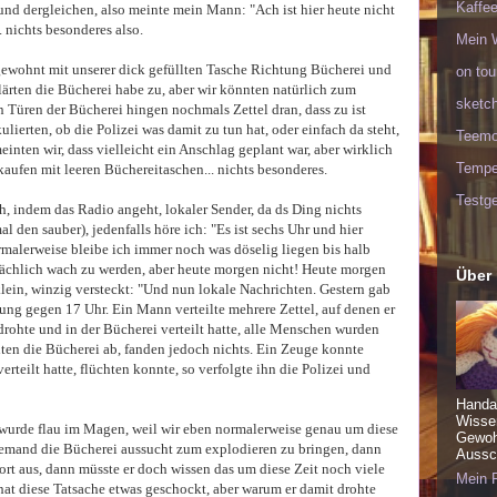
Kaffee
 und dergleichen, also meinte mein Mann: "Ach ist hier heute nicht
 nichts besonderes also.
Mein 
 gewohnt mit unserer dick gefüllten Tasche Richtung Bücherei und
on tou
klärten die Bücherei habe zu, aber wir könnten natürlich zum
sketc
Türen der Bücherei hingen nochmals Zettel dran, dass zu ist
ierten, ob die Polizei was damit zu tun hat, oder einfach da steht,
Teem
meinten wir, dass vielleicht ein Anschlag geplant war, aber wirklich
Tempel
nkaufen mit leeren Büchereitaschen... nichts besonderes.
Testge
h, indem das Radio angeht, lokaler Sender, da ds Ding nichts
l den sauber), jedenfalls höre ich: "Es ist sechs Uhr und hier
malerweise bleibe ich immer noch was döselig liegen bis halb
ächlich wach zu werden, aber heute morgen nicht! Heute morgen
Über
ein, winzig versteckt: "Und nun lokale Nachrichten. Gestern gab
ng gegen 17 Uhr. Ein Mann verteilte mehrere Zettel, auf denen er
rohte und in der Bücherei verteilt hatte, alle Menschen wurden
ten die Bücherei ab, fanden jedoch nichts. Ein Zeuge konnte
rteilt hatte, flüchten konnte, so verfolgte ihn die Polizei und
Handa
Wisse
 wurde flau im Magen, weil wir eben normalerweise genau um diese
Gewohn
 jemand die Bücherei aussucht zum explodieren zu bringen, dann
Aussch
ort aus, dann müsste er doch wissen das um diese Zeit noch viele
Mein P
 hat diese Tatsache etwas geschockt, aber warum er damit drohte