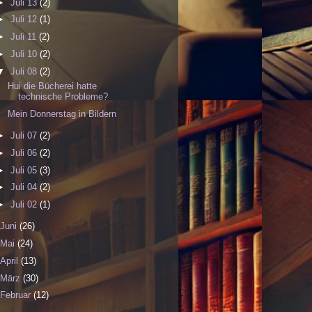
►
Juli 13
(2)
►
Juli 12
(1)
►
Juli 11
(2)
►
Juli 10
(2)
▼
Juli 08
(2)
Hui die Bücherei hatte
technische Probleme?
Mein Donnerstag in Bildern
►
Juli 07
(2)
►
Juli 06
(2)
►
Juli 05
(3)
►
Juli 04
(2)
►
Juli 02
(1)
Juni
(26)
Mai
(24)
April
(13)
März
(30)
Februar
(12)