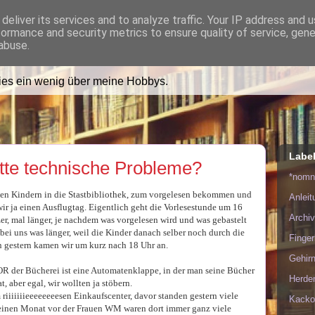
deliver its services and to analyze traffic. Your IP address and 
formance and security metrics to ensure quality of service, gen
ädt Dich in ihr Wohnzimmer e
abuse.
lies ein wenig über meine Hobbys.
Labe
atte technische Probleme?
*nom
den Kindern in die Stastbibliothek, zum vorgelesen bekommen und
Anlei
wir ja einen Ausflugtag. Eigentlich geht die Vorlesestunde um 16
Archiv
zer, mal länger, je nachdem was vorgelesen wird und was gebastelt
bei uns was länger, weil die Kinder danach selber noch durch die
Finge
in gestern kamen wir um kurz nach 18 Uhr an.
Gehirn
VOR der Bücherei ist eine Automatenklappe, in der man seine Bücher
Herde
 aber egal, wir wollten ja stöbern.
 riiiiiiieeeeeeeesen Einkaufscenter, davor standen gestern viele
Kacko
t einen Monat vor der Frauen WM waren dort immer ganz viele