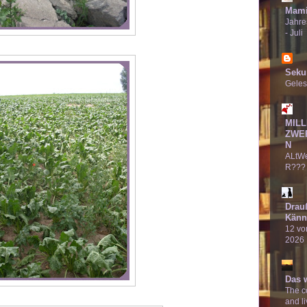
Mami
Jahre
- Juli
Seku
Geles
MILL
ZWE
N
ALtW
R???
Drau
Känn
12 von
2026
Das 
The co
and li