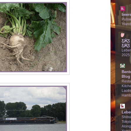
beer
Puls
'Hand
Ƹ̵̡Ӝ̵̨
Ƹ̵̡Ӝ̵̨̄Ʒ
Lebe
2025
Bent
Blog
Resta
Kitche
Laotis
Hamb
Lebe
Shibu
Tokyo
Along