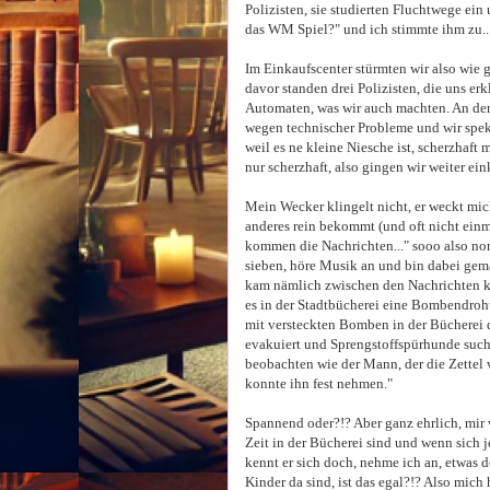
Polizisten, sie studierten Fluchtwege ein
das WM Spiel?" und ich stimmte ihm zu...
Im Einkaufscenter stürmten wir also wie
davor standen drei Polizisten, die uns er
Automaten, was wir auch machten. An den 
wegen technischer Probleme und wir spekul
weil es ne kleine Niesche ist, scherzhaft 
nur scherzhaft, also gingen wir weiter ei
Mein Wecker klingelt nicht, er weckt mic
anderes rein bekommt (und oft nicht einma
kommen die Nachrichten..." sooo also nor
sieben, höre Musik an und bin dabei gem
kam nämlich zwischen den Nachrichten kl
es in der Stadtbücherei eine Bombendrohu
mit versteckten Bomben in der Bücherei d
evakuiert und Sprengstoffspürhunde such
beobachten wie der Mann, der die Zettel ve
konnte ihn fest nehmen."
Spannend oder?!? Aber ganz ehrlich, mir
Zeit in der Bücherei sind und wenn sich
kennt er sich doch, nehme ich an, etwas d
Kinder da sind, ist das egal?!? Also mich