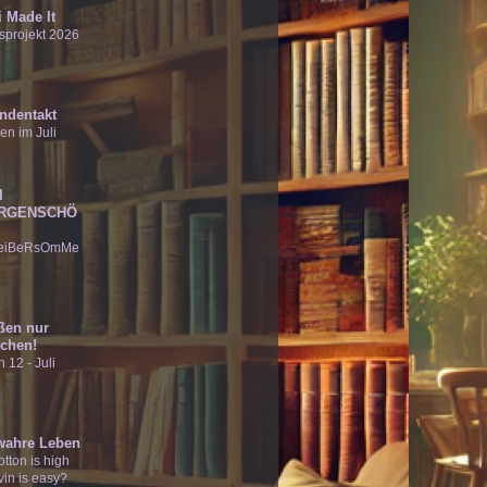
 Made It
sprojekt 2026
ndentakt
en im Juli
I
RGENSCHÖ
eiBeRsOmMe
ßen nur
chen!
 12 - Juli
wahre Leben
tton is high
vin is easy?