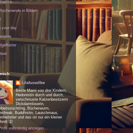
tratsch
Wochenende in Bildern
r
h your day
omente
geflüster
biet
 mich
Lilafusselfee
Beste Mami von drei Kindern,
Hedonistin durch und durch,
verschmuste Katzenbesitzerin
Dickdarmloserin,
rbeitssüchtling, Bücherwurm,
nsfreak, Buddhistin, Lauschmaus,
heitstier und das ist nur ein kleiner
nitt :D
rofil vollständig anzeigen