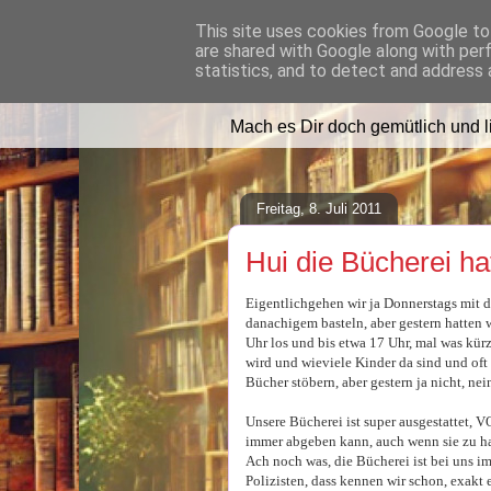
This site uses cookies from Google to 
are shared with Google along with per
Lilafusselfee l
statistics, and to detect and address 
Mach es Dir doch gemütlich und 
Freitag, 8. Juli 2011
Hui die Bücherei h
Eigentlichgehen wir ja Donnerstags mit 
danachigem basteln, aber gestern hatten 
Uhr los und bis etwa 17 Uhr, mal was kür
wird und wieviele Kinder da sind und oft 
Bücher stöbern, aber gestern ja nicht, ne
Unsere Bücherei ist super ausgestattet, 
immer abgeben kann, auch wenn sie zu hat,
Ach noch was, die Bücherei ist bei uns im
Polizisten, dass kennen wir schon, exak