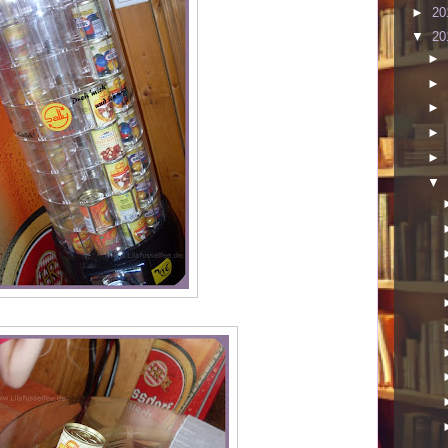
►
20
▼
20
►
►
►
►
►
▼