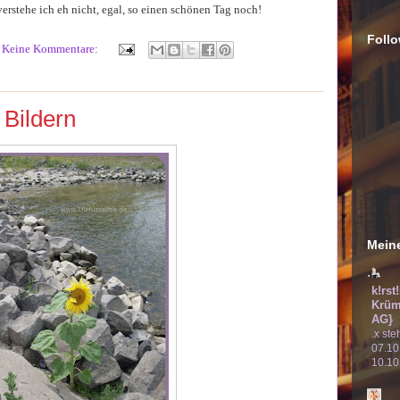
verstehe ich eh nicht, egal, so einen schönen Tag noch!
Follo
Keine Kommentare:
 Bildern
Meine
k!rst
Krüm
AG}
.x ste
07.10
10.10