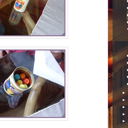
►
►
►
►
►