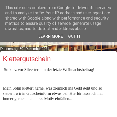
This site uses cookies from Google to deliver its services
Lilafusselfee lädt Dich in ihr
and to analyze traffic. Your IP address and user-agent are
shared with Google along with performance and security
Wohnzimmer ein.
metrics to ensure quality of service, generate usage
statistics, and to detect and address abuse.
Mach es Dir doch gemütlich und lies ein wenig über meine
LEARN MORE
GOT IT
Hobbys.
Donnerstag, 30. Dezember 2021
Klettergutschein
So kurz vor Silvester nun der letzte Weihnachtsbeitrag!
Mein Sohn klettert gerne, was ziemlich ins Geld geht und so
steuern wir in Gutscheinform etwas bei. Hierfür lasse ich mir
immer gerne ein anderes Motiv einfallen...