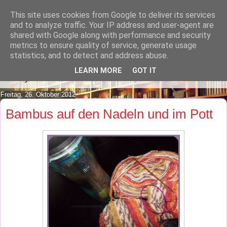
This site uses cookies from Google to deliver its services
Lilafusselfee lädt Dich in ihr
and to analyze traffic. Your IP address and user-agent are
shared with Google along with performance and security
Wohnzimmer ein.
metrics to ensure quality of service, generate usage
statistics, and to detect and address abuse.
Mach es Dir doch gemütlich und lies ein wenig über meine
LEARN MORE
GOT IT
Hobbys.
Freitag, 26. Oktober 2012
Bambus auf den Nadeln und im Pott