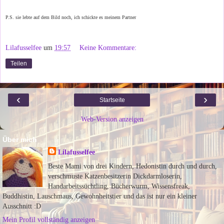
P.S. sie lebte auf dem Bild noch, ich schickte es meinem Partner
Lilafusselfee
um
19:57
Keine Kommentare:
Teilen
‹
›
Startseite
Web-Version anzeigen
Über mich
Lilafusselfee
Beste Mami von drei Kindern, Hedonistin durch und durch,
verschmuste Katzenbesitzerin Dickdarmloserin,
Handarbeitssüchtling, Bücherwurm, Wissensfreak,
Buddhistin, Lauschmaus, Gewohnheitstier und das ist nur ein kleiner
Ausschnitt :D
Mein Profil vollständig anzeigen