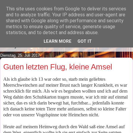
This site uses cookies from Google to deliver its services
Lilafusselfee lädt Dich in ihr
and to analyze traffic. Your IP address and user-agent are
shared with Google along with performance and security
Wohnzimmer ein.
metrics to ensure quality of service, generate usage
statistics, and to detect and address abuse.
Mach es Dir doch gemütlich und lies ein wenig über meine
LEARN MORE
GOT IT
Hobbys.
Dienstag, 25. Juli 2017
Guten letzten Flug, kleine Amsel
Als ich glaube ich 13 war oder so, starb mein geliebtes
Meerschweinchen auf meiner Brust nach langer Krankheit, es war
schrecklich für mich. Als wir es begraben wollten und ich auf dem
Weg dahin den Schuhkarton tragen musste, war ich mir auf einmal
sicher, das es sich darin bewegt hat, furchtbar... jedenfalls konnte
ich danach keine toten Tiere mehr anfassen, selbst so kleine Falter
oder von unserer Vogelspinne tote Heimchen nicht.
Heute auf meinem Heimweg durch den Wald saß eine Amsel auf
dem Weg, eigentlich wollte ich sie erst einfach zur Seite setzten,