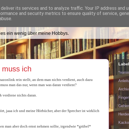
deliver its services and to analyze traffic. Your IP address and 
formance and security metrics to ensure quality of service, gen
ädt Dich in ihr Wohnzimmer e
abuse.
lies ein wenig über meine Hobbys.
Labe
 muss ich
*nom
zonlink rein stellt, an dem man nichts verdient, auch dazu
Anlei
r muss man das nur, wenn man was daran verdient?
Archiv
h verdiene nichts daran.
Finge
Gehirn
ört, jaaa ich und meine Hörbücher, aber der Sprecher ist wirklich
Herde
Kacko
 den man aber doch ernst nehmen sollte, irgendwie *grübel*