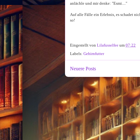
anlächle und mir denke: "Esmi...."
Auf alle Fälle ein Erlebnis, es schadet n
so!
Eingestellt von
Lilafusselfee
um
07:22
Labels:
Gehirnfutter
Neuere Posts