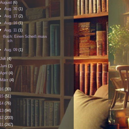
August
(6)
►
Aug. 30
(1)
►
Aug. 17
(2)
►
Aug. 16
(1)
▼
Aug. 11
(1)
Buch: Einen Scheiß muss
ich
►
Aug. 09
(1)
Juli
(4)
Juni
(1)
April
(4)
März
(4)
16
(30)
15
(51)
14
(76)
13
(94)
12
(203)
11
(247)