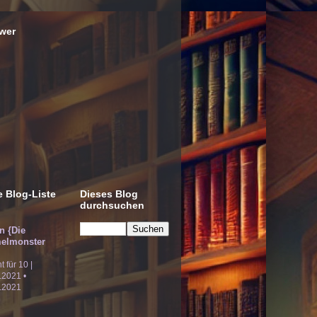
wer
 Blog-Liste
Dieses Blog
durchsuchen
!n {Die
elmonster
ht für 10 |
.2021 •
.2021