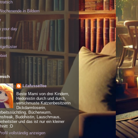
tratsch
Wochenende in Bildern
r
h your day
omente
geflüster
biet
 mich
Lilafusselfee
Beste Mami von drei Kindern,
Hedonistin durch und durch,
verschmuste Katzenbesitzerin
Dickdarmloserin,
rbeitssüchtling, Bücherwurm,
nsfreak, Buddhistin, Lauschmaus,
heitstier und das ist nur ein kleiner
nitt :D
rofil vollständig anzeigen