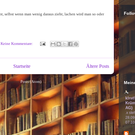
Follo
icht, selbst wenn man wenig daraus zieht, lachen wird man so oder
Keine Kommentare:
Startseite
Ältere Posts
Abonnieren
Posts (Atom)
Meine
k!rst
Krüm
AG}
.x ste
28.09
07.10