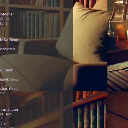
entoene
wärmer
lich3'
̄Ʒ NiKa Bears
nszeichen
o Lunch
urant: Kim's
n -
ches Bistro,
urg
n in Japan
ya Bars
 Japan |
 the