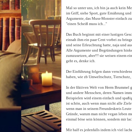
Mal so unter uns, ich bin ja auch kein M
im Griff, siehe Sport, gute Ernährung und
Argumente, das Muss-Monster einfach zu v
"einen Scheiß muss ich..."
Das Buch beginnt mit einer lustigen Ges
einsah ihm ein paar Cent vorbei zu bring
und seine Erleuchtung hatte, naja und a
Alle Argumente und Begründungen hinken s
zumzusetzen, aber!!! sie weisen einem e
geht es, denke ich.
Der Einführung folgen dann verschieden
haben, wie zb Umweltschutz, Tierschutz, 
In der fiktiven Welt von Herrn Brummel gi
und andere Menschen, deren Namen immer
Beispielen wird einem einfach und spaßig
ist schön, auch wenn man nicht alle Ziele
wenn man in seinem Freundeskreis Leute h
Gründe, warum man nicht vegan leben mus
einmal böse sein können, sondern mir la
Mir half es jedenfalls indem ich viel lac