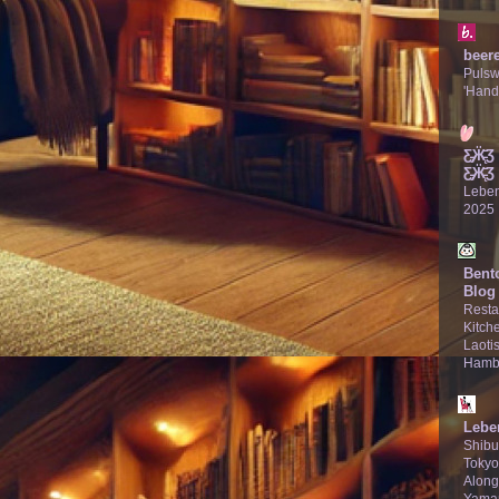
beer
Puls
'Hand
Ƹ̵̡Ӝ̵̨
Ƹ̵̡Ӝ̵̨̄Ʒ
Lebe
2025
Bent
Blog
Resta
Kitche
Laotis
Hamb
Lebe
Shibu
Tokyo
Along