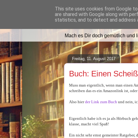
This site uses cookies from Google to 
are shared with Google along with per
Lilafusselfee l
statistics, and to detect and address 
Mach es Dir doch gemütlich und 
Freitag, 11. August 2017
Buch: Einen Scheiß
Muss man eigentlich, wenn man einen Ama
schreiben das es ein Amazonlink ist, ode
Also hier
der Link zum Buch
und nein, ic
Eigentlich habe ich es ja als Hörbuch geh
klasse, macht viel Spaß!
Ein nicht sehr ernst gemeinter Ratgeber,