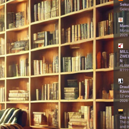
Seku
Geles
Mami
Monat
2026
MILL
ZWE
N
ALtW
R???
Drau
Känn
12 von
2026
Das 
The co
and li