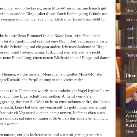
Kaffee
ensch der soooo locker ist, mein Muss-Monster hat mich auch gut
Mein 
 ein paar andere Dinge, aber dieses Buch liefert genug Gründe und
erjagen und man denkt sich wirklich öfter Esmi! Esmi steht für
on tou
sketc
chichte wie Sean Brummel in den Knast kam, seine Frau nicht
Teem
en für die Kaution und er somit eine Nacht dort verbringen musste
Tempel
uch die Scheidung und ein paar andere lebensverändernden Dinge.
ehr, sind Fadenscheinig, lustig und eher schlecht als recht
Testge
ine neue Einstellung, einen neuen Blickwinkel auf Dinge und darum
e Themen, wo die meisten Menschen ein großes Muss-Monster
Über
gesellschaftliche Verpflichtungen und vieles mehr.
bt es tolle Charaktere wie zb sein einbeiniger Vogel legless Larry
 auch ihre Eigenschaft beschreiben. Anhand von vielen
 gezeigt, das man die Welt nicht so ernst nehmen sollte, das Leben
 erreicht, keine hat oder sie vermasselt. Es geht immer weiter und
Handa
at, wie zb Veganer die einen damit nerven, liefert es eben auch
Wisse
s und das auf eine so humorvolle Art, als das andere einem nicht
Gewohn
chen werden.
Aussch
Mein P
hen musste, einiges lockerer sehe und auch oft genug jemanden