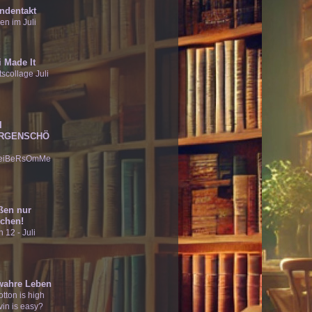
ndentakt
en im Juli
 Made It
scollage Juli
I
RGENSCHÖ
eiBeRsOmMe
ßen nur
chen!
 12 - Juli
wahre Leben
tton is high
vin is easy?