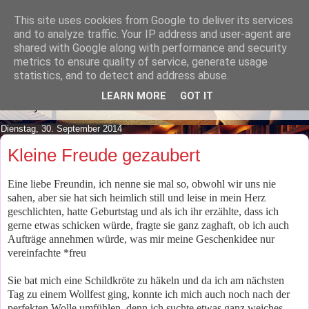
This site uses cookies from Google to deliver its services
Lilafusselfee lädt Dich in ihr
and to analyze traffic. Your IP address and user-agent are
shared with Google along with performance and security
Wohnzimmer ein.
metrics to ensure quality of service, generate usage
statistics, and to detect and address abuse.
Mach es Dir doch gemütlich und lies ein wenig über meine
LEARN MORE
GOT IT
Hobbys.
Dienstag, 30. September 2014
Kleine Freude gezaubert
Eine liebe Freundin, ich nenne sie mal so, obwohl wir uns nie
sahen, aber sie hat sich heimlich still und leise in mein Herz
geschlichten, hatte Geburtstag und als ich ihr erzählte, dass ich
gerne etwas schicken würde, fragte sie ganz zaghaft, ob ich auch
Aufträge annehmen würde, was mir meine Geschenkidee nur
vereinfachte *freu
Sie bat mich eine Schildkröte zu häkeln und da ich am nächsten
Tag zu einem Wollfest ging, konnte ich mich auch noch nach der
perfekten Wolle umfühlen, denn ich suchte etwas ganz weiches