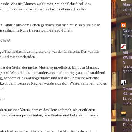
 wurde. Was für Blumen wählt man, welche Schrift soll das
Mami
ht, bis es sich gesenkt hat und wie soll man das alles
Jahre
- Juli
zen Familie aus dem Leben gerissen und man muss sich um diese
 einfach in Ruhe trauern können und dürfen.
Seku
Geles
cklich!
ige Thema das mich interessierte war der Grabstein. Der war mir
MILL
en und mit entscheiden.
ZWE
N
ist der Stein, der meine Mutter symbolisiert. Ein rosa Marmor,
ALtW
R???
und Wetterlage sah er anders aus, mal traurig grau, mal strahlend
ig, sondern alles war abgerundet und auf der Oberseite war eine
sitzen, denn wenn es Regnet, würde sich dort Wasser sammeln und es
ken.
Drau
Känn
12 von
st?
2026
alten meines Vaters, dem es das Herz zerbrach, als er erklären
in sei, aber wir protestierten, rebellierten und bekamen unseren
Das 
The co
and li
ater leid, es war wirklich hart so viel Geld aufzutreiben, aber