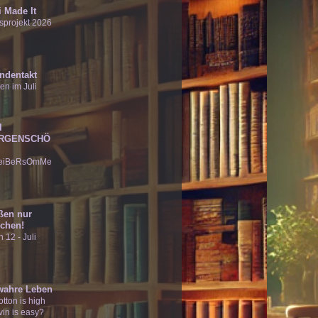
 Made It
sprojekt 2026
ndentakt
en im Juli
I
RGENSCHÖ
eiBeRsOmMe
ßen nur
chen!
 12 - Juli
wahre Leben
tton is high
vin is easy?