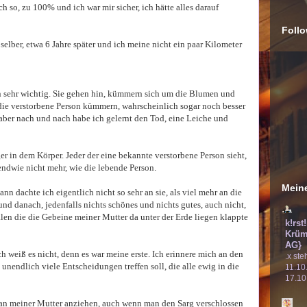
ch so, zu 100% und ich war mir sicher, ich hätte alles darauf
Follo
 selber, etwa 6 Jahre später und ich meine nicht ein paar Kilometer
en sehr wichtig. Sie gehen hin, kümmern sich um die Blumen und
 die verstorbene Person kümmern, wahrscheinlich sogar noch besser
e, aber nach und nach habe ich gelernt den Tod, eine Leiche und
ger in dem Körper. Jeder der eine bekannte verstorbene Person sieht,
endwie nicht mehr, wie die lebende Person.
Meine
n dachte ich eigentlich nicht so sehr an sie, als viel mehr an die
und danach, jedenfalls nichts schönes und nichts gutes, auch nicht,
len die die Gebeine meiner Mutter da unter der Erde liegen klappte
k!rst
Krüm
AG}
h weiß es nicht, denn es war meine erste. Ich erinnere mich an den
.x ste
nendlich viele Entscheidungen treffen soll, die alle ewig in die
11.10
17.10
 man meiner Mutter anziehen, auch wenn man den Sarg verschlossen