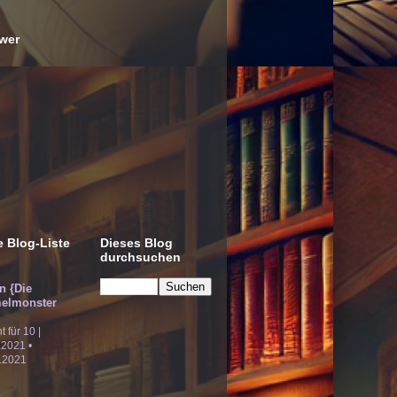
wer
 Blog-Liste
Dieses Blog
durchsuchen
!n {Die
elmonster
ht für 10 |
.2021 •
.2021