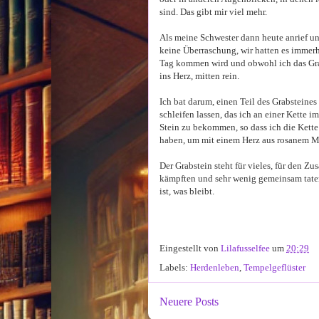
sind. Das gibt mir viel mehr.
Als meine Schwester dann heute anrief un
keine Überraschung, wir hatten es immerh
Tag kommen wird und obwohl ich das Grab 
ins Herz, mitten rein.
Ich bat darum, einen Teil des Grabsteine
schleifen lassen, das ich an einer Kette
Stein zu bekommen, so dass ich die Kette
haben, um mit einem Herz aus rosanem Ma
Der Grabstein steht für vieles, für den 
kämpften und sehr wenig gemeinsam taten 
ist, was bleibt.
Eingestellt von
Lilafusselfee
um
20:29
Labels:
Herdenleben
,
Tempelgeflüster
Neuere Posts