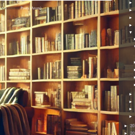
►
Abonnieren
Posts (Atom)
►
►
►
▼
►
►
►
►
►
20
►
20