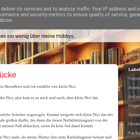
deliver its services and to analyze traffic. Your IP address and 
formance and security metrics to ensure quality of service, gen
ädt Dich in ihr Wohnzimmer e
abuse.
lies ein wenig über meine Hobbys.
Labe
tücke
*nom
 Abendbrot und ich erzählte von klein Nici.
Anlei
Archiv
der Nici, also kam es so nach und nach, dass klein Nici das
Finge
dwelche Schnitte zugezogen. Einmal weigerte sich klein Nici das der
Gehirn
de gießen durfte, der dann die riesen Notfallrettungsaxt von der
Herde
t meinen Fuß abhacken, wenn da kein Jod drauf kommt.
Kacko
in Nici starb, als meine Mutter ihre erste Krebsdiagnose bekam und