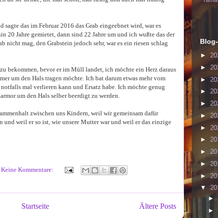
Yaman
d sagte das im Februar 2016 das Grab eingeebnet wird, war es
in 20 Jahre gemietet, dann sind 22 Jahre um und ich wußte das der
Blog-
nicht mag, den Grabstein jedoch sehr, war es ein riesen schlag
►
20
►
20
s zu bekommen, bevor er im Müll landet, ich möchte ein Herz daraus
 immer um den Hals tragen möchte. Ich bat darum etwas mehr vom
►
20
 notfalls mal verlieren kann und Ersatz habe. Ich möchte genug
►
20
rmor um den Hals selber beerdigt zu werden.
►
20
Zusammenhalt zwischen uns Kindern, weil wir gemeinsam dafür
►
20
und weil er so ist, wie unsere Mutter war und weil er das einzige
►
20
►
20
►
20
►
20
Keine Kommentare:
►
20
▼
20
►
Startseite
Ältere Posts
►