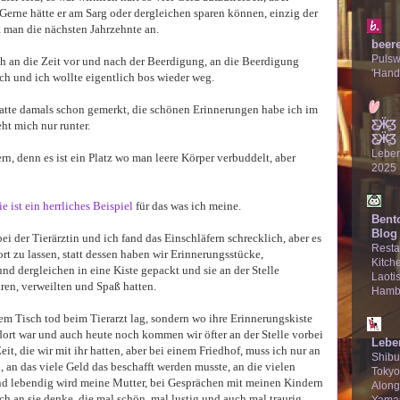
 Gerne hätte er am Sarg oder dergleichen sparen können, einzig der
t man die nächsten Jahrzehnte an.
beer
Puls
h an die Zeit vor und nach der Beerdigung, an die Beerdigung
'Hand
ch und ich wollte eigentlich bos wieder weg.
 hatte damals schon gemerkt, die schönen Erinnerungen habe ich im
Ƹ̵̡Ӝ̵̨
ht mich nur runter.
Ƹ̵̡Ӝ̵̨̄Ʒ
Lebe
rn, denn es ist ein Platz wo man leere Körper verbuddelt, aber
2025
e ist ein herrliches Beispiel
für das was ich meine.
Bent
Blog
ei der Tierärztin und ich fand das Einschläfern schrecklich, aber es
Resta
ort zu lassen, statt dessen haben wir Erinnerungsstücke,
Kitche
und dergleichen in eine Kiste gepackt und sie an der Stelle
Laotis
aren, verweilten und Spaß hatten.
Hamb
dem Tisch tod beim Tierarzt lag, sondern wo ihre Erinnerungskiste
 dort war und auch heute noch kommen wir öfter an der Stelle vorbei
Lebe
it, die wir mit ihr hatten, aber bei einem Friedhof, muss ich nur an
Shibu
an das viele Geld das beschafft werden musste, an die vielen
Tokyo
 lebendig wird meine Mutter, bei Gesprächen mit meinen Kindern
Along
h an sie denke, die mal schön, mal lustig und auch mal traurig