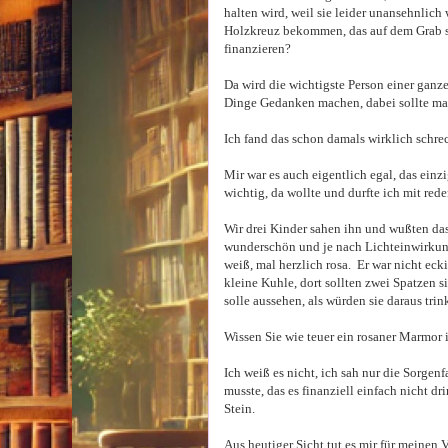
halten wird, weil sie leider unansehnlich
Holzkreuz bekommen, das auf dem Grab ste
finanzieren?
Da wird die wichtigste Person einer gan
Dinge Gedanken machen, dabei sollte man
Ich fand das schon damals wirklich schre
Mir war es auch eigentlich egal, das einz
wichtig, da wollte und durfte ich mit red
Wir drei Kinder sahen ihn und wußten das 
wunderschön und je nach Lichteinwirkung 
weiß, mal herzlich rosa. Er war nicht eck
kleine Kuhle, dort sollten zwei Spatzen 
solle aussehen, als würden sie daraus trin
Wissen Sie wie teuer ein rosaner Marmor i
Ich weiß es nicht, ich sah nur die Sorgenf
musste, das es finanziell einfach nicht dr
Stein.
Aus heutiger Sicht tut es mir für meinen V