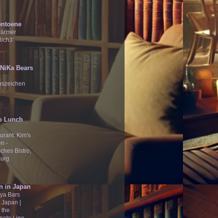
entoene
wärmer
lich3'
̄Ʒ NiKa Bears
nszeichen
o Lunch
urant: Kim's
n -
ches Bistro,
urg
n in Japan
ya Bars
 Japan |
 the