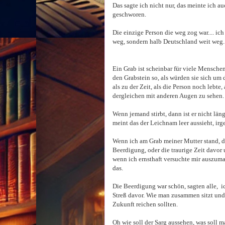
Das sagte ich nicht nur, das meinte ich au
geschworen.
Die einzige Person die weg zog war.... ich
weg, sondern halb Deutschland weit weg.
Ein Grab ist scheinbar für viele Mensch
den Grabstein so, als würden sie sich um
als zu der Zeit, als die Person noch lebt
dergleichen mit anderen Augen zu sehen.
Wenn jemand stirbt, dann ist er nicht län
meint das der Leichnam leer aussieht, irg
Wenn ich am Grab meiner Mutter stand, dan
Beerdigung, oder die traurige Zeit davor 
wenn ich ernsthaft versuchte mir auszuma
das.
Die Beerdigung war schön, sagten alle, ic
Streß davor. Wie man zusammen sitzt und u
Zukunft reichen sollten.
Oh wie soll der Sarg aussehen, was soll