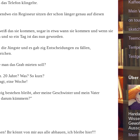
Kaffee
 das Telefon klingelte.
Mein 
endwo ein Regisseur sitzen der schon länger genau auf diesen
on tou
sketc
 weiß das sie kommen, sogar in etwa wann sie kommen und wenn sie
 und so ein Tag ist das nun geworden.
Teem
Tempel
n die Jüngste und es gab zig Entscheidungen zu fällen,
eichen.
Testge
e man das Grab mieten soll?
n. 20 Jahre? Was? So kurz?
Über
sagt, eine Woche!
ewig bestehen bleibt, aber meine Geschwister und mein Vater
ge darum kümmern?"
Handa
Wisse
Gewohn
Aussch
en! Ihr könnt von mir aus alle abhauen, ich bleibe hier!!!
Mein P