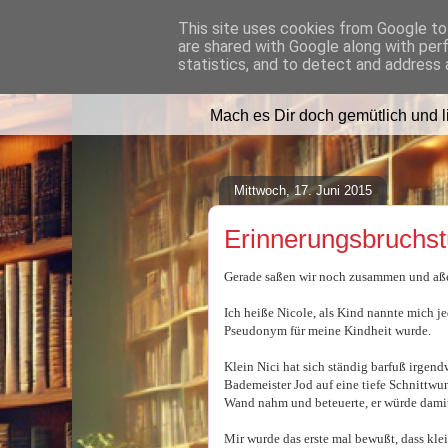
This site uses cookies from Google to 
are shared with Google along with per
Lilafusselfee l
statistics, and to detect and address 
Mach es Dir doch gemütlich und 
Mittwoch, 17. Juni 2015
Erinnerungsbruchs
Gerade saßen wir noch zusammen und aßen
Ich heiße Nicole, als Kind nannte mich je
Pseudonym für meine Kindheit wurde.
Klein Nici hat sich ständig barfuß irgen
Bademeister Jod auf eine tiefe Schnittwun
Wand nahm und beteuerte, er würde dami
Mir wurde das erste mal bewußt, dass kle