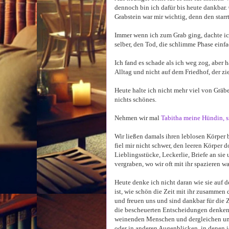
dennoch bin ich dafür bis heute dankbar.
Grabstein war mir wichtig, denn den starr
Immer wenn ich zum Grab ging, dachte ic
selber, den Tod, die schlimme Phase einfa
Ich fand es schade als ich weg zog, aber
Alltag und nicht auf dem Friedhof, der zie
Heute halte ich nicht mehr viel von Gräbe
nichts schönes.
Nehmen wir mal
Tabitha meine Hündin, si
Wir ließen damals ihren leblosen Körper b
fiel mir nicht schwer, den leeren Körper d
Lieblingsstücke, Leckerlie, Briefe an sie 
vergraben, wo wir oft mit ihr spazieren w
Heute denke ich nicht daran wie sie auf 
ist, wie schön die Zeit mit ihr zusammen
und freuen uns und sind dankbar für die Ze
die bescheuerten Entscheidungen denken, 
weinenden Menschen und dergleichen und
oder in anderen Augenblicken, in denen ic