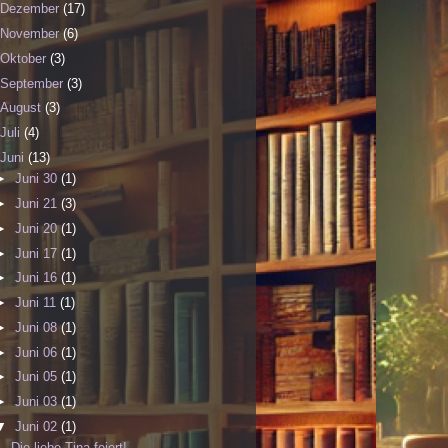
Dezember
(17)
November
(6)
Oktober
(3)
September
(3)
August
(3)
Juli
(4)
Juni
(13)
►
Juni 30
(1)
►
Juni 21
(3)
►
Juni 20
(1)
►
Juni 17
(1)
►
Juni 16
(1)
►
Juni 11
(1)
►
Juni 08
(1)
►
Juni 06
(1)
►
Juni 05
(1)
►
Juni 03
(1)
▼
Juni 02
(1)
Die liebe Tina feiert!