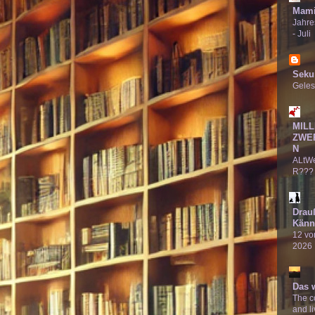
Mami
Jahre
- Juli
Seku
Geles
MILL
ZWE
N
ALtW
R???
Drau
Känn
12 von
2026
Das 
The co
and li