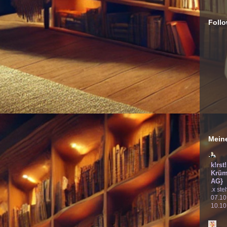
Follo
Meine
k!rst
Krüm
AG}
.x ste
07.10
10.10