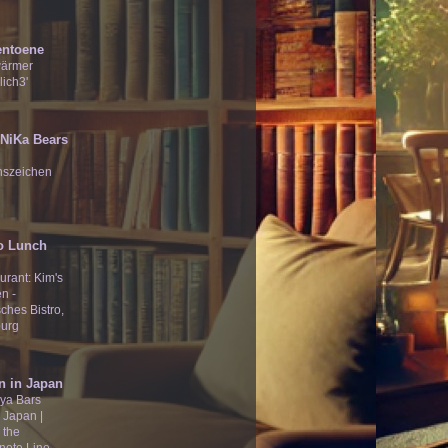
entoene
wärmer
lich3'
̄Ʒ NiKa Bears
nszeichen
o Lunch
urant: Kim's
n -
ches Bistro,
urg
n in Japan
ya Bars
 Japan |
 the