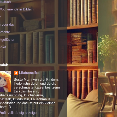
tratsch
Wochenende in Bildern
r
h your day
omente
geflüster
biet
 mich
Lilafusselfee
Beste Mami von drei Kindern,
Hedonistin durch und durch,
verschmuste Katzenbesitzerin
Dickdarmloserin,
rbeitssüchtling, Bücherwurm,
nsfreak, Buddhistin, Lauschmaus,
heitstier und das ist nur ein kleiner
nitt :D
rofil vollständig anzeigen