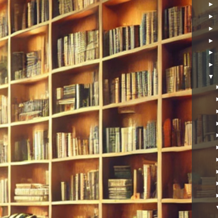
►
►
►
►
►
►
▼