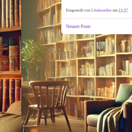
Eingestellt von
Lilafusselfee
um
13:57
Neuere Posts