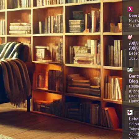
beer
Puls
'Hand
Ƹ̵̡Ӝ̵̨
Ƹ̵̡Ӝ̵̨̄Ʒ
Lebe
2025
Bent
Blog
Resta
Kitche
Laotis
Hamb
Lebe
Shibu
Tokyo
Along