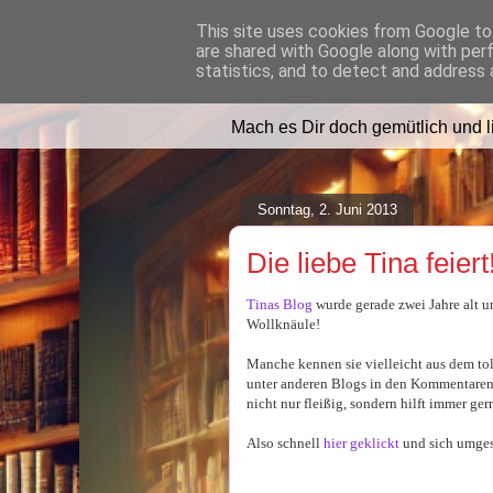
This site uses cookies from Google to 
are shared with Google along with per
Lilafusselfee l
statistics, and to detect and address 
Mach es Dir doch gemütlich und 
Sonntag, 2. Juni 2013
Die liebe Tina feiert
Tinas Blog
wurde gerade zwei Jahre alt un
Wollknäule!
Manche kennen sie vielleicht aus dem to
unter anderen Blogs in den Kommentaren, ab
nicht nur fleißig, sondern hilft immer gern
Also schnell
hier geklickt
und sich umgesc