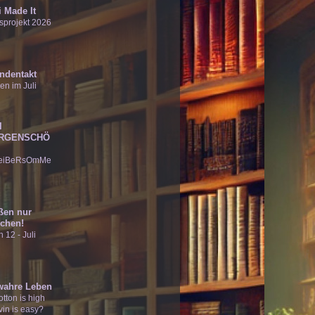
 Made It
sprojekt 2026
ndentakt
en im Juli
I
RGENSCHÖ
eiBeRsOmMe
ßen nur
chen!
 12 - Juli
wahre Leben
tton is high
vin is easy?