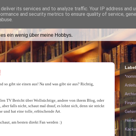
deliver its services and to analyze traffic. Your IP address and 
formance and security metrics to ensure quality of service, gen
ädt Dich in ihr Wohnzimmer e
abuse.
lies ein wenig über meine Hobbys.
Labe
!
*nom
d so gibt sie einen aus! Na und was gibt sie aus? Richtig,
Anlei
Archiv
llen TV Bericht über Wollsüchtige, andere von ihrem Blog, oder
Finge
er falls nicht, schaut mal drauf, es lohnt sich, denn sie strickt
e und hat eine tolle, erfrischende Art.
Gehirn
Herde
haut, am besten direkt Fan werden :)
Kacko