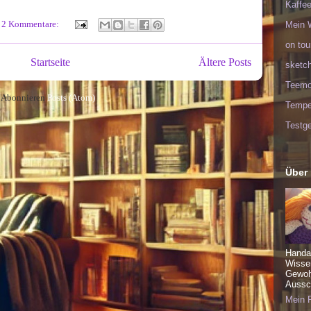
Kaffee
2 Kommentare:
Mein 
on tou
Startseite
Ältere Posts
sketc
Teem
Abonnieren
Posts (Atom)
Tempel
Testge
Über
Handa
Wisse
Gewohn
Aussch
Mein P