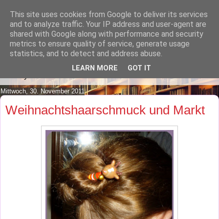
This site uses cookies from Google to deliver its services
Lilafusselfee lädt Dich in ihr
and to analyze traffic. Your IP address and user-agent are
shared with Google along with performance and security
Wohnzimmer ein.
metrics to ensure quality of service, generate usage
statistics, and to detect and address abuse.
Mach es Dir doch gemütlich und lies ein wenig über meine
LEARN MORE
GOT IT
Hobbys.
Mittwoch, 30. November 2011
Weihnachtshaarschmuck und Markt