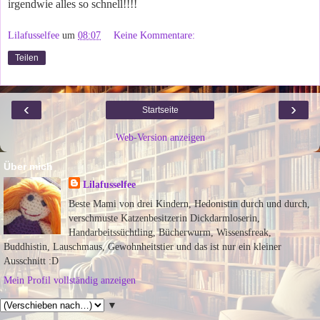
irgendwie alles so schnell!!!!
Lilafusselfee
um
08:07
Keine Kommentare:
Teilen
‹
›
Startseite
Web-Version anzeigen
Über mich
Lilafusselfee
Beste Mami von drei Kindern, Hedonistin durch und durch,
verschmuste Katzenbesitzerin Dickdarmloserin,
Handarbeitssüchtling, Bücherwurm, Wissensfreak,
Buddhistin, Lauschmaus, Gewohnheitstier und das ist nur ein kleiner
Ausschnitt :D
Mein Profil vollständig anzeigen
▼