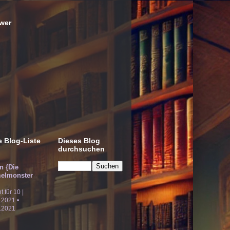
wer
 Blog-Liste
Dieses Blog
durchsuchen
!n {Die
elmonster
ht für 10 |
.2021 •
.2021