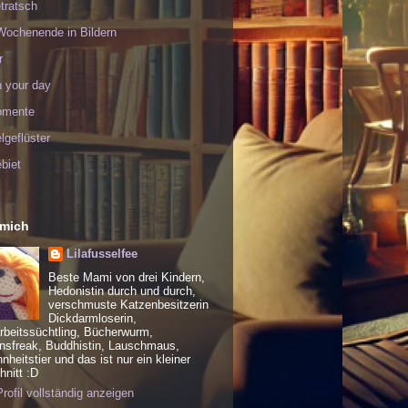
tratsch
Wochenende in Bildern
r
h your day
omente
geflüster
biet
 mich
Lilafusselfee
Beste Mami von drei Kindern,
Hedonistin durch und durch,
verschmuste Katzenbesitzerin
Dickdarmloserin,
rbeitssüchtling, Bücherwurm,
nsfreak, Buddhistin, Lauschmaus,
heitstier und das ist nur ein kleiner
nitt :D
rofil vollständig anzeigen