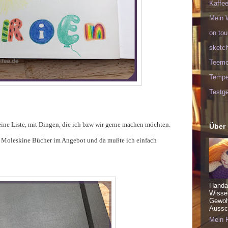
Kaffee
Mein 
on tou
sketc
Teem
Tempel
Testge
eine Liste, mit Dingen, die ich bzw wir gerne machen möchten.
Über
e Moleskine Bücher im Angebot und da mußte ich einfach
Handa
Wisse
Gewohn
Aussch
Mein P