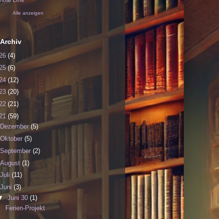
ote Line
Alle anzeigen
Archiv
26
(4)
25
(6)
24
(12)
23
(20)
22
(21)
21
(59)
Dezember
(5)
Oktober
(5)
September
(2)
August
(1)
Juli
(11)
Juni
(3)
▼
Juni 30
(1)
Ferien-Projekt