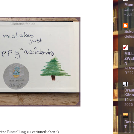
Mami
Jahre
- Juli
Seku
Geles
MILL
ZWE
N
ALtW
R???
Drau
Känn
12 von
2026
Das 
The co
ine Einstellung zu verinnerlichen :)
and li