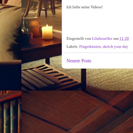
Ich liebe seine Videos!
Eingestellt von
Lilafusselfee
um
11:20
Labels:
Fingerknoten
,
sketch your day
Neuere Posts