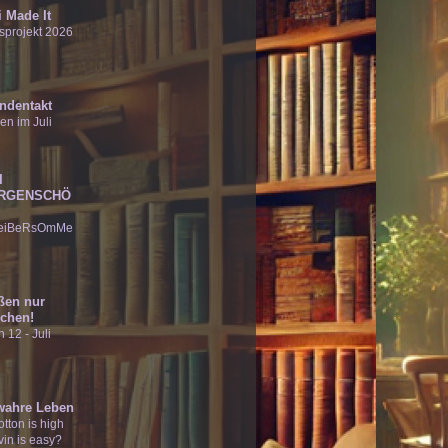
 Made It
sprojekt 2026
ndentakt
en im Juli
I
RGENSCHÖ
eiBeRsOmMe
ßen nur
chen!
 12 - Juli
wahre Leben
tton is high
vin is easy?