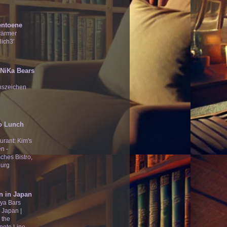
entoene
wärmer
lich3'
̄Ʒ NiKa Bears
nszeichen
o Lunch
urant: Kim's
n -
ches Bistro,
urg
n in Japan
ya Bars
 Japan |
 the