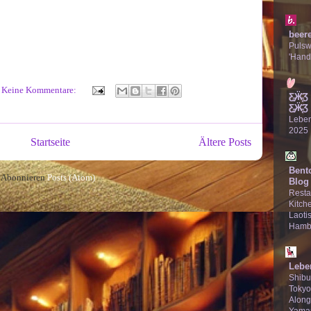
beer
Puls
'Hand
Keine Kommentare:
Ƹ̵̡Ӝ̵̨
Ƹ̵̡Ӝ̵̨̄Ʒ
Lebe
2025
Startseite
Ältere Posts
Bent
Abonnieren
Posts (Atom)
Blog
Resta
Kitche
Laotis
Hamb
Lebe
Shibu
Tokyo
Along