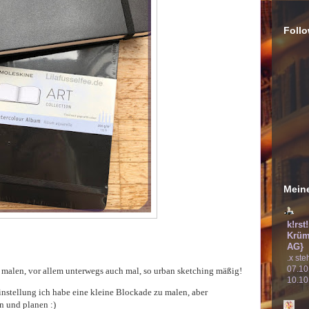
Follo
Meine
k!rst
Krüm
AG}
.x ste
07.10
 malen, vor allem unterwegs auch mal, so urban sketching mäßig!
10.10
Einstellung ich habe eine kleine Blockade zu malen, aber
n und planen :)