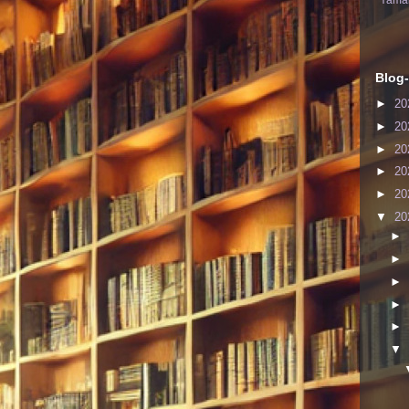
Yaman
Blog-
►
20
►
20
►
20
►
20
►
20
▼
20
►
►
►
►
►
▼