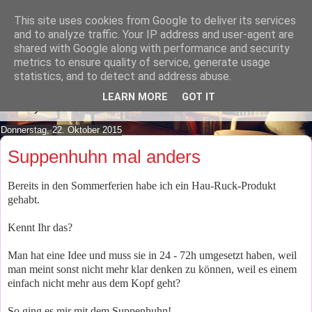
This site uses cookies from Google to deliver its services
Lilafusselfee lädt Dich in ihr
and to analyze traffic. Your IP address and user-agent are
shared with Google along with performance and security
Wohnzimmer ein.
metrics to ensure quality of service, generate usage
statistics, and to detect and address abuse.
Mach es Dir doch gemütlich und lies ein wenig über meine
LEARN MORE
GOT IT
Hobbys.
Donnerstag, 22. Oktober 2015
Suppenhuhn mal anders
Bereits in den Sommerferien habe ich ein Hau-Ruck-Produkt
gehabt.
Kennt Ihr das?
Man hat eine Idee und muss sie in 24 - 72h umgesetzt haben, weil
man meint sonst nicht mehr klar denken zu können, weil es einem
einfach nicht mehr aus dem Kopf geht?
So ging es mir mit dem Suppenhuhn!