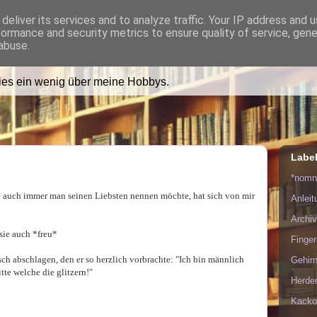
deliver its services and to analyze traffic. Your IP address and 
formance and security metrics to ensure quality of service, gen
ädt Dich in ihr Wohnzimmer e
abuse.
lies ein wenig über meine Hobbys.
Labe
*nom
e auch immer man seinen Liebsten nennen möchte, hat sich von mir
Anlei
Archiv
 sie auch *freu*
Finge
 abschlagen, den er so herzlich vorbrachte: "Ich bin männlich
Gehirn
itte welche die glitzern!"
Herde
Kacko