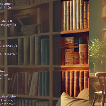
ndentakt
en im Juli
 Made It
scollage Juli
I
RGENSCHÖ
eiBeRsOmMe
ßen nur
chen!
 12 - Juli
wahre Leben
tton is high
vin is easy?