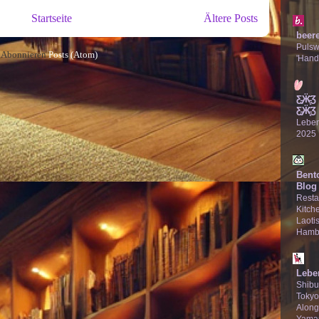
Startseite
Ältere Posts
beer
Puls
Abonnieren
Posts (Atom)
'Hand
Ƹ̵̡Ӝ̵̨
Ƹ̵̡Ӝ̵̨̄Ʒ
Lebe
2025
Bent
Blog
Resta
Kitche
Laotis
Hamb
Lebe
Shibu
Tokyo
Along