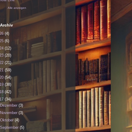
ote Line
Alle anzeigen
Archiv
26
(4)
25
(6)
24
(12)
23
(20)
22
(21)
21
(59)
20
(54)
19
(38)
18
(42)
17
(34)
Dezember
(3)
November
(3)
Oktober
(4)
September
(5)