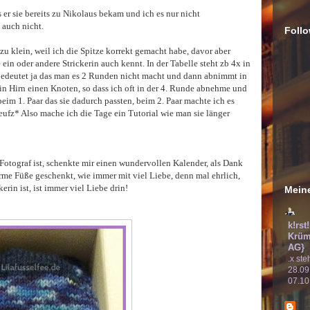
er sie bereits zu Nikolaus bekam und ich es nur nicht
 auch nicht.
Follo
u klein, weil ich die Spitze korrekt gemacht habe, davor aber
 ein oder andere Strickerin auch kennt. In der Tabelle steht zb 4x in
bedeutet ja das man es 2 Runden nicht macht und dann abnimmt in
n Hirn einen Knoten, so dass ich oft in der 4. Runde abnehme und
m 1. Paar das sie dadurch passten, beim 2. Paar machte ich es
eufz* Also mache ich die Tage ein Tutorial wie man sie länger
Fotograf ist, schenkte mir einen wundervollen Kalender, als Dank
me Füße geschenkt, wie immer mit viel Liebe, denn mal ehrlich,
rin ist, ist immer viel Liebe drin!
Meine
k!rst
Krüm
AG}
.x ste
28.09
07.10