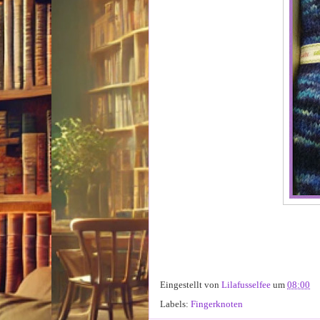
Eingestellt von
Lilafusselfee
um
08:00
Labels:
Fingerknoten