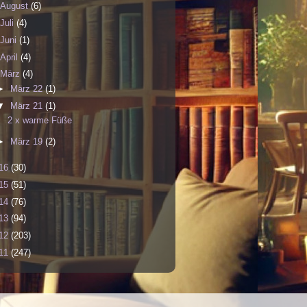
August
(6)
Juli
(4)
Juni
(1)
April
(4)
März
(4)
►
März 22
(1)
▼
März 21
(1)
2 x warme Füße
►
März 19
(2)
16
(30)
15
(51)
14
(76)
13
(94)
12
(203)
11
(247)