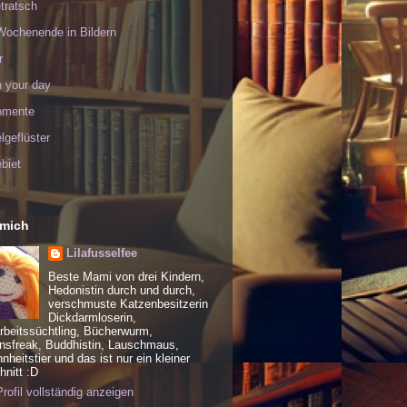
tratsch
Wochenende in Bildern
r
h your day
omente
geflüster
biet
 mich
Lilafusselfee
Beste Mami von drei Kindern,
Hedonistin durch und durch,
verschmuste Katzenbesitzerin
Dickdarmloserin,
rbeitssüchtling, Bücherwurm,
nsfreak, Buddhistin, Lauschmaus,
heitstier und das ist nur ein kleiner
nitt :D
rofil vollständig anzeigen