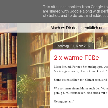
This site uses cookies from Google to 
are shared with Google along with per
Lilafusselfee l
statistics, and to detect and address 
Mach es Dir doch gemütlich und 
Dienstag, 21. März 2017
2 x warme Füße
Mein Freund, Partner, Schnuckipupsi, wi
Socken gewünscht, also bekommt er die!
Seine ersten sollten mit Glitzer sein, sind
Wie soll man einem Mann auch den Wunsch
genug für Glitzersocken, also strick mir b
Gesagt, getan :)