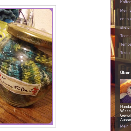
Kaffee
Mein 
on tou
sketc
Teem
Tempel
Testge
Über
Handa
Wisse
Gewohn
Aussch
Mein P