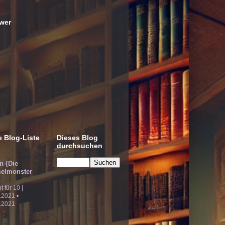
wer
 Blog-Liste
Dieses Blog
durchsuchen
!n {Die
elmonster
ht für 10 |
.2021 •
.2021