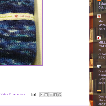
Seku
Geles
Mami
Monat
2026
MILL
ZWE
N
ALtW
R???
Drau
Känn
12 von
2026
Keine Kommentare:
Das 
The co
and li