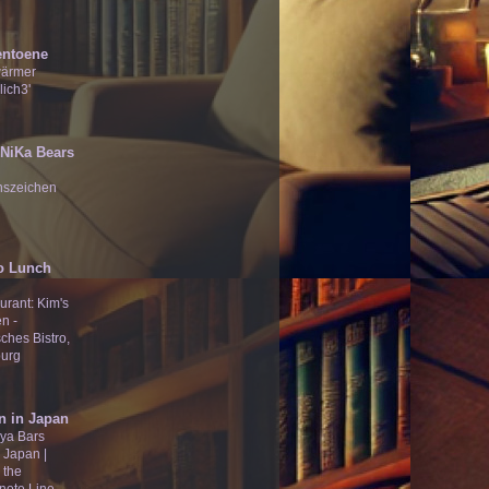
entoene
wärmer
lich3'
̄Ʒ NiKa Bears
nszeichen
o Lunch
urant: Kim's
n -
ches Bistro,
urg
n in Japan
ya Bars
 Japan |
 the