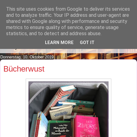
This site uses cookies from Google to deliver its services
Lilafusselfee lädt Dich in ihr
and to analyze traffic. Your IP address and user-agent are
shared with Google along with performance and security
Wohnzimmer ein.
metrics to ensure quality of service, generate usage
statistics, and to detect and address abuse.
Mach es Dir doch gemütlich und lies ein wenig über meine
LEARN MORE
GOT IT
Hobbys.
Donnerstag, 10. Oktober 2019
Bücherwust