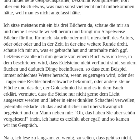
und findet nette Gesprächspartner, bekommt Komplimente, hört
über ein Buch etwas, was man sonst vielleicht nicht mitbekommen
hätte, weil man es nicht angefasst hätte.
Ich sitze meistens mit ein bis drei Büchern da, schaue die mir an
und meine Leseratte wuselt herum und bringt mir Stapelweise
Bücher für ihn, für mich, skurrile oder mit Unterschrift des Autors,
oder oder oder und in der Zeit, in der eine weitere Runde dreht,
schaue ich mir an, was er gebracht hat und unterhalte mich ggf.
Letztens erzählte ich ihm gerade von einem Buch was ich lese, in
dem beschrieben wird, dass Edelsteine nicht verflucht sind, sondern
fluchen und dadurch Dinge beeinflussen, so dass zum Beispiel
immer schlechtes Wetter herrscht, wenn es getragen wird, oder der
Träger eine Rechtschreibschwäche bekommt, oder andere kleine
Flüche und das der, der Goldschmied ist und es in dem Buch
erklärt, vermutet, dass die Steine nur nicht gerne dem Licht
ausgesetzt werden und lieber in einer dunklen Schachtel verweilen,
jedenfalls erklärte ich das ausführlicher und überschwänglich
begeistert und ein Mann neben mir: "Oh, das haben Sie aber schön
vorgelesen!" (nein, ich hatte es erzählt, aber egal) und so kamen
wir ins Gespräch.
Naja, ich lese zu langsam, zu wenig, zu selten, dass geht so nicht,