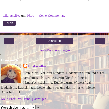
Lilafusselfee
um
14:38
Keine Kommentare:
Teilen
‹
›
Startseite
Web-Version anzeigen
Über mich
Lilafusselfee
Beste Mami von drei Kindern, Hedonistin durch und durch,
verschmuste Katzenbesitzerin Dickdarmloserin,
Handarbeitssüchtling, Bücherwurm, Wissensfreak,
Buddhistin, Lauschmaus, Gewohnheitstier und das ist nur ein kleiner
Ausschnitt :D
Mein Profil vollständig anzeigen
▼