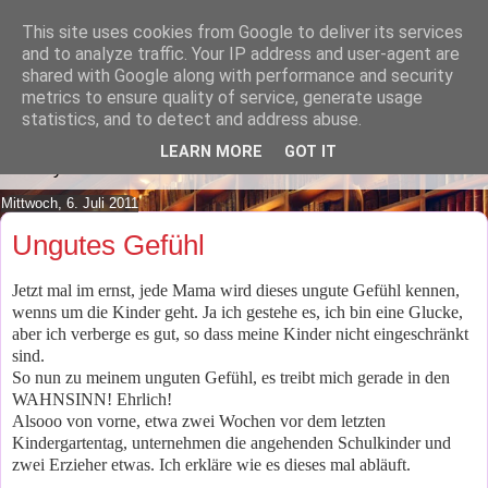
This site uses cookies from Google to deliver its services
Lilafusselfee lädt Dich in ihr
and to analyze traffic. Your IP address and user-agent are
shared with Google along with performance and security
Wohnzimmer ein.
metrics to ensure quality of service, generate usage
statistics, and to detect and address abuse.
Mach es Dir doch gemütlich und lies ein wenig über meine
LEARN MORE
GOT IT
Hobbys.
Mittwoch, 6. Juli 2011
Ungutes Gefühl
Jetzt mal im ernst, jede Mama wird dieses ungute Gefühl kennen,
wenns um die Kinder geht. Ja ich gestehe es, ich bin eine Glucke,
aber ich verberge es gut, so dass meine Kinder nicht eingeschränkt
sind.
So nun zu meinem unguten Gefühl, es treibt mich gerade in den
WAHNSINN! Ehrlich!
Alsooo von vorne, etwa zwei Wochen vor dem letzten
Kindergartentag, unternehmen die angehenden Schulkinder und
zwei Erzieher etwas. Ich erkläre wie es dieses mal abläuft.