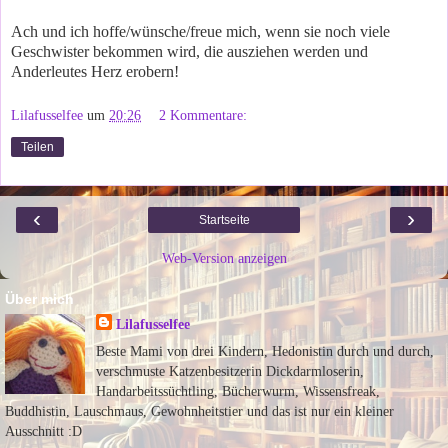
Ach und ich hoffe/wünsche/freue mich, wenn sie noch viele
Geschwister bekommen wird, die ausziehen werden und
Anderleutes Herz erobern!
Lilafusselfee
um
20:26
2 Kommentare:
Teilen
‹
›
Startseite
Web-Version anzeigen
Über mich
Lilafusselfee
Beste Mami von drei Kindern, Hedonistin durch und durch,
verschmuste Katzenbesitzerin Dickdarmloserin,
Handarbeitssüchtling, Bücherwurm, Wissensfreak,
Buddhistin, Lauschmaus, Gewohnheitstier und das ist nur ein kleiner
Ausschnitt :D