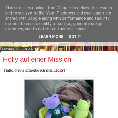
This site uses cookies from Google to deliver its services
Lilafusselfee lädt Dich in ihr
and to analyze traffic. Your IP address and user-agent are
shared with Google along with performance and security
Wohnzimmer ein.
metrics to ensure quality of service, generate usage
statistics, and to detect and address abuse.
Mach es Dir doch gemütlich und lies ein wenig über meine
LEARN MORE
GOT IT
Hobbys.
Dienstag, 25. Juli 2023
Holly auf einer Mission
Hallo, heute schreibe ich mal,
Holly
!