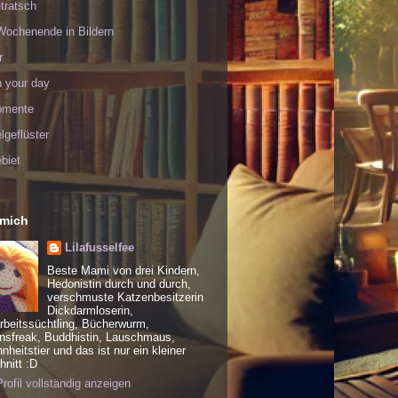
tratsch
Wochenende in Bildern
r
h your day
omente
geflüster
biet
 mich
Lilafusselfee
Beste Mami von drei Kindern,
Hedonistin durch und durch,
verschmuste Katzenbesitzerin
Dickdarmloserin,
rbeitssüchtling, Bücherwurm,
nsfreak, Buddhistin, Lauschmaus,
heitstier und das ist nur ein kleiner
nitt :D
rofil vollständig anzeigen