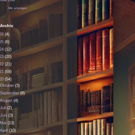
ote Line
Alle anzeigen
Archiv
26
(4)
25
(6)
24
(12)
23
(20)
22
(21)
21
(59)
20
(54)
Oktober
(3)
September
(8)
August
(4)
Juli
(2)
Juni
(3)
Mai
(13)
April
(10)