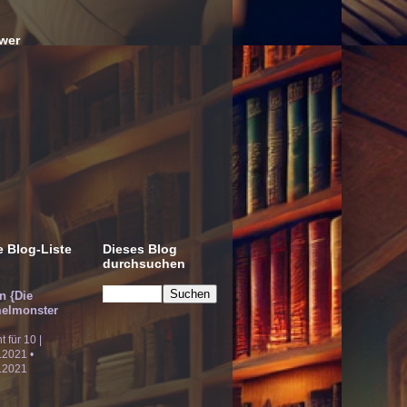
wer
 Blog-Liste
Dieses Blog
durchsuchen
!n {Die
elmonster
ht für 10 |
.2021 •
.2021