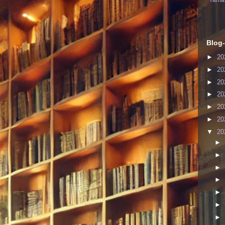
Yaman
Blog-
►
20
►
20
►
20
►
20
►
20
►
20
▼
20
►
►
►
►
►
►
►