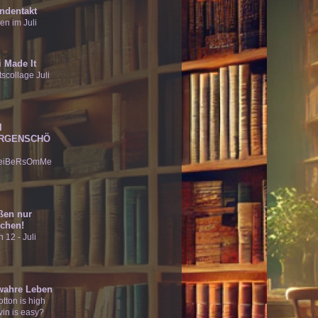
ndentakt
en im Juli
 Made It
scollage Juli
I
RGENSCHÖ
eiBeRsOmMe
ßen nur
chen!
 12 - Juli
wahre Leben
tton is high
vin is easy?