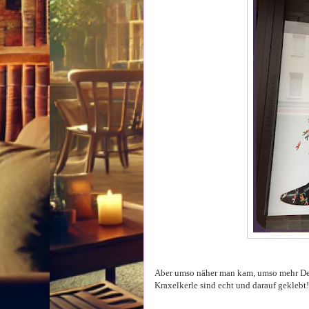
Aber umso näher man kam, umso mehr Det
Kraxelkerle sind echt und darauf geklebt!