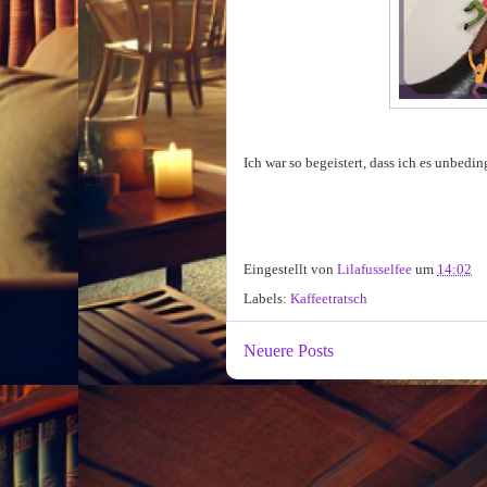
Ich war so begeistert, dass ich es unbeding
Eingestellt von
Lilafusselfee
um
14:02
Labels:
Kaffeetratsch
Neuere Posts