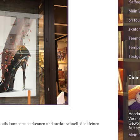
Kaffee
Mein 
on tou
sketc
Teem
Tempel
Testge
Über
Handa
Wisse
Gewohn
ails konnte man erkennen und merkte schnell, die kleinen
Aussch
Mein P