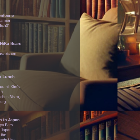
entoene
wärmer
lich3'
̄Ʒ NiKa Bears
nszeichen
o Lunch
urant: Kim's
n -
ches Bistro,
urg
n in Japan
ya Bars
 Japan |
 the