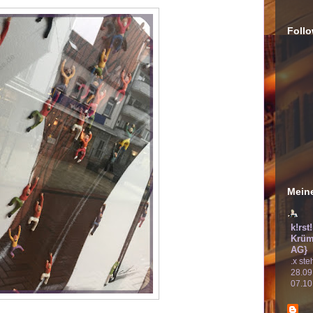
Follo
Meine
k!rst
Krüm
AG}
.x ste
28.09
07.10