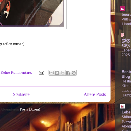
beer
Puls
'Hand
Ƹ̵̡Ӝ̵̨
t teilen muss :)
Ƹ̵̡Ӝ̵̨̄Ʒ
Lebe
2025
Bent
Keine Kommentare:
Blog
Resta
Kitche
Laotis
Startseite
Ältere Posts
Hamb
Abonnieren
Posts (Atom)
Lebe
Shibu
Tokyo
Along