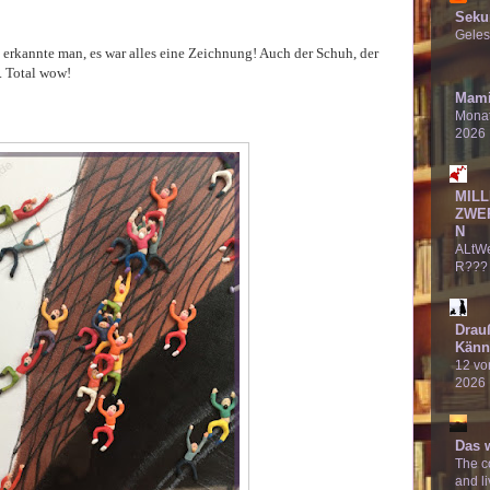
Seku
Geles
erkannte man, es war alles eine Zeichnung! Auch der Schuh, der
. Total wow!
Mami
Monat
2026
MILL
ZWE
N
ALtW
R???
Drau
Känn
12 von
2026
Das 
The co
and li