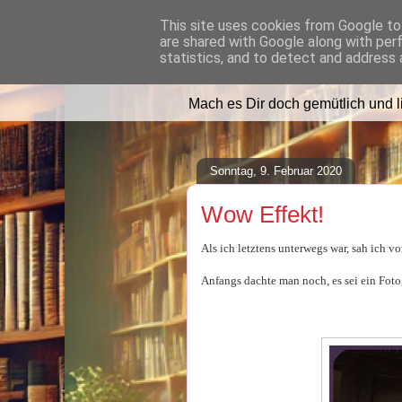
This site uses cookies from Google to 
are shared with Google along with per
Lilafusselfee l
statistics, and to detect and address 
Mach es Dir doch gemütlich und 
Sonntag, 9. Februar 2020
Wow Effekt!
Als ich letztens unterwegs war, sah ich vo
Anfangs dachte man noch, es sei ein Foto