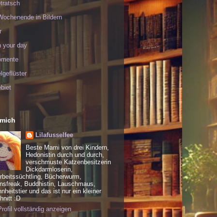
tratsch
Wochenende in Bildern
r
h your day
omente
geflüster
biet
 mich
Lilafusselfee
Beste Mami von drei Kindern,
Hedonistin durch und durch,
verschmuste Katzenbesitzerin
Dickdarmloserin,
rbeitssüchtling, Bücherwurm,
nsfreak, Buddhistin, Lauschmaus,
heitstier und das ist nur ein kleiner
nitt :D
rofil vollständig anzeigen