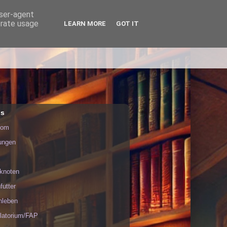
user-agent
erate usage
LEARN MORE
GOT IT
in.
ls
nom
tungen
rknoten
futter
nleben
latorium/FAP