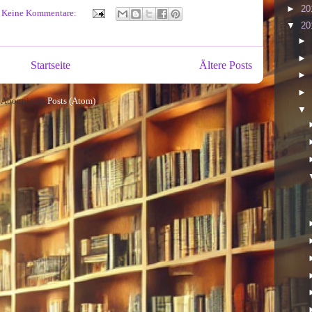
►
20
Keine Kommentare:
▼
20
►
►
Startseite
Ältere Posts
►
►
Abonnieren
Posts (Atom)
▼