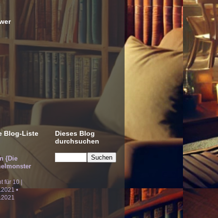
wer
 Blog-Liste
Dieses Blog
durchsuchen
!n {Die
elmonster
ht für 10 |
.2021 •
.2021