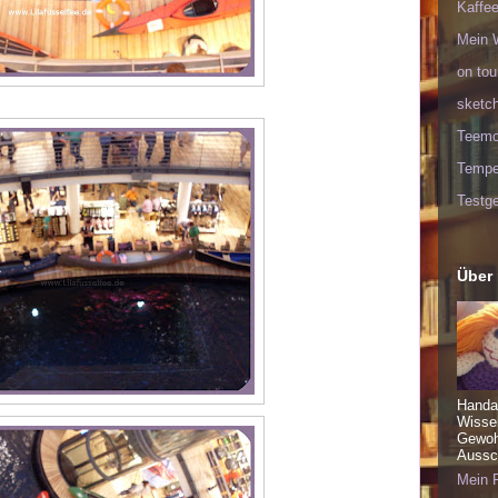
Kaffee
Mein 
on tou
sketc
Teem
Tempel
Testge
Über
Handa
Wisse
Gewohn
Aussch
Mein P