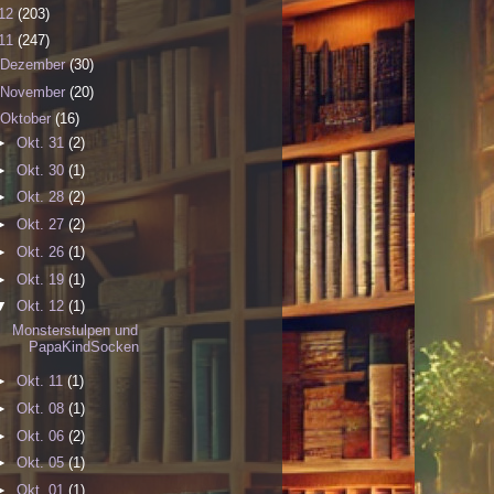
12
(203)
11
(247)
Dezember
(30)
November
(20)
Oktober
(16)
►
Okt. 31
(2)
►
Okt. 30
(1)
►
Okt. 28
(2)
►
Okt. 27
(2)
►
Okt. 26
(1)
►
Okt. 19
(1)
▼
Okt. 12
(1)
Monsterstulpen und
PapaKindSocken
►
Okt. 11
(1)
►
Okt. 08
(1)
►
Okt. 06
(2)
►
Okt. 05
(1)
►
Okt. 01
(1)