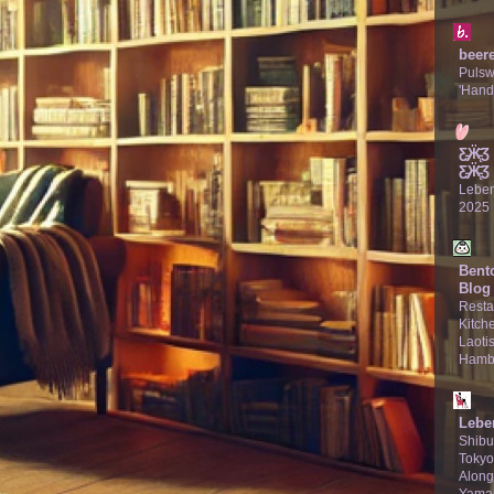
beer
Puls
'Hand
Ƹ̵̡Ӝ̵̨
Ƹ̵̡Ӝ̵̨̄Ʒ
Lebe
2025
Bent
Blog
Resta
Kitche
Laotis
Hamb
Lebe
Shibu
Tokyo
Along