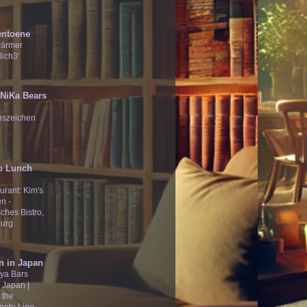
entoene
wärmer
lich3'
̄Ʒ NiKa Bears
nszeichen
o Lunch
urant: Kim's
n -
ches Bistro,
urg
n in Japan
ya Bars
 Japan |
 the