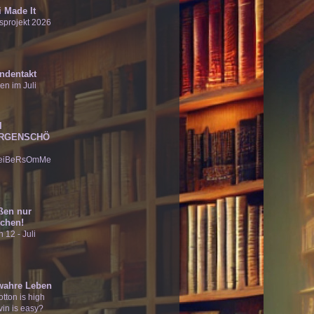
 Made It
sprojekt 2026
ndentakt
en im Juli
I
RGENSCHÖ
eiBeRsOmMe
ßen nur
chen!
 12 - Juli
wahre Leben
tton is high
vin is easy?