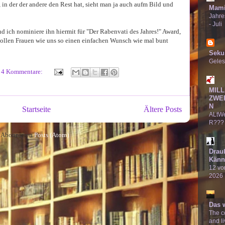
, in der der andere den Rest hat, sieht man ja auch aufm Bild und
Mami
Jahre
- Juli
d ich nominiere ihn hiermit für "Der Rabenvati des Jahres!" Award,
o tollen Frauen wie uns so einen einfachen Wunsch wie mal bunt
Seku
Geles
4 Kommentare:
MILL
ZWE
N
Startseite
Ältere Posts
ALtW
R???
Abonnieren
Posts (Atom)
Drau
Känn
12 von
2026
Das 
The co
and li