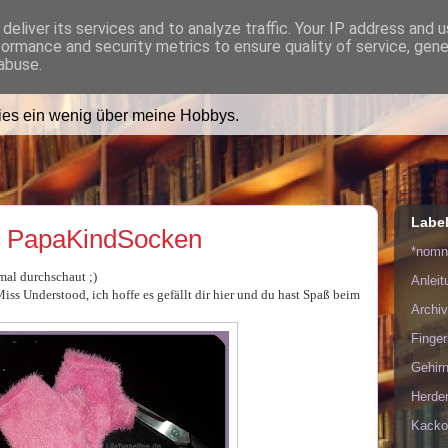
deliver its services and to analyze traffic. Your IP address and 
formance and security metrics to ensure quality of service, gen
ädt Dich in ihr Wohnzimmer e
abuse.
lies ein wenig über meine Hobbys.
Labe
d PapaKindSocken
*nom
al durchschaut ;)
Anlei
ss Understood, ich hoffe es gefällt dir hier und du hast Spaß beim
Archiv
Finge
Gehirn
Herde
Kacko