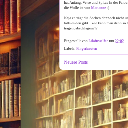
hat Anfang, Verse und Spitze in der Farbe
die Wolle ist von
Marianne
:)
Naja er trägt die Socken dennoch nicht un
falls es den gibt... wie kann man denn s
tragen, abschlagen?!?
Eingestellt von
Lilafusselfee
um
22:02
Labels:
Fingerknoten
Neuere Posts