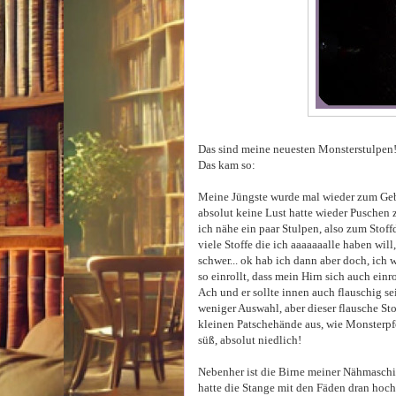
Das sind meine neuesten Monsterstulpen
Das kam so:
Meine Jüngste wurde mal wieder zum Gebu
absolut keine Lust hatte wieder Puschen z
ich nähe ein paar Stulpen, also zum Stof
viele Stoffe die ich aaaaaaalle haben wil
schwer... ok hab ich dann aber doch, ich w
so einrollt, dass mein Hirn sich auch einr
Ach und er sollte innen auch flauschig se
weniger Auswahl, aber dieser flausche St
kleinen Patschehände aus, wie Monsterpfot
süß, absolut niedlich!
Nebenher ist die Birne meiner Nähmaschi
hatte die Stange mit den Fäden dran hoch 