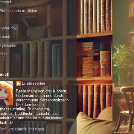
tratsch
Wochenende in Bildern
r
h your day
omente
geflüster
biet
 mich
Lilafusselfee
Beste Mami von drei Kindern,
Hedonistin durch und durch,
verschmuste Katzenbesitzerin
Dickdarmloserin,
rbeitssüchtling, Bücherwurm,
nsfreak, Buddhistin, Lauschmaus,
heitstier und das ist nur ein kleiner
nitt :D
rofil vollständig anzeigen