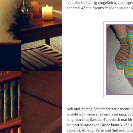
ich habe sie richtig eingefädelt, aber ir
nochmal 45min *seufzel* aber nun sind sie
Ach und Anfang September hatte meine Jü
anzieht und wenn er es mal bunt mag, auc
lange darüber, dass der Papa doch mal bit
ein paar Minisocken Größe hmm 31/32 gl
dabei ist, Anfang, Verse und Spitze sind j