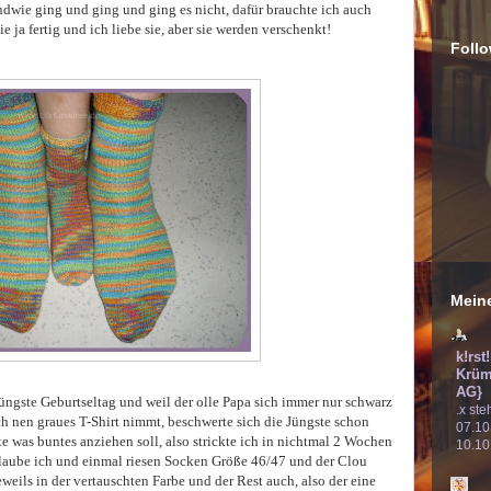
gendwie ging und ging und ging es nicht, dafür brauchte ich auch
 ja fertig und ich liebe sie, aber sie werden verschenkt!
Follo
Meine
k!rst
Krüm
AG}
ngste Geburtseltag und weil der olle Papa sich immer nur schwarz
.x ste
h nen graues T-Shirt nimmt, beschwerte sich die Jüngste schon
07.10
te was buntes anziehen soll, also strickte ich in nichtmal 2 Wochen
10.10
aube ich und einmal riesen Socken Größe 46/47 und der Clou
eweils in der vertauschten Farbe und der Rest auch, also der eine