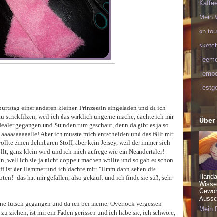
Kaffee
Mein 
on tou
sketc
Teem
Tempel
!
Testge
rtstag einer anderen kleinen Prinzessin eingeladen und da ich
u strickfilzen, weil ich das wirklich ungerne mache, dachte ich mir
Über
fdealer gegangen und Stunden rum geschaut, denn da gibt es ja so
l, aaaaaaaaaalle! Aber ich musste mich entscheiden und das fällt mir
ollte einen dehnbaren Stoff, aber kein Jersey, weil der immer sich
ollt, ganz klein wird und ich mich aufrege wie ein Neandertaler!
in, weil ich sie ja nicht doppelt machen wollte und so gab es schon
off ist der Hammer und ich dachte mir: "Hmm dann sehen die
Handa
en!" das hat mir gefallen, also gekauft und ich finde sie süß, sehr
Wisse
Gewohn
Aussch
ne futsch gegangen und da ich bei meiner Overlock vergessen
Mein P
zu ziehen, ist mir ein Faden gerissen und ich habe sie, ich schwöre,