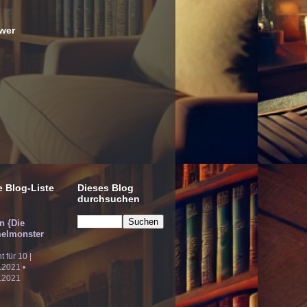
wer
 Blog-Liste
Dieses Blog
durchsuchen
!n {Die
elmonster
ht für 10 |
.2021 •
.2021