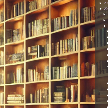
►
20
▼
20
►
►
▼