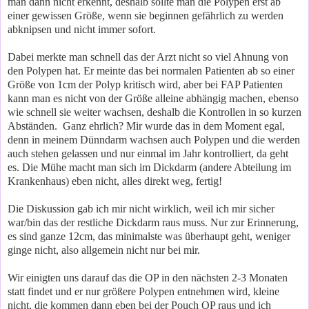
man dann nicht erkennt, deshalb sollte man die Polypen erst ab
einer gewissen Größe, wenn sie beginnen gefährlich zu werden
abknipsen und nicht immer sofort.
Dabei merkte man schnell das der Arzt nicht so viel Ahnung von
den Polypen hat. Er meinte das bei normalen Patienten ab so einer
Größe von 1cm der Polyp kritisch wird, aber bei FAP Patienten
kann man es nicht von der Größe alleine abhängig machen, ebenso
wie schnell sie weiter wachsen, deshalb die Kontrollen in so kurzen
Abständen. Ganz ehrlich? Mir wurde das in dem Moment egal,
denn in meinem Dünndarm wachsen auch Polypen und die werden
auch stehen gelassen und nur einmal im Jahr kontrolliert, da geht
es. Die Mühe macht man sich im Dickdarm (andere Abteilung im
Krankenhaus) eben nicht, alles direkt weg, fertig!
Die Diskussion gab ich mir nicht wirklich, weil ich mir sicher
war/bin das der restliche Dickdarm raus muss. Nur zur Erinnerung,
es sind ganze 12cm, das minimalste was überhaupt geht, weniger
ginge nicht, also allgemein nicht nur bei mir.
Wir einigten uns darauf das die OP in den nächsten 2-3 Monaten
statt findet und er nur größere Polypen entnehmen wird, kleine
nicht, die kommen dann eben bei der Pouch OP raus und ich