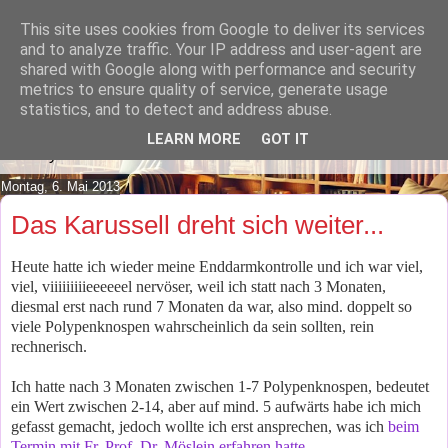
This site uses cookies from Google to deliver its services
Lilafusselfee lädt Dich in ihr
and to analyze traffic. Your IP address and user-agent are
shared with Google along with performance and security
Wohnzimmer ein.
metrics to ensure quality of service, generate usage
statistics, and to detect and address abuse.
Mach es Dir doch gemütlich und lies ein wenig über meine
LEARN MORE
GOT IT
Hobbys.
Montag, 6. Mai 2013
Das Karussell dreht sich weiter...
Heute hatte ich wieder meine Enddarmkontrolle und ich war viel,
viel, viiiiiiiiieeeeeel nervöser, weil ich statt nach 3 Monaten,
diesmal erst nach rund 7 Monaten da war, also mind. doppelt so
viele Polypenknospen wahrscheinlich da sein sollten, rein
rechnerisch.
Ich hatte nach 3 Monaten zwischen 1-7 Polypenknospen, bedeutet
ein Wert zwischen 2-14, aber auf mind. 5 aufwärts habe ich mich
gefasst gemacht, jedoch wollte ich erst ansprechen, was ich
beim
Termin mit Fr. Prof. Dr. Möslein erfahren hatte.