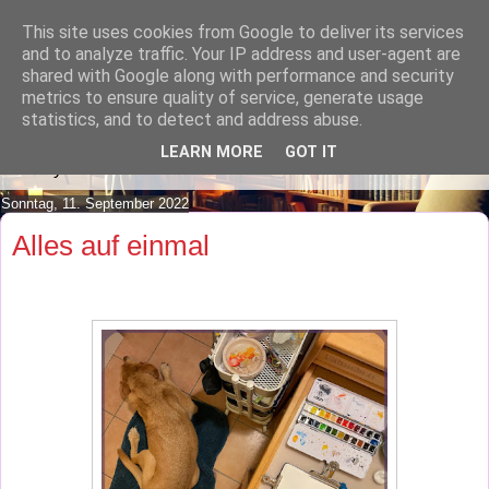
This site uses cookies from Google to deliver its services
Lilafusselfee lädt Dich in ihr
and to analyze traffic. Your IP address and user-agent are
shared with Google along with performance and security
Wohnzimmer ein.
metrics to ensure quality of service, generate usage
statistics, and to detect and address abuse.
Mach es Dir doch gemütlich und lies ein wenig über meine
LEARN MORE
GOT IT
Hobbys.
Sonntag, 11. September 2022
Alles auf einmal