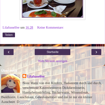
Lilafusselfee
um
16:28
Keine Kommentare:
Teilen
‹
›
Startseite
Web-Version anzeigen
Über mich
Lilafusselfee
Beste Mami von drei Kindern, Hedonistin durch und durch,
verschmuste Katzenbesitzerin Dickdarmloserin,
Handarbeitssüchtling, Bücherwurm, Wissensfreak,
Buddhistin, Lauschmaus, Gewohnheitstier und das ist nur ein kleiner
Ausschnitt :D