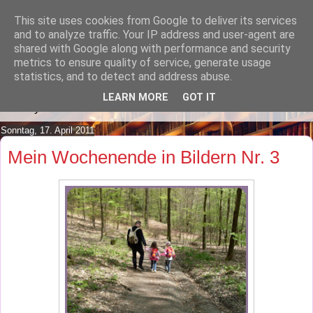
This site uses cookies from Google to deliver its services
Lilafusselfee lädt Dich in ihr
and to analyze traffic. Your IP address and user-agent are
shared with Google along with performance and security
Wohnzimmer ein.
metrics to ensure quality of service, generate usage
statistics, and to detect and address abuse.
Mach es Dir doch gemütlich und lies ein wenig über meine
LEARN MORE
GOT IT
Hobbys.
Sonntag, 17. April 2011
Mein Wochenende in Bildern Nr. 3