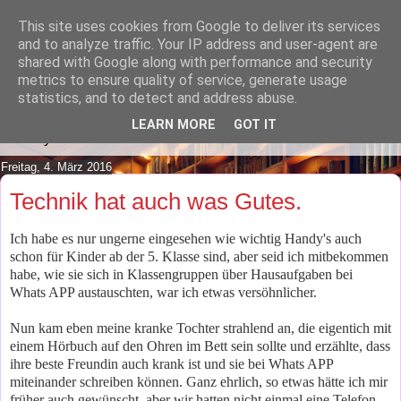
This site uses cookies from Google to deliver its services
Lilafusselfee lädt Dich in ihr
and to analyze traffic. Your IP address and user-agent are
shared with Google along with performance and security
Wohnzimmer ein.
metrics to ensure quality of service, generate usage
statistics, and to detect and address abuse.
Mach es Dir doch gemütlich und lies ein wenig über meine
LEARN MORE
GOT IT
Hobbys.
Freitag, 4. März 2016
Technik hat auch was Gutes.
Ich habe es nur ungerne eingesehen wie wichtig Handy's auch
schon für Kinder ab der 5. Klasse sind, aber seid ich mitbekommen
habe, wie sie sich in Klassengruppen über Hausaufgaben bei
Whats APP austauschten, war ich etwas versöhnlicher.
Nun kam eben meine kranke Tochter strahlend an, die eigentich mit
einem Hörbuch auf den Ohren im Bett sein sollte und erzählte, dass
ihre beste Freundin auch krank ist und sie bei Whats APP
miteinander schreiben können. Ganz ehrlich, so etwas hätte ich mir
früher auch gewünscht, aber wir hatten nicht einmal eine Telefon-