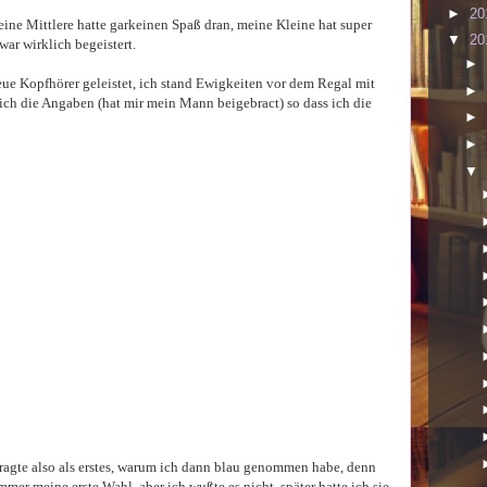
►
20
ine Mittlere hatte garkeinen Spaß dran, meine Kleine hat super
▼
20
war wirklich begeistert.
►
eue Kopfhörer geleistet, ich stand Ewigkeiten vor dem Regal mit
►
ich die Angaben (hat mir mein Mann beigebract) so dass ich die
►
►
▼
ragte also als erstes, warum ich dann blau genommen habe, denn
immer meine erste Wahl, aber ich wußte es nicht, später hatte ich sie