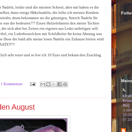
r Nadeln, leider sind die meisten Schrott, aber mir haben es die
elber, dann einige Häkelnadeln, die leihe ich meinen Kindern
Follo
ieder, drum bekommen sie die günstigen, Stretch Nadeln für
n was die bedeuten?!? Einen Holzelefanten den meine Tochter
der sich aber bei Zeiten ein eigenes aus Leder anfertigen will.
fiel, ein Lederbeutelchen mit Schildkröte für keine Ahnung was
che Dose die bald alle meine losen Nadeln ein Zuhause bieten wird
AAATET!!!
rklich sehr teuer und so bot ich 10 Euro und bekam den Zuschlag
Meine
1 Kommentar:
k!rst
Krüm
 den August
AG}
.x ste
28.09
07.10