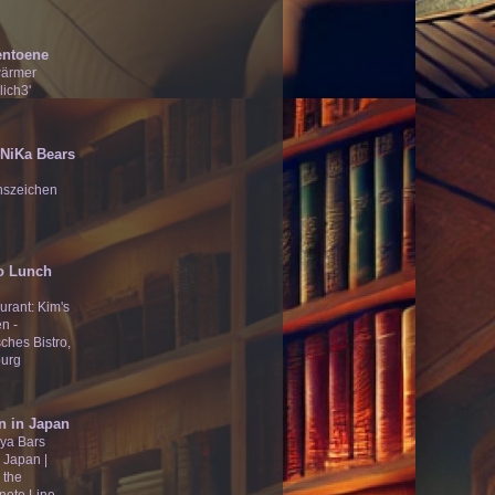
entoene
wärmer
lich3'
̄Ʒ NiKa Bears
nszeichen
o Lunch
urant: Kim's
n -
ches Bistro,
urg
n in Japan
ya Bars
 Japan |
 the