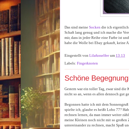
Das sind meine
Socken
die ich eigentlich
Schaft lang genug und ich mache die Verse 
mir, dass in jeder Reihe eine Farbe ist un
habe die Wolle bei Ebay gekauft, keine 
Eingestellt von
Lilafusselfee
um
13:13
Labels:
Fingerknoten
Schöne Begegnung
Gestern war ein toller Tag, zwar sind d
nicht so an, wenn es allen dennoch gut ge
Begonnen hatte ich mit dem Sonnengruß A
spielte ich, glaube es heißt Lobo 77? Ha
rechnen lernen, da man immer weiter zähl
meine Kleinen noch nicht mit so großen 
untereinander zu rechnen, macht Spaß un