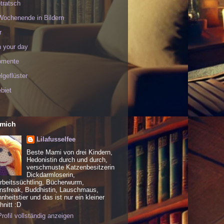
tratsch
Wochenende in Bildern
r
h your day
omente
geflüster
biet
 mich
Lilafusselfee
Beste Mami von drei Kindern,
Hedonistin durch und durch,
verschmuste Katzenbesitzerin
Dickdarmloserin,
rbeitssüchtling, Bücherwurm,
nsfreak, Buddhistin, Lauschmaus,
heitstier und das ist nur ein kleiner
nitt :D
rofil vollständig anzeigen