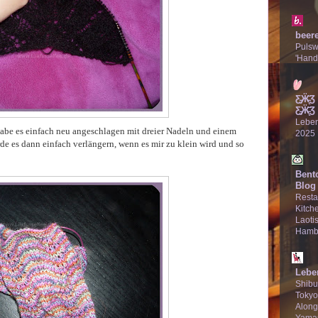
beer
Puls
'Hand
Ƹ̵̡Ӝ̵̨
Ƹ̵̡Ӝ̵̨̄Ʒ
Lebe
 habe es einfach neu angeschlagen mit dreier Nadeln und einem
2025
de es dann einfach verlängern, wenn es mir zu klein wird und so
Bent
Blog
Resta
Kitche
Laotis
Hamb
Lebe
Shibu
Tokyo
Along