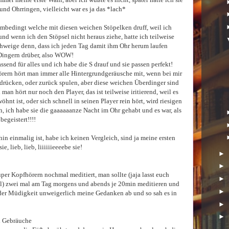
und Ohrringen, vielleicht war es ja das *lach*
 umbedingt welche mit diesen weichen Stöpelken druff, weil ich
nd wenn ich den Stöpsel nicht heraus ziehe, hatte ich teilweise
chweige denn, dass ich jeden Tag damit ihm Ohr herum laufen
 Dingern drüber, also WOW!
assend für alles und ich habe die S drauf und sie passen perfekt!
rern hört man immer alle Hintergrundgeräusche mit, wenn bei mir
e drücken, oder zurück spulen, aber diese weichen Überdinger sind
an hört nur noch den Player, das ist teilweise iritierend, weil es
hnt ist, oder sich schnell in seinen Player rein hört, wird riesigen
h, ich habe sie die gaaaaaanze Nacht im Ohr gehabt und es war, als
begeistert!!!!
n einmalig ist, habe ich keinen Vergleich, sind ja meine ersten
, lieb, lieb, liiiiiieeeebe sie!
►
►
er Kopfhörern nochmal meditiert, man sollte (jaja lasst euch
►
hl) zwei mal am Tag morgens und abends je 20min meditieren und
►
 der Müdigkeit unweigerlich meine Gedanken ab und so sah es in
►
►
nd Gebräuche