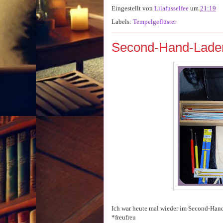
Eingestellt von
Lilafusselfee
um
21:19
Labels:
Tempelgeflüster
Second-Hand-Lade
Ich war heute mal wieder im Second-Hand
*freufreu