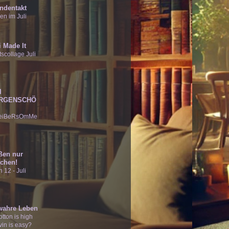
ndentakt
en im Juli
 Made It
scollage Juli
I
RGENSCHÖ
eiBeRsOmMe
ßen nur
chen!
 12 - Juli
wahre Leben
tton is high
vin is easy?