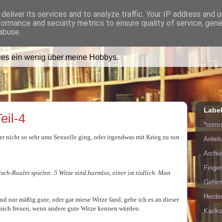
deliver its services and to analyze traffic. Your IP address and 
formance and security metrics to ensure quality of service, gen
ädt Dich in ihr Wohnzimmer e
abuse.
lies ein wenig über meine Hobbys.
Labe
eil-4
*nom
er nicht so sehr ums Sexuelle ging, oder irgendwas mit Krieg zu tun
Anlei
Archiv
Finge
sch-Roulet spielen: 5 Witze sind harmlos, einer ist tödlich. Man
Gehirn
Herde
d nur mäßig gute, oder gar miese Witze fand, gebe ich es an dieser
e mich freuen, wenn andere gute Witze kennen würden.
Kacko