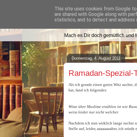
This site uses cookies from Google to 
are shared with Google along with per
Lilafusselfee l
statistics, and to detect and address 
Mach es Dir doch gemütlich und 
Donnerstag, 4. August 2011
Ramadan-Spezial-T
Als ich gerade einen guten Witz suchte, d
hat, fand ich folgendes:
Witze über Muslime erzählen ist wie Russi
weiss leider nur nicht welcher.
Nachdem ich nun wirklich lange suchte un
Stelle auf, leider, aaaaaaaaber, ich würd