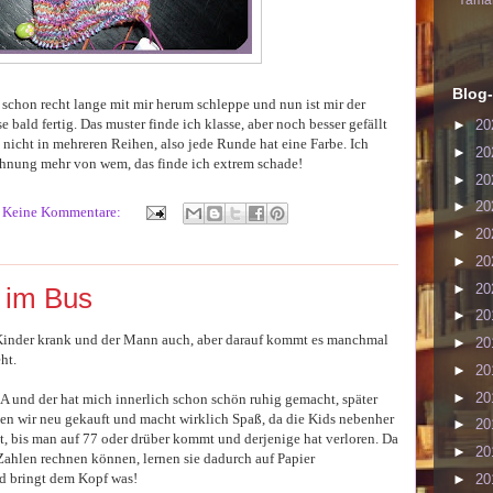
Yaman
Blog-
 schon recht lange mit mir herum schleppe und nun ist mir der
bald fertig. Das muster finde ich klasse, aber noch besser gefällt
►
20
d nicht in mehreren Reihen, also jede Runde hat eine Farbe. Ich
►
20
Ahnung mehr von wem, das finde ich extrem schade!
►
20
►
20
Keine Kommentare:
►
20
►
20
►
20
 im Bus
►
20
ie Kinder krank und der Mann auch, aber darauf kommt es manchmal
►
20
ht.
►
20
►
20
 und der hat mich innerlich schon schön ruhig gemacht, später
ben wir neu gekauft und macht wirklich Spaß, da die Kids nebenher
►
20
t, bis man auf 77 oder drüber kommt und derjenige hat verloren. Da
►
20
Zahlen rechnen können, lernen sie dadurch auf Papier
d bringt dem Kopf was!
►
20