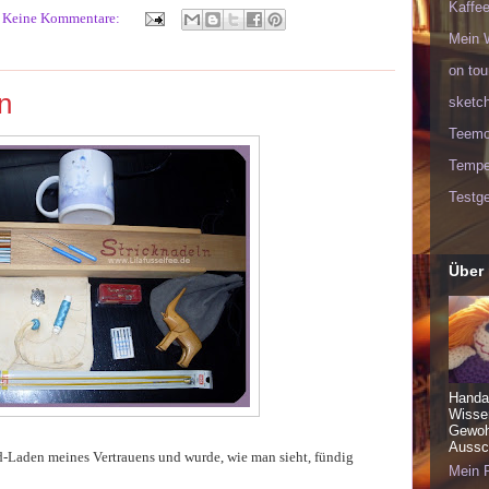
Kaffee
Keine Kommentare:
Mein 
on tou
n
sketc
Teem
Tempel
Testge
Über
Handa
Wisse
Gewohn
Aussch
-Laden meines Vertrauens und wurde, wie man sieht, fündig
Mein P