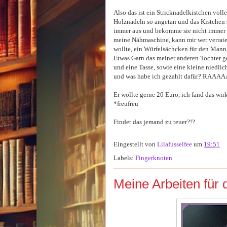
Also das ist ein Stricknadelkistchen volle
Holznadeln so angetan und das Kistchen s
immer aus und bekomme sie nicht immer w
meine Nähmaschine, kann mir wer verrate
wollte, ein Würfelsächcken für den Mann, 
Etwas Garn das meiner anderen Tochter ge
und eine Tasse, sowie eine kleine niedli
und was habe ich gezahlt dafür? RAAA
Er wollte gerne 20 Euro, ich fand das wi
*freufreu
Findet das jemand zu teuer?!?
Eingestellt von
Lilafusselfee
um
19:51
Labels:
Fingerknoten
Meine Arbeiten für