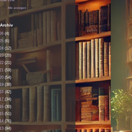
ote Line
Alle anzeigen
Archiv
26
(4)
25
(6)
24
(12)
23
(20)
22
(21)
21
(59)
20
(54)
19
(38)
18
(42)
17
(34)
16
(30)
15
(51)
14
(76)
13
(94)