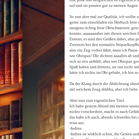
auf und sie passten gut zu meinen Augen 
So nun aber mal zur Qualität, ich wollte
gerne zum einschlafen ein Hörbuch höre u
morgens richtig fiese Ohrschmerzen, ges
konnte, aaaaaaaaber mit diesen weichen
Erstens, es sind drei Größen dabei, also p
Zweitens bei den normalen Stöpselkopfhö
also ein Zug vorbei fährt, muss ich Paus
wie Ohropax! Die dichten aaaalles ab und m
sich so neu anfühlt, aber wer Ohropax gewö
Spaß haben und drittens, sie tun nicht we
hätte ich nichts im Ohr gehabt, ich bin so 
Da der Klang durch die Abdichtung ohnehi
mit weichem Zeug drübba, aber ich liebe sie
Aber nun zum eigentlichen Titel.
Ich habe gestern Abend mit meinen suuuup
nichts vorschreiben, macht es nach Gefü
das habe ich auch, abends schweifen bei
etwa aus:
-Indien
-Indien ist wirklich schön, die Gesten u