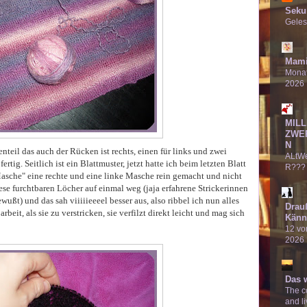
Seku
Geles
Mami
Monat
2026
MILL
ZWE
N
nteil das auch der Rücken ist rechts, einen für links und zwei
ALtW
fertig. Seitlich ist ein Blattmuster, jetzt hatte ich beim letzten Blatt
R???
asche" eine rechte und eine linke Masche rein gemacht und nicht
ese furchtbaren Löcher auf einmal weg (jaja erfahrene Strickerinnen
wußt) und das sah viiiiieeeel besser aus, also ribbel ich nun alles
Drau
rbeit, als sie zu verstricken, sie verfilzt direkt leicht und mag sich
Känn
12 von
2026
Das 
The co
and li