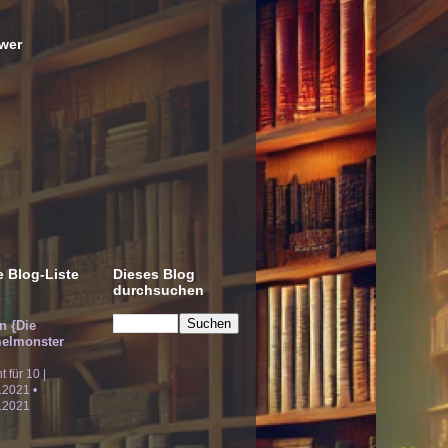
wer
 Blog-Liste
Dieses Blog
durchsuchen
!n {Die
elmonster
ht für 10 |
.2021 •
.2021