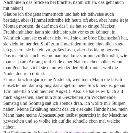
Nachhinein das Stricken bei brachte, nahm ich an, das geht auch
mit nähen!
Glaube ich übrigens immernoch und hab ich teilweise auch
bestätigt, aber (Himmel schreibe ich heute oft aber, aber heute ist ja
Montag morgen, da darf man das!) sie hat so einige Macken.
Freihhandnähen kann sie nicht, sie gibt vor es zu können, in
Wahrheit kann sie es aber nicht, weil sie eine böse Eigenschaft hat,
sie zieht immer den Stoff zum Unterfaden runter, eigentlich sagte
ich gestern, sie hat ein zu großes Loch, aber das klang pervers...
Das macht sie auch, wenn man mal kurz vor und zurück näht, wie
man es ja am Anfang und Ende einer Naht machen sollte, wenn
man Pech hat, zieht sie dann wieder den Stoff runter, weil die
Nadel den rein drückt.
Einmal brach sogar meine Nadel ab, weil mein Mann die falsch
einsetzte und dann sprang das abgebrochene Stück heraus, genau
1cm unterhalb von meinem Auge!!!! Also sie hat es wirklich auf
mich abgesehen, aber nun zum Geschehen am Wochenende.
Samstag und Sonntag saß ich abends dran, ich wollte mir Stulpen
nähen. Meine Erkältung macht das ich eisekalte Hände habe, mein
Mann hatte meine Alpacastulpen (selbst gestrickt) in der Maschine
gewaschen und so wollte ich auf die schnelle eben mal welche
nähen.
Bei Farbenmix.de habe ich
diese Anleitung
gegönnt und wollte via