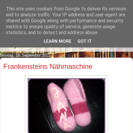
This site uses cookies from Google to deliver its services
Lilafusselfee lädt Dich in ihr
and to analyze traffic. Your IP address and user-agent are
shared with Google along with performance and security
Wohnzimmer ein.
metrics to ensure quality of service, generate usage
statistics, and to detect and address abuse.
Mach es Dir doch gemütlich und lies ein wenig über meine
LEARN MORE
GOT IT
Hobbys.
Montag, 19. September 2011
Frankensteins Nähmaschine