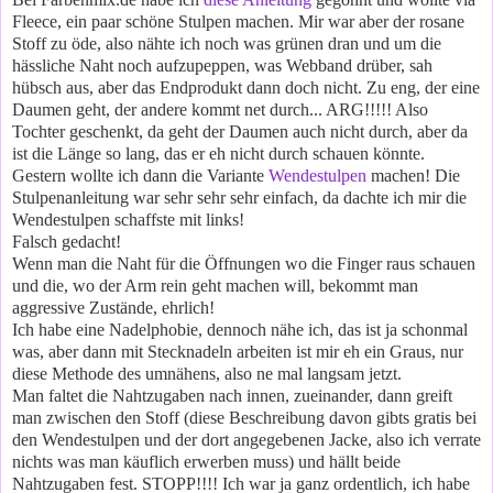
Fleece, ein paar schöne Stulpen machen. Mir war aber der rosane
Stoff zu öde, also nähte ich noch was grünen dran und um die
hässliche Naht noch aufzupeppen, was Webband drüber, sah
hübsch aus, aber das Endprodukt dann doch nicht. Zu eng, der eine
Daumen geht, der andere kommt net durch... ARG!!!!! Also
Tochter geschenkt, da geht der Daumen auch nicht durch, aber da
ist die Länge so lang, das er eh nicht durch schauen könnte.
Gestern wollte ich dann die Variante
Wendestulpen
machen! Die
Stulpenanleitung war sehr sehr sehr einfach, da dachte ich mir die
Wendestulpen schaffste mit links!
Falsch gedacht!
Wenn man die Naht für die Öffnungen wo die Finger raus schauen
und die, wo der Arm rein geht machen will, bekommt man
aggressive Zustände, ehrlich!
Ich habe eine Nadelphobie, dennoch nähe ich, das ist ja schonmal
was, aber dann mit Stecknadeln arbeiten ist mir eh ein Graus, nur
diese Methode des umnähens, also ne mal langsam jetzt.
Man faltet die Nahtzugaben nach innen, zueinander, dann greift
man zwischen den Stoff (diese Beschreibung davon gibts gratis bei
den Wendestulpen und der dort angegebenen Jacke, also ich verrate
nichts was man käuflich erwerben muss) und hällt beide
Nahtzugaben fest. STOPP!!!! Ich war ja ganz ordentlich, ich habe