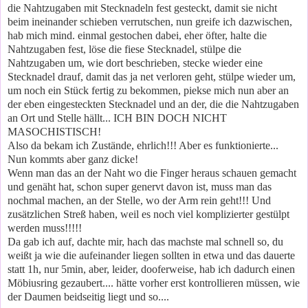
die Nahtzugaben mit Stecknadeln fest gesteckt, damit sie nicht
beim ineinander schieben verrutschen, nun greife ich dazwischen,
hab mich mind. einmal gestochen dabei, eher öfter, halte die
Nahtzugaben fest, löse die fiese Stecknadel, stülpe die
Nahtzugaben um, wie dort beschrieben, stecke wieder eine
Stecknadel drauf, damit das ja net verloren geht, stülpe wieder um,
um noch ein Stück fertig zu bekommen, piekse mich nun aber an
der eben eingesteckten Stecknadel und an der, die die Nahtzugaben
an Ort und Stelle hällt... ICH BIN DOCH NICHT
MASOCHISTISCH!
Also da bekam ich Zustände, ehrlich!!! Aber es funktionierte...
Nun kommts aber ganz dicke!
Wenn man das an der Naht wo die Finger heraus schauen gemacht
und genäht hat, schon super genervt davon ist, muss man das
nochmal machen, an der Stelle, wo der Arm rein geht!!! Und
zusätzlichen Streß haben, weil es noch viel komplizierter gestülpt
werden muss!!!!!
Da gab ich auf, dachte mir, hach das machste mal schnell so, du
weißt ja wie die aufeinander liegen sollten in etwa und das dauerte
statt 1h, nur 5min, aber, leider, dooferweise, hab ich dadurch einen
Möbiusring gezaubert.... hätte vorher erst kontrollieren müssen, wie
der Daumen beidseitig liegt und so....