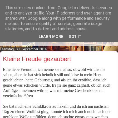
This site uses cookies from Google to deliver its services
Lilafusselfee lädt Dich in ihr
and to analyze traffic. Your IP address and user-agent are
shared with Google along with performance and security
Wohnzimmer ein.
metrics to ensure quality of service, generate usage
statistics, and to detect and address abuse.
Mach es Dir doch gemütlich und lies ein wenig über meine
LEARN MORE
GOT IT
Hobbys.
Dienstag, 30. September 2014
Kleine Freude gezaubert
Eine liebe Freundin, ich nenne sie mal so, obwohl wir uns nie
sahen, aber sie hat sich heimlich still und leise in mein Herz
geschlichten, hatte Geburtstag und als ich ihr erzählte, dass ich
gerne etwas schicken würde, fragte sie ganz zaghaft, ob ich auch
Aufträge annehmen würde, was mir meine Geschenkidee nur
vereinfachte *freu
Sie bat mich eine Schildkröte zu häkeln und da ich am nächsten
Tag zu einem Wollfest ging, konnte ich mich auch noch nach der
perfekten Wolle umfühlen, denn ich suchte etwas ganz weiches