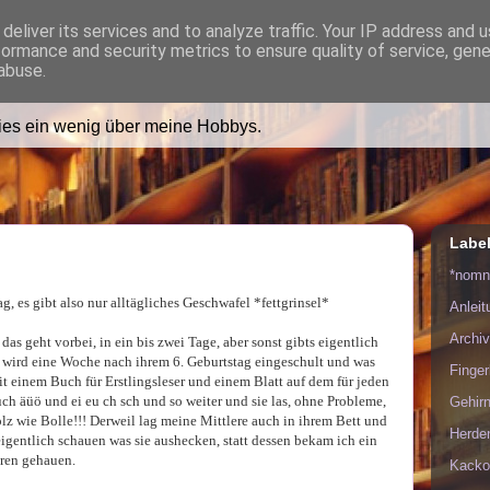
deliver its services and to analyze traffic. Your IP address and 
formance and security metrics to ensure quality of service, gen
ädt Dich in ihr Wohnzimmer e
abuse.
lies ein wenig über meine Hobbys.
Labe
*nom
g, es gibt also nur alltägliches Geschwafel *fettgrinsel*
Anlei
Archiv
s geht vorbei, in ein bis zwei Tage, aber sonst gibts eigentlich
 wird eine Woche nach ihrem 6. Geburtstag eingeschult und was
Finge
it einem Buch für Erstlingsleser und einem Blatt auf dem für jeden
ch äüö und ei eu ch sch und so weiter und sie las, ohne Probleme,
Gehirn
stolz wie Bolle!!! Derweil lag meine Mittlere auch in ihrem Bett und
Herde
 eigentlich schauen was sie aushecken, statt dessen bekam ich ein
ren gehauen.
Kacko