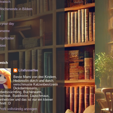
tratsch
Wochenende in Bildern
r
h your day
omente
geflüster
biet
 mich
Lilafusselfee
Beste Mami von drei Kindern,
Hedonistin durch und durch,
verschmuste Katzenbesitzerin
Dickdarmloserin,
rbeitssüchtling, Bücherwurm,
nsfreak, Buddhistin, Lauschmaus,
heitstier und das ist nur ein kleiner
nitt :D
rofil vollständig anzeigen