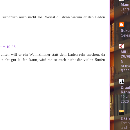
Mami
Jahre
- Juli
a sicherlich auch nicht los. Weisst du denn warum er den Laden
Seku
Geles
1 um 10:35
MILL
 unten will er ein Wohnzimmer statt dem Laden rein machen, da
ZWE
 nicht gut laufen kann, wird sie so auch nicht die vielen Stufen
N
ALtW
R???
Drau
Känn
12 von
2026
Das 
The co
and li