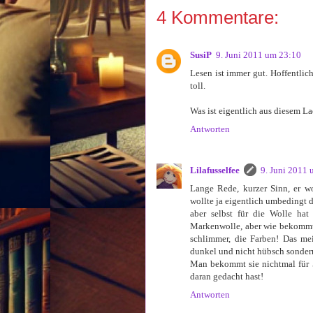
4 Kommentare:
SusiP
9. Juni 2011 um 23:10
Lesen ist immer gut. Hoffentlich
toll.
Was ist eigentlich aus diesem L
Antworten
Lilafusselfee
9. Juni 2011
Lange Rede, kurzer Sinn, er wo
wollte ja eigentlich umbedingt d
aber selbst für die Wolle hat
Markenwolle, aber wie bekommt 
schlimmer, die Farben! Das mei
dunkel und nicht hübsch sonder
Man bekommt sie nichtmal für 50
daran gedacht hast!
Antworten