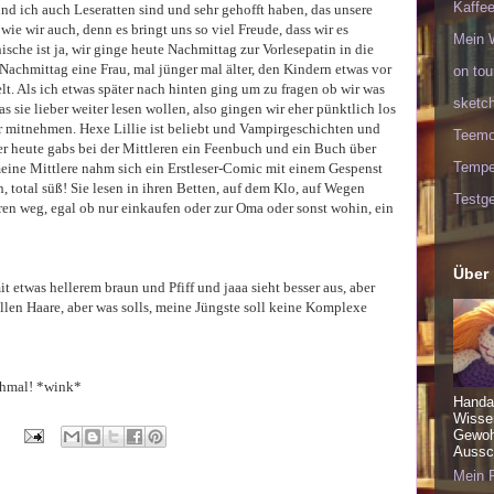
Kaffee
d ich auch Leseratten sind und sehr gehofft haben, das unsere
e wir auch, denn es bringt uns so viel Freude, dass wir es
Mein 
sche ist ja, wir ginge heute Nachmittag zur Vorlesepatin in die
Nachmittag eine Frau, mal jünger mal älter, den Kindern etwas vor
on tou
t. Als ich etwas später nach hinten ging um zu fragen ob wir was
sketc
as sie lieber weiter lesen wollen, also gingen wir eher pünktlich los
r mitnehmen. Hexe Lillie ist beliebt und Vampirgeschichten und
Teem
r heute gabs bei der Mittleren ein Feenbuch und ein Buch über
Tempel
eine Mittlere nahm sich ein Erstleser-Comic mit einem Gespenst
 total süß! Sie lesen in ihren Betten, auf dem Klo, auf Wegen
Testge
en weg, egal ob nur einkaufen oder zur Oma oder sonst wohin, ein
Über
 etwas hellerem braun und Pfiff und jaaa sieht besser aus, aber
len Haare, aber was solls, meine Jüngste soll keine Komplexe
chmal! *wink*
Handa
Wisse
Gewohn
Aussch
Mein P