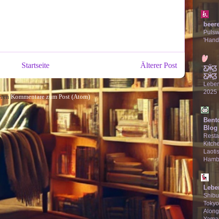
beer
Puls
'Hand
Startseite
Älterer Post
Ƹ̵̡Ӝ̵̨
Ƹ̵̡Ӝ̵̨̄Ʒ
Lebe
2025
eren
Kommentare zum Post (Atom)
Bent
Blog
Resta
Kitche
Laotis
Hamb
Lebe
Shibu
Tokyo
Along