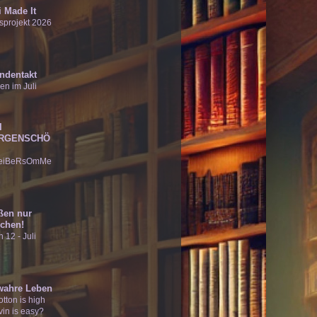
 Made It
sprojekt 2026
ndentakt
en im Juli
I
RGENSCHÖ
eiBeRsOmMe
ßen nur
chen!
 12 - Juli
wahre Leben
tton is high
vin is easy?