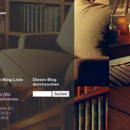
wer
 Blog-Liste
Dieses Blog
durchsuchen
!n {Die
elmonster
ht für 10 |
.2021 •
.2021