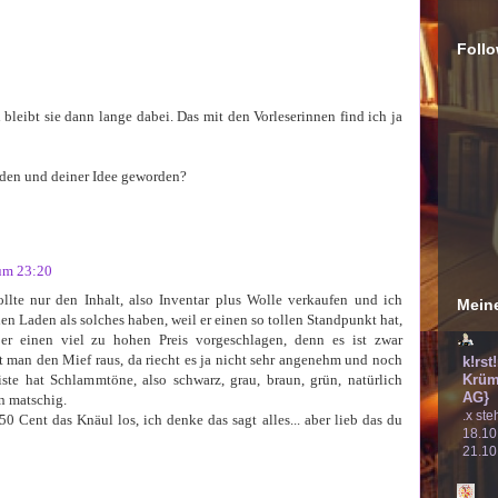
Follo
 bleibt sie dann lange dabei. Das mit den Vorleserinnen find ich ja
aden und deiner Idee geworden?
 um 23:20
llte nur den Inhalt, also Inventar plus Wolle verkaufen und ich
Meine
en Laden als solches haben, weil er einen so tollen Standpunkt hat,
 er einen viel zu hohen Preis vorgeschlagen, denn es ist zwar
man den Mief raus, da riecht es ja nicht sehr angenehm und noch
k!rst
Krüm
ste hat Schlammtöne, also schwarz, grau, braun, grün, natürlich
AG}
n matschig.
.x ste
 Cent das Knäul los, ich denke das sagt alles... aber lieb das du
18.10
21.10