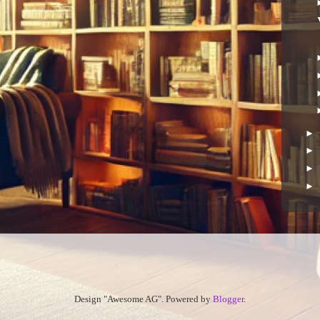
►
►
►
►
Design "Awesome AG". Powered by
Blogger
.