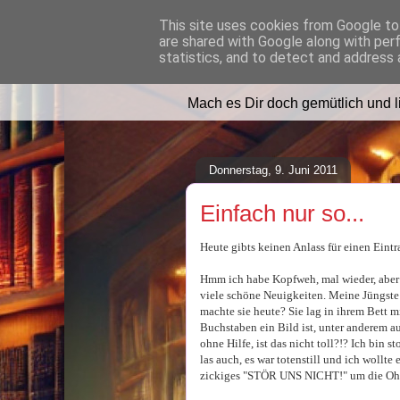
This site uses cookies from Google to 
are shared with Google along with per
Lilafusselfee l
statistics, and to detect and address 
Mach es Dir doch gemütlich und 
Donnerstag, 9. Juni 2011
Einfach nur so...
Heute gibts keinen Anlass für einen Eintra
Hmm ich habe Kopfweh, mal wieder, aber da
viele schöne Neuigkeiten. Meine Jüngste
machte sie heute? Sie lag in ihrem Bett m
Buchstaben ein Bild ist, unter anderem au
ohne Hilfe, ist das nicht toll?!? Ich bin 
las auch, es war totenstill und ich wollte
zickiges "STÖR UNS NICHT!" um die Oh