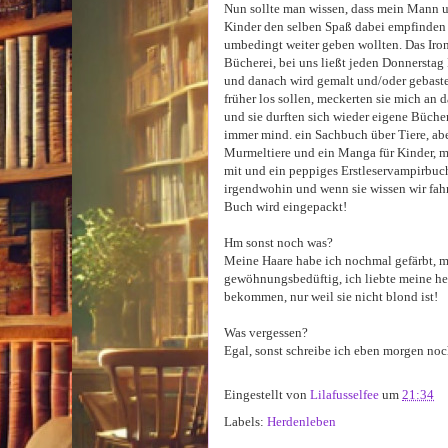
Nun sollte man wissen, dass mein Mann un
Kinder den selben Spaß dabei empfinden wi
umbedingt weiter geben wollten. Das Ironi
Bücherei, bei uns ließt jeden Donnerstag 
und danach wird gemalt und/oder gebastel
früher los sollen, meckerten sie mich an d
und sie durften sich wieder eigene Büche
immer mind. ein Sachbuch über Tiere, abe
Murmeltiere und ein Manga für Kinder, m
mit und ein peppiges Erstleservampirbuch,
irgendwohin und wenn sie wissen wir fahr
Buch wird eingepackt!
Hm sonst noch was?
Meine Haare habe ich nochmal gefärbt, mit
gewöhnungsbedüftig, ich liebte meine hel
bekommen, nur weil sie nicht blond ist!
Was vergessen?
Egal, sonst schreibe ich eben morgen no
Eingestellt von
Lilafusselfee
um
21:34
Labels:
Herdenleben