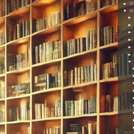
►
20
▼
20
►
►
►
►
►
►
▼