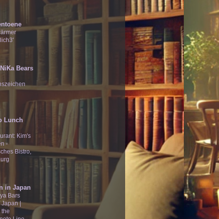
entoene
wärmer
lich3'
̄Ʒ NiKa Bears
nszeichen
o Lunch
urant: Kim's
n -
ches Bistro,
urg
n in Japan
ya Bars
 Japan |
 the