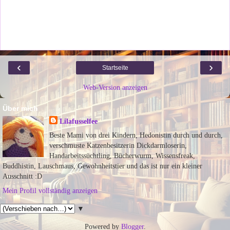
‹
›
Startseite
Web-Version anzeigen
Über mich
Lilafusselfee
Beste Mami von drei Kindern, Hedonistin durch und durch,
verschmuste Katzenbesitzerin Dickdarmloserin,
Handarbeitssüchtling, Bücherwurm, Wissensfreak,
Buddhistin, Lauschmaus, Gewohnheitstier und das ist nur ein kleiner
Ausschnitt :D
Mein Profil vollständig anzeigen
▼
Powered by
Blogger
.