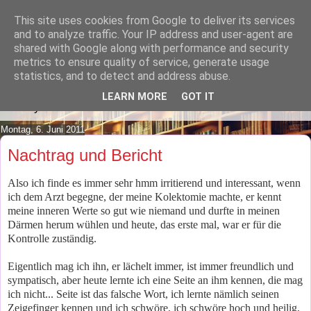
This site uses cookies from Google to deliver its services
Lilafusselfee lädt Dich in ihr
and to analyze traffic. Your IP address and user-agent are
shared with Google along with performance and security
Wohnzimmer ein.
metrics to ensure quality of service, generate usage
statistics, and to detect and address abuse.
Mach es Dir doch gemütlich und lies ein wenig über meine
LEARN MORE
GOT IT
Hobbys.
Montag, 6. Juni 2011
Nachtrag und Bericht
Also ich finde es immer sehr hmm irritierend und interessant, wenn
ich dem Arzt begegne, der meine Kolektomie machte, er kennt
meine inneren Werte so gut wie niemand und durfte in meinen
Därmen herum wühlen und heute, das erste mal, war er für die
Kontrolle zuständig.
Eigentlich mag ich ihn, er lächelt immer, ist immer freundlich und
sympatisch, aber heute lernte ich eine Seite an ihm kennen, die mag
ich nicht... Seite ist das falsche Wort, ich lernte nämlich seinen
Zeigefinger kennen und ich schwöre, ich schwöre hoch und heilig,