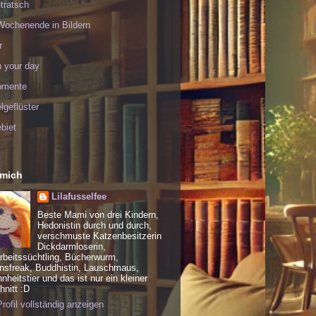
tratsch
Wochenende in Bildern
r
h your day
omente
geflüster
biet
 mich
Lilafusselfee
Beste Mami von drei Kindern,
Hedonistin durch und durch,
verschmuste Katzenbesitzerin
Dickdarmloserin,
rbeitssüchtling, Bücherwurm,
nsfreak, Buddhistin, Lauschmaus,
heitstier und das ist nur ein kleiner
nitt :D
rofil vollständig anzeigen