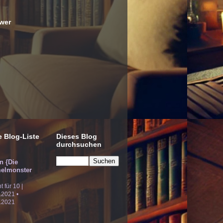
wer
 Blog-Liste
Dieses Blog
durchsuchen
!n {Die
elmonster
ht für 10 |
.2021 •
.2021