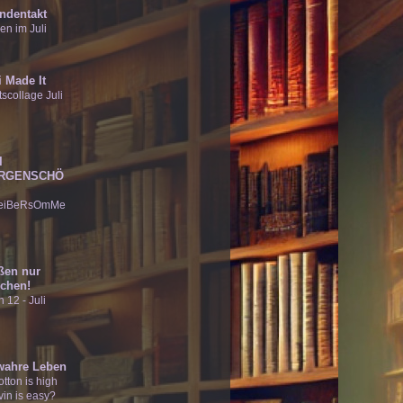
ndentakt
en im Juli
 Made It
scollage Juli
I
RGENSCHÖ
eiBeRsOmMe
ßen nur
chen!
 12 - Juli
wahre Leben
tton is high
vin is easy?