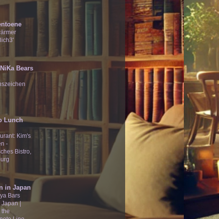
entoene
wärmer
lich3'
̄Ʒ NiKa Bears
nszeichen
o Lunch
urant: Kim's
n -
ches Bistro,
urg
n in Japan
ya Bars
 Japan |
 the