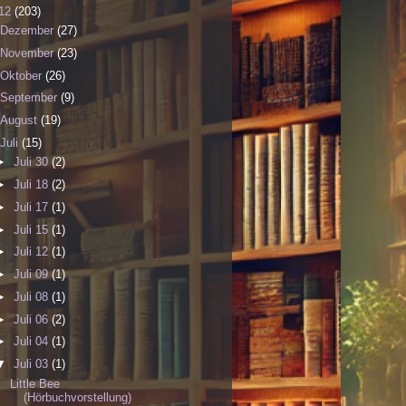
12
(203)
Dezember
(27)
November
(23)
Oktober
(26)
September
(9)
August
(19)
Juli
(15)
►
Juli 30
(2)
►
Juli 18
(2)
►
Juli 17
(1)
►
Juli 15
(1)
►
Juli 12
(1)
►
Juli 09
(1)
►
Juli 08
(1)
►
Juli 06
(2)
►
Juli 04
(1)
▼
Juli 03
(1)
Little Bee
(Hörbuchvorstellung)