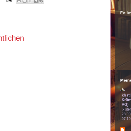
Follo
:
tlichen
Meine
k!rst
Krüm
AG}
.x ste
28.09
07.10