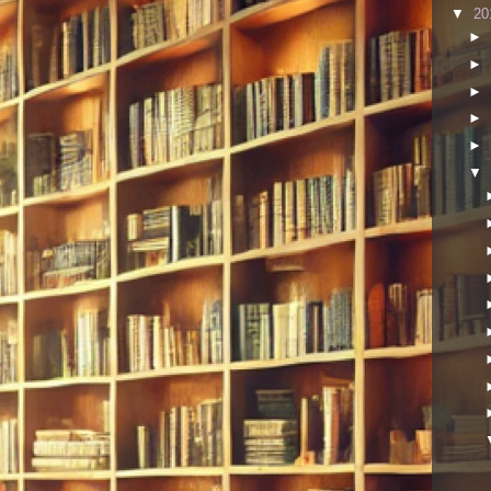
▼
20
►
►
►
►
►
▼