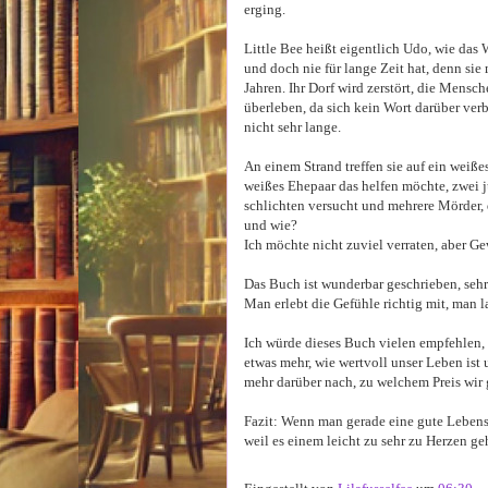
erging.
Little Bee heißt eigentlich Udo, wie das W
und doch nie für lange Zeit hat, denn sie 
Jahren. Ihr Dorf wird zerstört, die Mens
überleben, da sich kein Wort darüber verb
nicht sehr lange.
An einem Strand treffen sie auf ein weiße
weißes Ehepaar das helfen möchte, zwei j
schlichten versucht und mehrere Mörder, 
und wie?
Ich möchte nicht zuviel verraten, aber Gew
Das Buch ist wunderbar geschrieben, sehr
Man erlebt die Gefühle richtig mit, man la
Ich würde dieses Buch vielen empfehlen, 
etwas mehr, wie wertvoll unser Leben ist
mehr darüber nach, zu welchem Preis wir
Fazit: Wenn man gerade eine gute Lebens
weil es einem leicht zu sehr zu Herzen ge