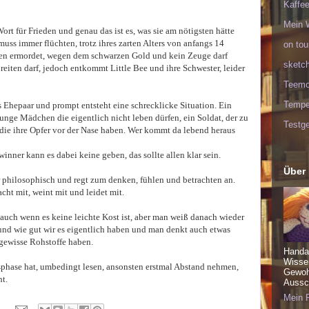
Kaffee
Mein 
ort für Frieden und genau das ist es, was sie am nötigsten hätte
muss immer flüchten, trotz ihres zarten Alters von anfangs 14
on tou
chen ermordet, wegen dem schwarzen Gold und kein Zeuge darf
sketc
reiten darf, jedoch entkommt Little Bee und ihre Schwester, leider
Teem
Tempel
s Ehepaar und prompt entsteht eine schrecklicke Situation. Ein
unge Mädchen die eigentlich nicht leben dürfen, ein Soldat, der zu
Testge
die ihre Opfer vor der Nase haben. Wer kommt da lebend heraus
inner kann es dabei keine geben, das sollte allen klar sein.
Über
 philosophisch und regt zum denken, fühlen und betrachten an.
cht mit, weint mit und leidet mit.
auch wenn es keine leichte Kost ist, aber man weiß danach wieder
 und wie gut wir es eigentlich haben und man denkt auch etwas
 gewisse Rohstoffe haben.
Handa
Wisse
phase hat, umbedingt lesen, ansonsten erstmal Abstand nehmen,
Gewohn
ht.
Aussch
Mein P