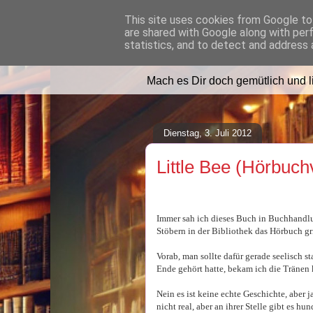
This site uses cookies from Google to 
are shared with Google along with per
Lilafusselfee l
statistics, and to detect and address 
Mach es Dir doch gemütlich und 
Dienstag, 3. Juli 2012
Little Bee (Hörbuch
Immer sah ich dieses Buch in Buchhandlu
Stöbern in der Bibliothek das Hörbuch gri
Vorab, man sollte dafür gerade seelisch st
Ende gehört hatte, bekam ich die Tränen 
Nein es ist keine echte Geschichte, aber ja,
nicht real, aber an ihrer Stelle gibt es h