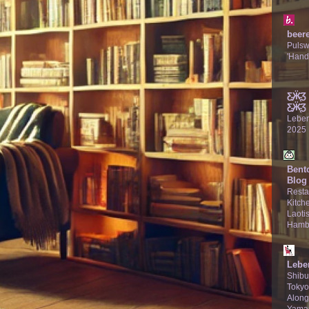
beer
Puls
'Hand
Ƹ̵̡Ӝ̵̨
Ƹ̵̡Ӝ̵̨̄Ʒ
Lebe
2025
Bent
Blog
Resta
Kitche
Laotis
Hamb
Lebe
Shibu
Tokyo
Along