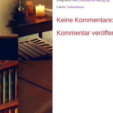
Eingestellt von
Lilafusselfee
um
06:30
Labels:
Gehirnfutter
Keine Kommentare
Kommentar veröffen