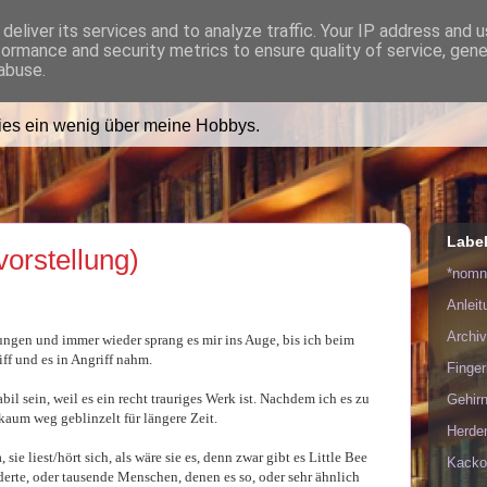
deliver its services and to analyze traffic. Your IP address and 
formance and security metrics to ensure quality of service, gen
ädt Dich in ihr Wohnzimmer e
abuse.
lies ein wenig über meine Hobbys.
Labe
vorstellung)
*nom
Anlei
Archiv
ngen und immer wieder sprang es mir ins Auge, bis ich beim
ff und es in Angriff nahm.
Finge
abil sein, weil es ein recht trauriges Werk ist. Nachdem ich es zu
Gehirn
kaum weg geblinzelt für längere Zeit.
Herde
 sie liest/hört sich, als wäre sie es, denn zwar gibt es Little Bee
Kacko
underte, oder tausende Menschen, denen es so, oder sehr ähnlich