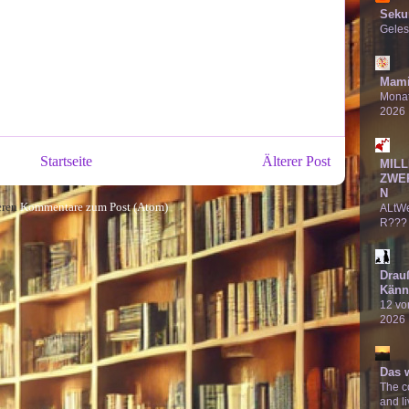
Seku
Geles
Mami
Monat
2026
Startseite
Älterer Post
MILL
ZWE
N
eren
Kommentare zum Post (Atom)
ALtW
R???
Drau
Känn
12 von
2026
Das 
The co
and li