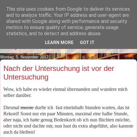
This site uses cookies from Google to deliver its services
Lilafusselfee lädt Dich in ihr
and to analyze traffic. Your IP address and user-agent are
shared with Google along with performance and security
Wohnzimmer ein.
metrics to ensure quality of service, generate usage
statistics, and to detect and address abuse.
Mach es Dir doch gemütlich und lies ein wenig über meine
LEARN MORE
GOT IT
Hobbys.
Montag, 5. November 2012
Nach der Untersuchung ist vor der
Untersuchung
Wow, ich habe es wieder einmal überstanden und wundere mich
selber darüber.
Diesmal
musste
durfte ich fast eineinhalb Stunden warten, das ist
Rekord! Sonst nur ein paar Minuten, maximal eine halbe Stunde,
aber naja, ich hatte genug Bedenkzeit ob ich nun flüchten möchte,
oder nicht und dachte mir, nun hast du extra abgeführt, also kannste
auch da bleiben!