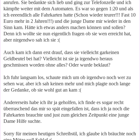
anrufen. Sie bedankte sich lieb und ging zur Telefonzelle und ich
kämpfte weiter mit dem Automaten. Es war so gegen 1:20 und als
ich eeeendlich alle Fahrkarten hatte (Schon wieder teurer!!! Fast 10
Euro mehr in 2 Jahren!!!) und die junge Dame mir wieder in den
Sinn kam. Hätte ich etwas anders machen können und sollen?
Denn ich wollte sie nun eigentlich fragen ob sie wen erreicht hat,
aber nirgendwo sah ich sie :(
Auch kam ich dann erst drauf, dass sie vielleicht garkeinen
Geldbeutel bei hat? Vielleicht ist sie ja irgendwo heraus
geschmissen worden ohne alles? Oder wurde beklaut?
Ich fuhr langsam los, schaute mich um ob irgendwo noch wer zu
sehen war, aber ich sah keinen mehr und mich plagte noch lange
der Gedanke, ob sie wohl gut an kam :(
Andererseits habe ich ihr ja geholfen, ich finde es sogar recht
überraschend das mir so spät eingefallen ist, dass ich ja noch die
Fahrkarten brauchte und just zum gleichen Zeitpunkt eine junge
Dame Hilfe suchte.
Sorry für meinen heutigen Schreibstil, ich glaube ich bräuchte noch
eine Mütze voll Schlaf :(