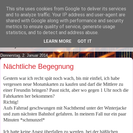
This site uses cookies from Google to deliver its services
Lilafusselfee lädt Dich in ihr
and to analyze traffic. Your IP address and user-agent are
shared with Google along with performance and security
Wohnzimmer ein.
metrics to ensure quality of service, generate usage
statistics, and to detect and address abuse.
Mach es Dir doch gemütlich und lies ein wenig über meine
LEARN MORE
GOT IT
Hobbys.
Donnerstag, 2. Januar 2014
Nächtliche Begegnung
Gestern war ich recht spät noch wach, bis mir einfiel, ich habe
vergessen neue Monatskarten zu kaufen und darf die Mittlere zu
einer Freundin bringen? Passt nicht, aber wo gegen 1 Uhr noch die
Fahrkarten her bekommen?
Richtig!
Aufs Fahrrad geschwungen mit Nachthemd unter der Winterjacke
und zum nächsten Bahnhof gefahren. In meinem Fall nur ein paar
Minuten *schmunzel*
Ich hatte keine Angst überfallen zu werden, bei der häßlichen