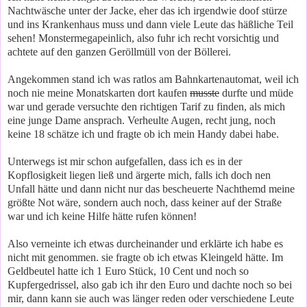
Nachtwäsche unter der Jacke, eher das ich irgendwie doof stürze
und ins Krankenhaus muss und dann viele Leute das häßliche Teil
sehen! Monstermegapeinlich, also fuhr ich recht vorsichtig und
achtete auf den ganzen Geröllmüll von der Böllerei.
Angekommen stand ich was ratlos am Bahnkartenautomat, weil ich
noch nie meine Monatskarten dort kaufen
musste
durfte und müde
war und gerade versuchte den richtigen Tarif zu finden, als mich
eine junge Dame ansprach. Verheulte Augen, recht jung, noch
keine 18 schätze ich und fragte ob ich mein Handy dabei habe.
Unterwegs ist mir schon aufgefallen, dass ich es in der
Kopflosigkeit liegen ließ und ärgerte mich, falls ich doch nen
Unfall hätte und dann nicht nur das bescheuerte Nachthemd meine
größte Not wäre, sondern auch noch, dass keiner auf der Straße
war und ich keine Hilfe hätte rufen können!
Also verneinte ich etwas durcheinander und erklärte ich habe es
nicht mit genommen. sie fragte ob ich etwas Kleingeld hätte. Im
Geldbeutel hatte ich 1 Euro Stück, 10 Cent und noch so
Kupfergedrissel, also gab ich ihr den Euro und dachte noch so bei
mir, dann kann sie auch was länger reden oder verschiedene Leute