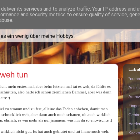
deliver its services and to analyze traffic. Your IP address and 
formance and security metrics to ensure quality of service, gen
ädt Dich in ihr Wohnzimmer e
abuse.
lies ein wenig über meine Hobbys.
Labe
 weh tun
*nom
t mein erstes mal, aber beim letzten mal tat es weh, da fühlte es
Anlei
geschnitten, also hatte ich schon ziemlichen Bammel, aber was dann
Archiv
atte :(
Finge
iel zu stramm und zu fest, alleine das Faden anheben, damit man
n schrecklich weh, aber dann auch noch schauen, ob auch wirklich
Gehirn
n, ehrlich, es war mehr als nur jammern, was mir da so entwischte :(
Herde
 wirklich nicht gut. Es hat auch geblutet und tut immernoch weh.
Kacko