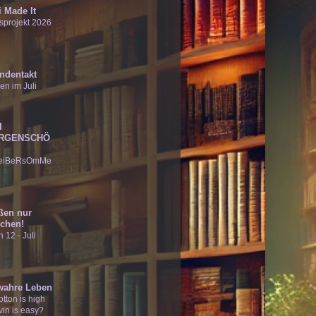
 Made It
sprojekt 2026
ndentakt
en im Juli
I
RGENSCHÖ
eiBeRsOmMe
ßen nur
chen!
 12 - Juli
wahre Leben
tton is high
vin is easy?