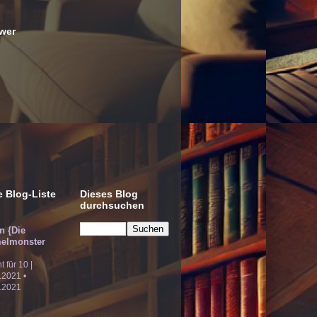
wer
 Blog-Liste
Dieses Blog
durchsuchen
!n {Die
elmonster
ht für 10 |
.2021 •
.2021