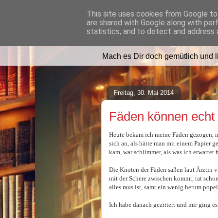
This site uses cookies from Google to 
are shared with Google along with per
Lilafusselfee l
statistics, and to detect and address 
Mach es Dir doch gemütlich und 
Freitag, 30. Mai 2014
Fäden können echt
Heute bekam ich meine Fäden gezogen, nich
sich an, als hätte man mit einem Papier 
kam, war schlimmer, als was ich erwartet h
Die Knoten der Fäden saßen laut Ärztin v
mit der Schere zwischen kommt, tat scho
alles raus ist, samt ein wenig herum popel
Ich habe danach gezittert und mir ging es