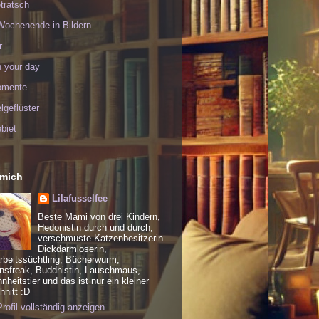
tratsch
Wochenende in Bildern
r
h your day
omente
geflüster
biet
 mich
Lilafusselfee
Beste Mami von drei Kindern,
Hedonistin durch und durch,
verschmuste Katzenbesitzerin
Dickdarmloserin,
rbeitssüchtling, Bücherwurm,
nsfreak, Buddhistin, Lauschmaus,
heitstier und das ist nur ein kleiner
nitt :D
rofil vollständig anzeigen