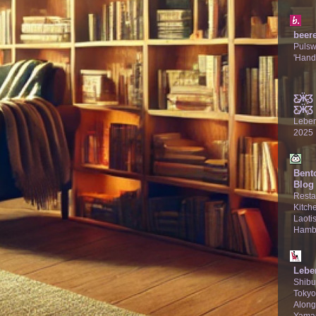
beer
Puls
'Hand
Ƹ̵̡Ӝ̵̨
Ƹ̵̡Ӝ̵̨̄Ʒ
Lebe
2025
Bent
Blog
Resta
Kitche
Laotis
Hamb
Lebe
Shibu
Tokyo
Along