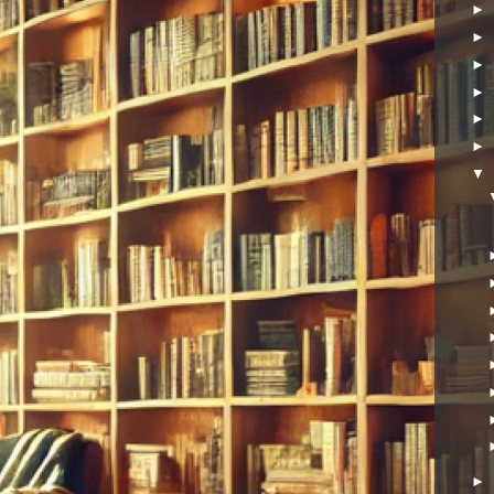
►
►
►
►
►
►
▼
►