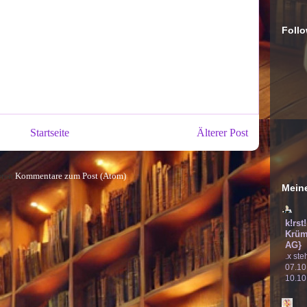
Follo
Startseite
Älterer Post
eren
Kommentare zum Post (Atom)
Meine
k!rst
Krüm
AG}
.x ste
07.10
10.10