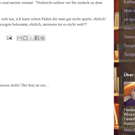
Kaffee
n und meinte einmal: "Vielleicht sollten wir Sie einfach zu dem
Mein 
weh tun, ich hatte schon Fäden die man gar nicht spürte, ehrlich!
on tou
zogen bekommt, ehrlich, meistens tut es nicht weh!!!
sketc
Teem
Tempel
Testge
Über
oooo dolle! Der Arzt ist ein....
Handa
Wisse
Gewohn
Aussch
Mein P