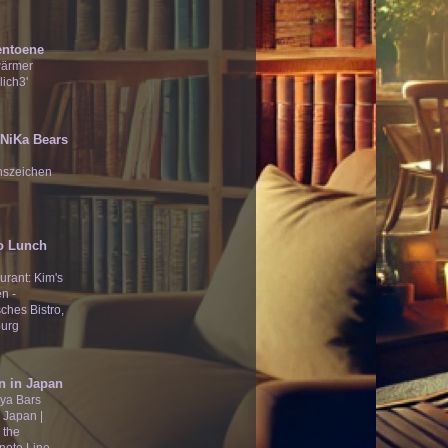
entoene
wärmer
lich3'
̄Ʒ NiKa Bears
nszeichen
o Lunch
urant: Kim's
n -
ches Bistro,
urg
n in Japan
ya Bars
 Japan |
 the