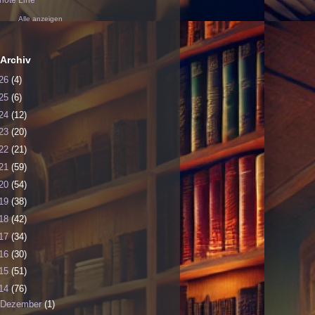
ote Line
Alle anzeigen
Archiv
26
(4)
25
(6)
24
(12)
23
(20)
22
(21)
21
(59)
20
(54)
19
(38)
18
(42)
17
(34)
16
(30)
15
(51)
14
(76)
Dezember
(1)