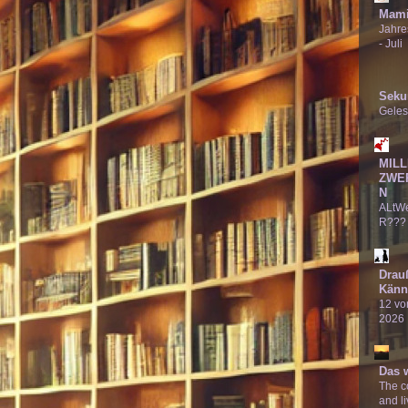
Mami
Jahre
- Juli
Seku
Geles
MILL
ZWE
N
ALtW
R???
Drau
Känn
12 von
2026
Das 
The co
and li