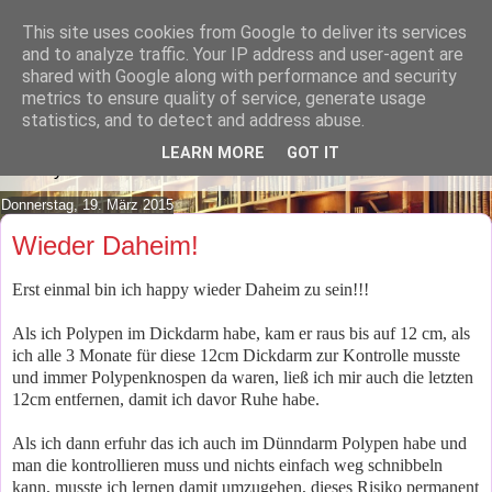
This site uses cookies from Google to deliver its services
Lilafusselfee lädt Dich in ihr
and to analyze traffic. Your IP address and user-agent are
shared with Google along with performance and security
Wohnzimmer ein.
metrics to ensure quality of service, generate usage
statistics, and to detect and address abuse.
Mach es Dir doch gemütlich und lies ein wenig über meine
LEARN MORE
GOT IT
Hobbys.
Donnerstag, 19. März 2015
Wieder Daheim!
Erst einmal bin ich happy wieder Daheim zu sein!!!
Als ich Polypen im Dickdarm habe, kam er raus bis auf 12 cm, als
ich alle 3 Monate für diese 12cm Dickdarm zur Kontrolle musste
und immer Polypenknospen da waren, ließ ich mir auch die letzten
12cm entfernen, damit ich davor Ruhe habe.
Als ich dann erfuhr das ich auch im Dünndarm Polypen habe und
man die kontrollieren muss und nichts einfach weg schnibbeln
kann, musste ich lernen damit umzugehen, dieses Risiko permanent