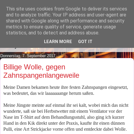
This site uses cookies from Google to deliver its services
Lilafusselfee lädt Dich in ihr
and to analyze traffic. Your IP address and user-agent are
shared with Google along with performance and security
Wohnzimmer ein.
metrics to ensure quality of service, generate usage
statistics, and to detect and address abuse.
Mach es Dir doch gemütlich und lies ein wenig über meine
LEARN MORE
GOT IT
Hobbys.
Donnerstag, 7. September 2017
Billige Wolle, gegen
Zahnspangenlangeweile
Meine Damen bekamen heute ihre festen Zahnspangen eingesetzt,
was bedeutet, das wir laaaaaaange herum saßen.
Meine Jüngste meinte auf einmal ihr sei kalt, wobei mich das nicht
wunderte, saß sie bei Herbstwetter mit einem Ventilator vor der
Nase im T-Shirt auf dem Behandlungsstuhl, also ging ich kurzer
Hand in den Kik direkt unter der Praxis, kaufte ihr einen dünnen
Pulli, eine Art Strickjacke vorne offen und entdeckte dabei Wolle.