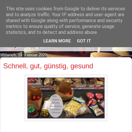
This site uses cookies from Google to deliver its services
Lilafusselfee lädt Dich in ihr
and to analyze traffic. Your IP address and user-agent are
shared with Google along with performance and security
Wohnzimmer ein.
metrics to ensure quality of service, generate usage
statistics, and to detect and address abuse.
Mach es Dir doch gemütlich und lies ein wenig über meine
LEARN MORE
GOT IT
Hobbys.
Mittwoch, 19. Februar 2020
Schnell, gut, günstig, gesund