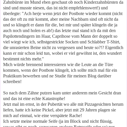
Zahnbürste im Mund eben geschaut ob noch Kinderzahnbürsten da
sind und musste niesen, das ist nicht empfehlenswert!) und
überlegte: "Ach herje wenn jetzt der Postbote wieder kommt (nicht
das der oft zu mir kommt, aber meine Nachbarn sind oft nicht da
und so klingelt er dann für die, bei mir und später klingeln die ja
auch noch und holen es ab!) das letzte mal stand ich da mit den
Papilottendingern im Haar, Caprihose vom Mann der doppelt so
viel wiegt wie ich, selbstgestrickte Socken und Schlabber T-Shirt,
die unrasierten Beine nicht zu vergessen und heute so?!? Eigentlich
kann er mir schon leid tun, wobei er viel gewöhnt ist, den wundert
bestimmt nichts mehr."
Mich würde brennend interessieren wie die Leute an die Türe
kommen, wenn der Postbote klingelt, ich sollte mich mal für ein
Praktikum bewerben und ne Studie für meinen Blog darüber
schreiben!
So nach dem Zähne putzen kam unter anderem mein Gesicht dran
und das ist eine echte Katastrophe!
Jetzt mal im ernst, in der Pubertät wo alle mit Pizzagesichten herum
liefen, hatte ich keine Pickel, aber jetzt mit 29 Jahren plagen sie
mich auf einmal, wie eine verspätete Rache!
Ich setzte meine normale Seife (ja im Block und nicht flüssig,
sowas gibt es noch, sozusagen analoge Retroseife oder so) nur