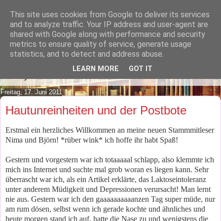
This site uses cookies from Google to deliver its services
Lilafusselfee lädt Dich in ihr
and to analyze traffic. Your IP address and user-agent are
shared with Google along with performance and security
Wohnzimmer ein.
metrics to ensure quality of service, generate usage
statistics, and to detect and address abuse.
Mach es Dir doch gemütlich und lies ein wenig über meine
LEARN MORE
GOT IT
Hobbys.
Freitag, 17. Juni 2011
Hautunreinheiten und der Postbote
Erstmal ein herzliches Willkommen an meine neuen Stammmitleser
Nima und Björn! *rüber wink* ich hoffe ihr habt Spaß!
Gestern und vorgestern war ich totaaaaal schlapp, also klemmte ich
mich ins Internet und suchte mal grob woran es liegen kann. Sehr
überrascht war ich, als ein Artikel erklärte, das Laktoseintoleranz
unter anderem Müdigkeit und Depressionen verursacht! Man lernt
nie aus. Gestern war ich den gaaaaaaaaaanzen Tag super müde, nur
am rum dösen, selbst wenn ich gerade kochte und ähnliches und
heute morgen stand ich auf, hatte die Nase zu und wenigstens die