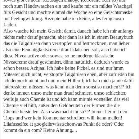
noch zum Händewaschen ein und kaufte mir ein mildes Waschgel
fürs Gesicht und machte einmal die Woche so eine Geischtsmaske
mit Peelingwirkung. Rezepte habe ich keine, alles fertig ausm
Laden.
Also wasche ich mein Gesicht damit, danach habe ich mir anfangs
nichts mehr drauf gemacht, aber dann las ich in einem Beautybuch
das die Talgdrüsen dann verstopfen und festtrocknen, man lieber
also eine Feuchtigkeitscreme drauf klatschen soll, also habe ich
diese Nivea active oder sowas, so ne moderne klassische
Niveacreme drauf geschmiert, dünn natürlich, dadurch wurde es
schon besser. Achjaa! Ich habe keine Pickel, es sind nur hmm
Mitesser auch nicht, verstopfte Talgdrüsen eben, aber zufrieden bin
ich dennoch nicht und nun mein Hilferuf, ich hab mich ja nie dafür
interessieren müssen, was kann man denn sonst so machen?!? Ich
denke immer, umso mehr man drauf schmiert, umso schlechter,
weils ja auch Chemie ist und ich kann mir nie vorstellen das viel
Chemie viel hilft, außer den Geldbeuteln der Firmen die die
Chemie herstellen. Also was macht ihr so?!? Immer her mit den
Tipps und wer kein Kommentar schreiben will, kann mailen!
Lilafusselfee ät googleihrwisstschonwas Punkt de oder? Oder
kommt da ein com? Keine Ahnung....