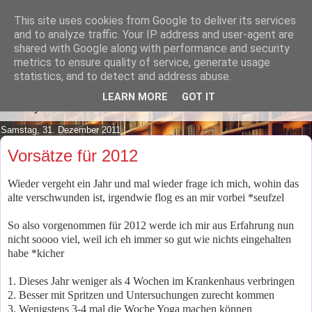
This site uses cookies from Google to deliver its services
Lilafusselfee lädt Dich in ihr
and to analyze traffic. Your IP address and user-agent are
shared with Google along with performance and security
Wohnzimmer ein.
metrics to ensure quality of service, generate usage
statistics, and to detect and address abuse.
Mach es Dir doch gemütlich und lies ein wenig über meine
LEARN MORE
GOT IT
Hobbys.
Samstag, 31. Dezember 2011
Vorsätze für 2012
Wieder vergeht ein Jahr und mal wieder frage ich mich, wohin das
alte verschwunden ist, irgendwie flog es an mir vorbei *seufzel
So also vorgenommen für 2012 werde ich mir aus Erfahrung nun
nicht soooo viel, weil ich eh immer so gut wie nichts eingehalten
habe *kicher
1. Dieses Jahr weniger als 4 Wochen im Krankenhaus verbringen
2. Besser mit Spritzen und Untersuchungen zurecht kommen
3. Wenigstens 3-4 mal die Woche Yoga machen können