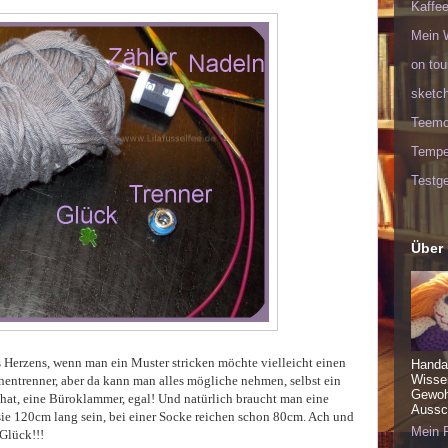
Kaffee
Mein 
on tou
sketc
Teem
Tempel
Testge
Über
 Herzens, wenn man ein Muster stricken möchte vielleicht einen
Handa
Wisse
hentrenner, aber da kann man alles mögliche nehmen, selbst ein
Gewohn
hat, eine Büroklammer, egal! Und natürlich braucht man eine
Aussch
sie 120cm lang sein, bei einer Socke reichen schon 80cm. Ach und
Mein P
Glück!!!