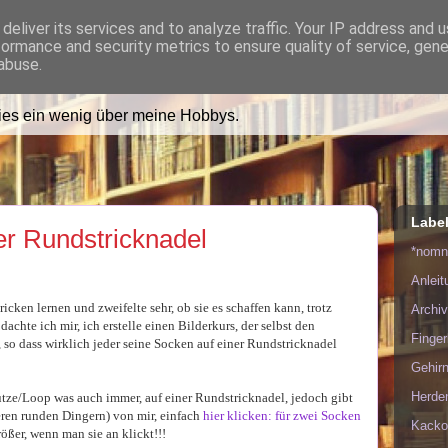
deliver its services and to analyze traffic. Your IP address and 
formance and security metrics to ensure quality of service, gen
ädt Dich in ihr Wohnzimmer e
abuse.
lies ein wenig über meine Hobbys.
Labe
er Rundstricknadel
*nom
Anlei
cken lernen und zweifelte sehr, ob sie es schaffen kann, trotz
Archiv
achte ich mir, ich erstelle einen Bilderkurs, der selbst den
Finge
t, so dass wirklich jeder seine Socken auf einer Rundstricknadel
Gehirn
Herde
tze/Loop was auch immer, auf einer Rundstricknadel, jedoch gibt
eren runden Dingern) von mir, einfach
hier klicken: für zwei Socken
Kacko
ößer, wenn man sie an klickt!!!