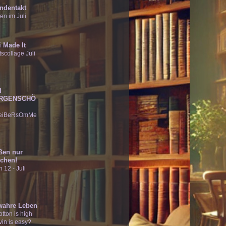
ndentakt
en im Juli
 Made It
scollage Juli
I
RGENSCHÖ
eiBeRsOmMe
ßen nur
chen!
 12 - Juli
wahre Leben
tton is high
vin is easy?