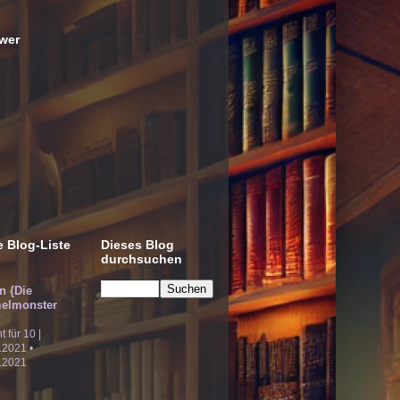
wer
 Blog-Liste
Dieses Blog
durchsuchen
!n {Die
elmonster
ht für 10 |
.2021 •
.2021