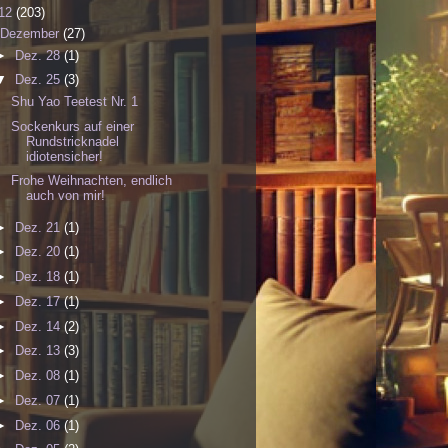
12
(203)
Dezember
(27)
►
Dez. 28
(1)
▼
Dez. 25
(3)
Shu Yao Teetest Nr. 1
Sockenkurs auf einer
Rundstricknadel
idiotensicher!
Frohe Weihnachten, endlich
auch von mir!
►
Dez. 21
(1)
►
Dez. 20
(1)
►
Dez. 18
(1)
►
Dez. 17
(1)
►
Dez. 14
(2)
►
Dez. 13
(3)
►
Dez. 08
(1)
►
Dez. 07
(1)
►
Dez. 06
(1)