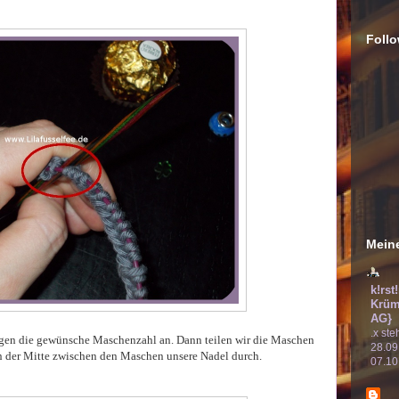
Follo
Meine
k!rst
Krüm
AG}
.x ste
gen die gewünsche Maschenzahl an. Dann teilen wir die Maschen
28.09
n der Mitte zwischen den Maschen unsere Nadel durch.
07.10