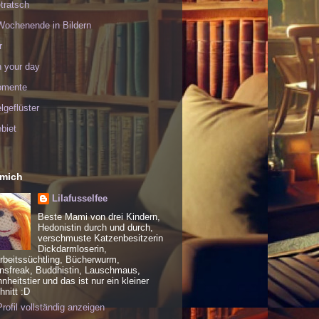
tratsch
Wochenende in Bildern
r
h your day
omente
geflüster
biet
 mich
Lilafusselfee
Beste Mami von drei Kindern,
Hedonistin durch und durch,
verschmuste Katzenbesitzerin
Dickdarmloserin,
rbeitssüchtling, Bücherwurm,
nsfreak, Buddhistin, Lauschmaus,
heitstier und das ist nur ein kleiner
nitt :D
rofil vollständig anzeigen