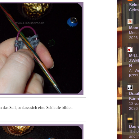
Seku
Geles
Mami
Monat
2026
MILL
ZWE
N
ALtW
R???
Drau
Känn
12 von
das Seil, so dass sich eine Schlaufe bildet.
2026
Das 
The co
and li