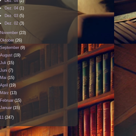
►
Dez. 05
(2)
►
Dez. 04
(1)
►
Dez. 03
(5)
►
Dez. 02
(3)
November
(23)
Oktober
(26)
September
(9)
August
(19)
Juli
(15)
Juni
(7)
Mai
(15)
April
(19)
März
(13)
Februar
(15)
Januar
(15)
11
(247)