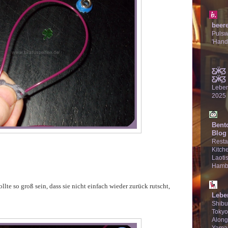
beer
Puls
'Hand
Ƹ̵̡Ӝ̵̨
Ƹ̵̡Ӝ̵̨̄Ʒ
Lebe
2025
Bent
Blog
Resta
Kitche
Laotis
Hamb
ollte so groß sein, dass sie nicht einfach wieder zurück rutscht,
Lebe
Shibu
Tokyo
Along