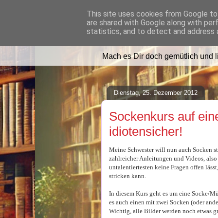
This site uses cookies from Google to 
are shared with Google along with per
Lilafusselfee l
statistics, and to detect and address 
Mach es Dir doch gemütlich und 
Dienstag, 25. Dezember 2012
Sockenkurs auf ein
idiotensicher!
Meine Schwester will nun auch Socken stri
zahlreicher Anleitungen und Videos, also d
untalentiertesten keine Fragen offen läss
stricken kann.
In diesem Kurs geht es um eine Socke/Mü
es auch einen mit zwei Socken (oder and
Wichtig, alle Bilder werden noch etwas gr