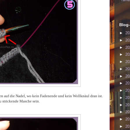
Yaman
Blog-
►
20
►
20
►
20
►
20
►
20
►
20
►
20
►
20
►
20
en auf die Nadel, wo kein Fadenende und kein Wollknäul dran ist.
►
20
zu strickende Masche sein.
►
20
►
20
►
20
►
20