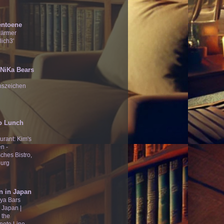
entoene
wärmer
lich3'
̄Ʒ NiKa Bears
nszeichen
o Lunch
urant: Kim's
n -
ches Bistro,
urg
n in Japan
ya Bars
 Japan |
 the