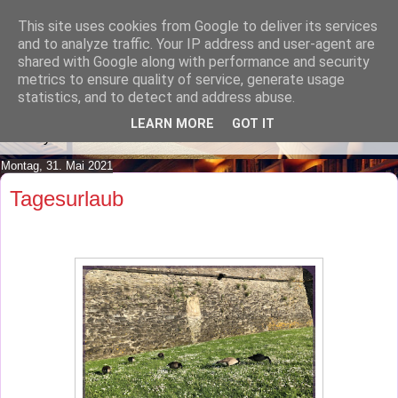
This site uses cookies from Google to deliver its services
Lilafusselfee lädt Dich in ihr
and to analyze traffic. Your IP address and user-agent are
shared with Google along with performance and security
Wohnzimmer ein.
metrics to ensure quality of service, generate usage
statistics, and to detect and address abuse.
Mach es Dir doch gemütlich und lies ein wenig über meine
LEARN MORE
GOT IT
Hobbys.
Montag, 31. Mai 2021
Tagesurlaub