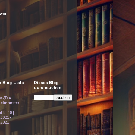
wer
 Blog-Liste
Dieses Blog
durchsuchen
!n {Die
elmonster
ht für 10 |
.2021 •
.2021