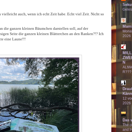
Seku
Geles
 vielleicht auch, wenn ich echt Zeit habe. Echt viel Zeit. Nicht so
Mami
n die ganzen kleinen Bäumchen darstellen soll, auf der
Monat
sigen Seite die ganzen kleinen Blätterchen an den Ranken?!? Ich
2026
tte eine Laune!!!
MILL
ZWE
N
ALtW
R???
Drau
Känn
12 von
2026
Das 
The co
and li