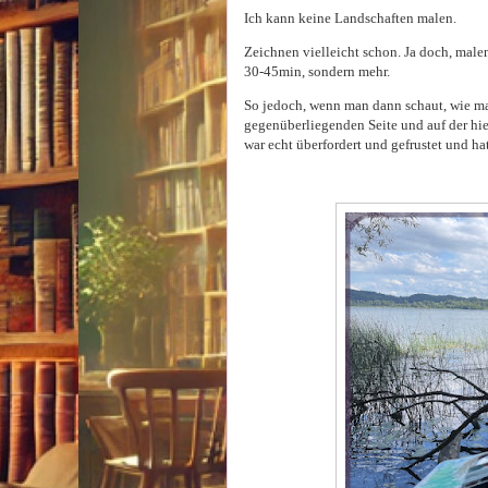
Ich kann keine Landschaften malen.
Zeichnen vielleicht schon. Ja doch, malen
30-45min, sondern mehr.
So jedoch, wenn man dann schaut, wie ma
gegenüberliegenden Seite und auf der hie
war echt überfordert und gefrustet und ha