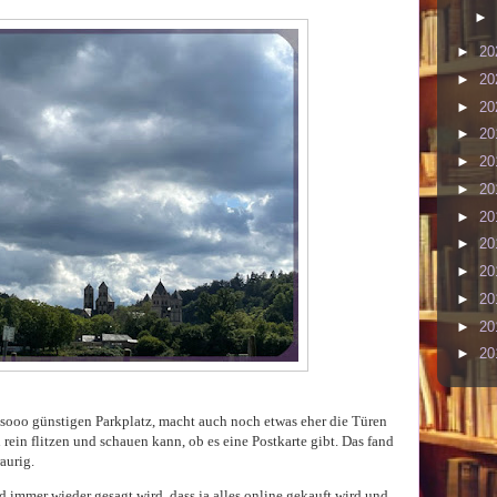
►
►
20
►
20
►
20
►
20
►
20
►
20
►
20
►
20
►
20
►
20
►
20
►
20
 sooo günstigen Parkplatz, macht auch noch etwas eher die Türen
rein flitzen und schauen kann, ob es eine Postkarte gibt. Das fand
raurig.
und immer wieder gesagt wird, dass ja alles online gekauft wird und