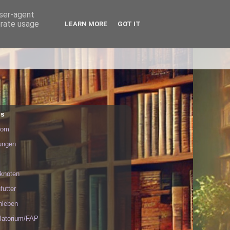
user-agent
erate usage
LEARN MORE
GOT IT
in.
ls
nom
tungen
rknoten
futter
nleben
latorium/FAP