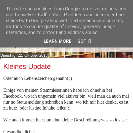
This site uses cookies from Google to deliver its services
Lilafusselfee lädt Dich in ihr
and to analyze traffic. Your IP address and user-agent are
shared with Google along with performance and security
Wohnzimmer ein.
metrics to ensure quality of service, generate usage
statistics, and to detect and address abuse.
Mach es Dir doch gemütlich und lies ein wenig über meine
LEARN MORE
GOT IT
Hobbys.
Dienstag, 22. Oktober 2013
Kleines Update
Oder auch Lebenszeichen genannt :)
Einige von meinen Stammleserinnen habe ich ohnehin bei
Facebook, wo ich ungemein viel aktiver bin, weil man da auch mal
nur ne Statusmeldung schreiben kann, wo ich mir hier denke, es ist
zu kurz, oder lustige Inhalte teilen :)
Wie auch immer, hier nun eine kleine Beschreibung was so los ist:
Gesundheitliches: