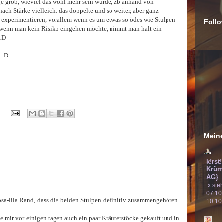
age grob, wieviel das wohl mehr sein würde, zb anhand von
nach Stärke vielleicht das doppelte und so weiter, aber ganz
experimentieren, vorallem wenn es um etwas so ödes wie Stulpen
Follo
 wenn man kein Risiko eingehen möchte, nimmt man halt ein
 :D
e :D
Meine
k!rst
Krüm
AG}
.x ste
07.10
sa-lila Rand, dass die beiden Stulpen definitiv zusammengehören.
10.10
e mir vor einigen tagen auch ein paar Kräuterstöcke gekauft und in