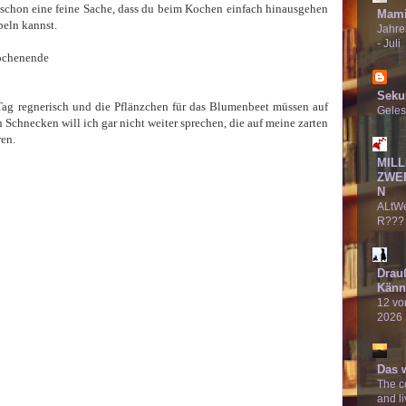
 schon eine feine Sache, dass du beim Kochen einfach hinausgehen
Mami
peln kannst.
Jahre
- Juli
ochenende
Seku
 Tag regnerisch und die Pflänzchen für das Blumenbeet müssen auf
Geles
 Schnecken will ich gar nicht weiter sprechen, die auf meine zarten
ren.
MILL
ZWE
N
ALtW
R???
Drau
Känn
12 von
2026
Das 
The co
and li