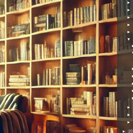
►
►
►
►
►
▼
►
►
►
►
20