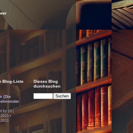
wer
 Blog-Liste
Dieses Blog
durchsuchen
!n {Die
elmonster
ht für 10 |
.2021 •
.2021