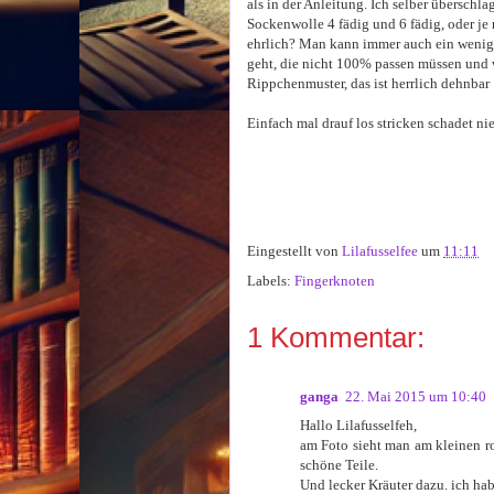
als in der Anleitung. Ich selber überschl
Sockenwolle 4 fädig und 6 fädig, oder je 
ehrlich? Man kann immer auch ein wenig 
geht, die nicht 100% passen müssen und
Rippchenmuster, das ist herrlich dehnbar
Einfach mal drauf los stricken schadet ni
Eingestellt von
Lilafusselfee
um
11:11
Labels:
Fingerknoten
1 Kommentar:
ganga
22. Mai 2015 um 10:40
Hallo Lilafusselfeh,
am Foto sieht man am kleinen ro
schöne Teile.
Und lecker Kräuter dazu. ich hab