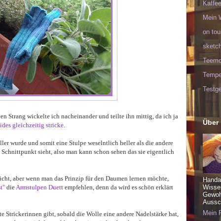
Kaffee
Mein 
on tou
sketc
Teem
Tempel
Testge
en Strang wickelte ich nacheinander und teilte ihn mittig, da ich ja
Über
des gleichzeitig stricke
.
ler wurde und somit eine Stulpe weselntlich heller als die andere
en Schnittpunkt sieht, also man kann schon sehen das sie eigentlich
nicht, aber wenn man das Prinzip für den Daumen lernen möchte,
Handa
t"
die
Armstulpen Duett
empfehlen, denn da wird es schön erklärt
Wisse
Gewohn
Aussch
Mein P
e Strickerinnen gibt, sobald die Wolle eine andere Nadelstärke hat,