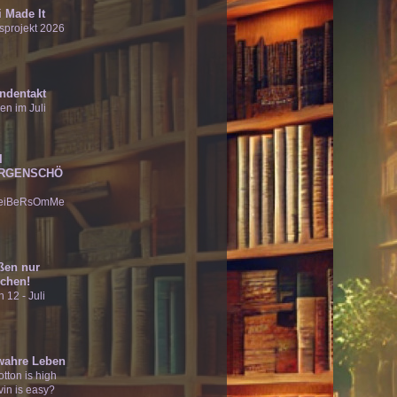
 Made It
sprojekt 2026
ndentakt
en im Juli
I
RGENSCHÖ
eiBeRsOmMe
ßen nur
chen!
 12 - Juli
wahre Leben
tton is high
vin is easy?