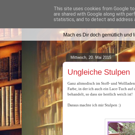
This site uses cookies from Google to 
are shared with Google along with per
Lilafusselfee l
statistics, and to detect and address 
Mach es Dir doch gemütlich und 
Mittwoch, 20. Mai 2015
Ungleiche Stulpen
Ganz altmodisch im Stoff- und Wollladen 
Farbe, in der ich auch ein Lace-Tuch auf
behandelt, so dass sie herrlich weich ist!
Daraus machte ich mir Stulpen :)