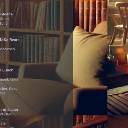
entoene
wärmer
lich3'
̄Ʒ NiKa Bears
nszeichen
o Lunch
urant: Kim's
n -
ches Bistro,
urg
n in Japan
ya Bars
 Japan |
 the