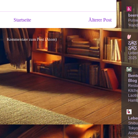
beer
Startseite
Älterer Post
Puls
'Hand
eren
Kommentare zum Post (Atom)
Ƹ̵̡Ӝ̵̨
Ƹ̵̡Ӝ̵̨̄Ʒ
Lebe
2025
Bent
Blog
Resta
Kitche
Laotis
Hamb
Lebe
Shibu
Tokyo
Along