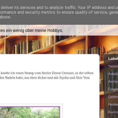
deliver its services and to analyze traffic. Your IP address and 
formance and security metrics to ensure quality of service, gen
ädt Dich in ihr Wohnzimmer e
abuse.
lies ein wenig über meine Hobbys.
Labe
*nom
kaufte ich einen Strang vom Atelier Zitron Unisono, in der selben
Anlei
 den Nadeln habe, nur eben dicker und mit Jojoba und Aloe Vera
Archiv
Finge
Gehirn
Herde
Kacko