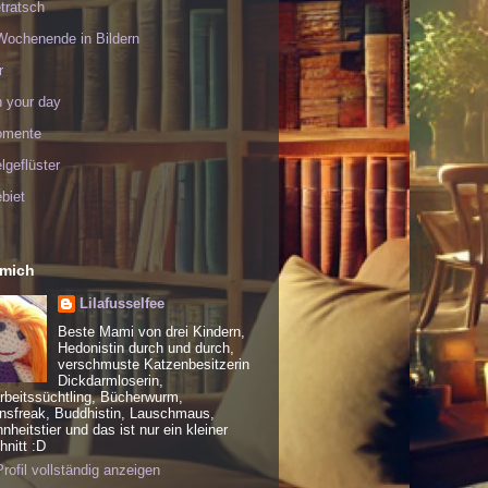
tratsch
Wochenende in Bildern
r
h your day
omente
geflüster
biet
 mich
Lilafusselfee
Beste Mami von drei Kindern,
Hedonistin durch und durch,
verschmuste Katzenbesitzerin
Dickdarmloserin,
rbeitssüchtling, Bücherwurm,
nsfreak, Buddhistin, Lauschmaus,
heitstier und das ist nur ein kleiner
nitt :D
rofil vollständig anzeigen