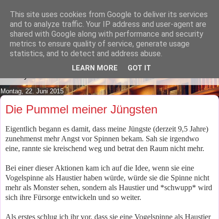
This site uses cookies from Google to deliver its services
Lilafusselfee lädt Dich in ihr
and to analyze traffic. Your IP address and user-agent are
shared with Google along with performance and security
Wohnzimmer ein.
metrics to ensure quality of service, generate usage
statistics, and to detect and address abuse.
Mach es Dir doch gemütlich und lies ein wenig über meine
LEARN MORE
GOT IT
Hobbys.
Montag, 22. Juni 2015
Die Pummel meiner Jüngsten
Eigentlich begann es damit, dass meine Jüngste (derzeit 9,5 Jahre)
zunehmenst mehr Angst vor Spinnen bekam. Sah sie irgendwo
eine, rannte sie kreischend weg und betrat den Raum nicht mehr.
Bei einer dieser Aktionen kam ich auf die Idee, wenn sie eine
Vogelspinne als Haustier haben würde, würde sie die Spinne nicht
mehr als Monster sehen, sondern als Haustier und *schwupp* wird
sich ihre Fürsorge entwickeln und so weiter.
Als erstes schlug ich ihr vor, dass sie eine Vogelspinne als Haustier