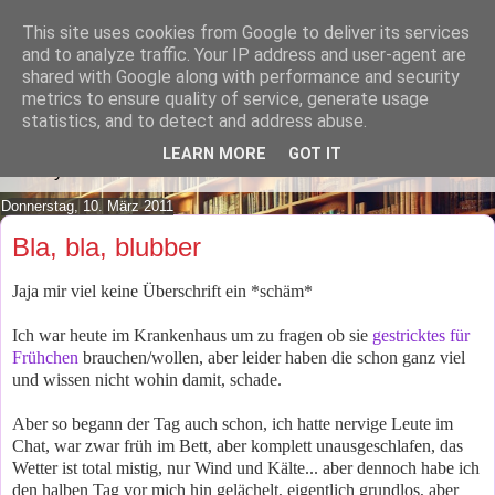
This site uses cookies from Google to deliver its services
Lilafusselfee lädt Dich in ihr
and to analyze traffic. Your IP address and user-agent are
shared with Google along with performance and security
Wohnzimmer ein.
metrics to ensure quality of service, generate usage
statistics, and to detect and address abuse.
Mach es Dir doch gemütlich und lies ein wenig über meine
LEARN MORE
GOT IT
Hobbys.
Donnerstag, 10. März 2011
Bla, bla, blubber
Jaja mir viel keine Überschrift ein *schäm*
Ich war heute im Krankenhaus um zu fragen ob sie
gestricktes für
Frühchen
brauchen/wollen, aber leider haben die schon ganz viel
und wissen nicht wohin damit, schade.
Aber so begann der Tag auch schon, ich hatte nervige Leute im
Chat, war zwar früh im Bett, aber komplett unausgeschlafen, das
Wetter ist total mistig, nur Wind und Kälte... aber dennoch habe ich
den halben Tag vor mich hin gelächelt, eigentlich grundlos, aber