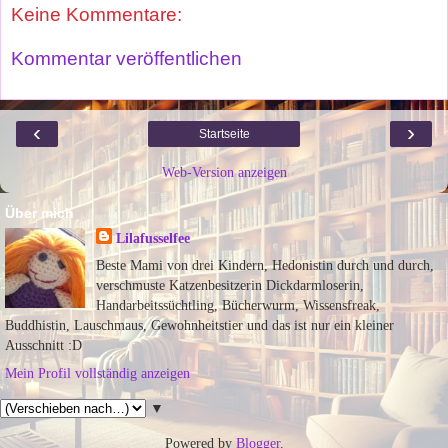
Keine Kommentare:
Kommentar veröffentlichen
‹
›
Startseite
Web-Version anzeigen
Über mich
Lilafusselfee
Beste Mami von drei Kindern, Hedonistin durch und durch,
verschmuste Katzenbesitzerin Dickdarmloserin,
Handarbeitssüchtling, Bücherwurm, Wissensfreak,
Buddhistin, Lauschmaus, Gewohnheitstier und das ist nur ein kleiner
Ausschnitt :D
Mein Profil vollständig anzeigen
▼
Powered by
Blogger
.