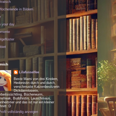
tratsch
Wochenende in Bildern
r
h your day
omente
geflüster
biet
 mich
Lilafusselfee
Beste Mami von drei Kindern,
Hedonistin durch und durch,
verschmuste Katzenbesitzerin
Dickdarmloserin,
rbeitssüchtling, Bücherwurm,
nsfreak, Buddhistin, Lauschmaus,
heitstier und das ist nur ein kleiner
nitt :D
rofil vollständig anzeigen