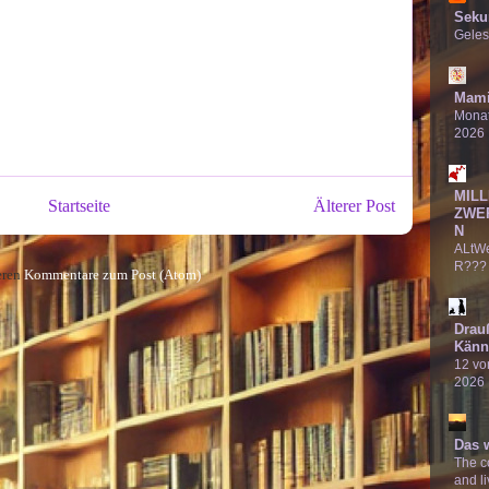
Seku
Geles
Mami
Monat
2026
MILL
Startseite
Älterer Post
ZWE
N
ALtW
R???
eren
Kommentare zum Post (Atom)
Drau
Känn
12 von
2026
Das 
The co
and li