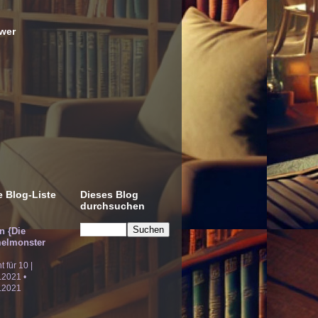
wer
 Blog-Liste
Dieses Blog
durchsuchen
!n {Die
elmonster
ht für 10 |
.2021 •
.2021