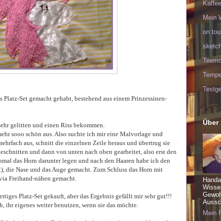
Kaffee
Mein 
on tou
sketc
Teem
Tempel
Testge
es Platz-Set gemacht gehabt, bestehend aus einem Prinzessinen-
Über
sehr gelitten und einen Riss bekommen.
 mehr sooo schön aus. Also suchte ich mir eine Malvorlage und
ehrfach aus, schnitt die einzelnen Zeile heraus und übertrug sie
geschnitten und dann von unten nach oben gearbeitet, also erst den
onmal das Horn darunter legen und nach den Haaren habe ich den
ht), die Nase und das Auge gemacht. Zum Schluss das Horn mit
 via Freihand-nähen gemacht.
Handa
Wisse
Gewohn
rtiges Platz-Set gekauft, aber das Ergebnis gefällt mir sehr gut!!!
Aussch
ich, ihr eigenes weiter benutzen, wenn sie das möchte.
Mein P