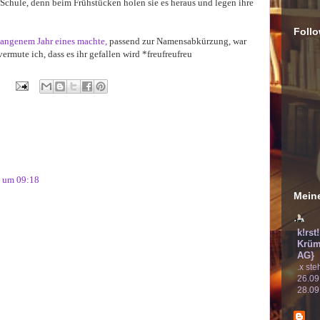
 Schule, denn beim Frühstücken holen sie es heraus und legen ihre
Follo
rgangenem Jahr eines machte,
passend zur Namensabkürzung, war
ermute ich, dass es ihr gefallen wird *freufreufreu
2 um 09:18
Meine
k!rst
Krüm
AG}
.x ste
26.09
28.09