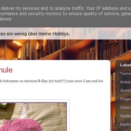
deliver its services and to analyze traffic. Your IP address and 
formance and security metrics to ensure quality of service, gen
ädt Dich in ihr Wohnzimmer e
abuse.
lies ein wenig über meine Hobbys.
Labe
hule
*nom
r ich bekomme zu meinem B-Day (ist bald!!!) eine neue Cam und bis
Anlei
Archiv
Finge
Gehirn
Herde
Kacko