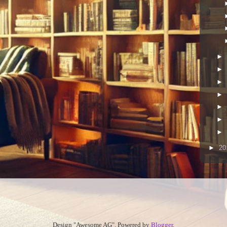
►
►
►
►
►
►
►
►
20
Design "Awesome AG". Powered by
Blogger
.