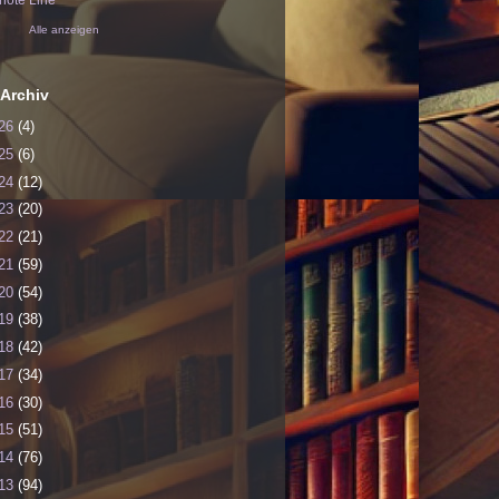
ote Line
Alle anzeigen
Archiv
26
(4)
25
(6)
24
(12)
23
(20)
22
(21)
21
(59)
20
(54)
19
(38)
18
(42)
17
(34)
16
(30)
15
(51)
14
(76)
13
(94)