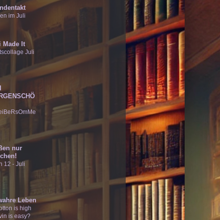
ndentakt
en im Juli
 Made It
scollage Juli
I
RGENSCHÖ
eiBeRsOmMe
ßen nur
chen!
 12 - Juli
wahre Leben
tton is high
vin is easy?