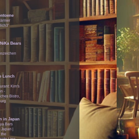
entoene
wärmer
lich3'
̄Ʒ NiKa Bears
nszeichen
o Lunch
urant: Kim's
n -
ches Bistro,
urg
n in Japan
ya Bars
 Japan |
 the