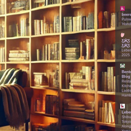
beer
Puls
'Hand
Ƹ̵̡Ӝ̵̨
Ƹ̵̡Ӝ̵̨̄Ʒ
Lebe
2025
Bent
Blog
Resta
Kitche
Laotis
Hamb
Lebe
Shibu
Tokyo
Along