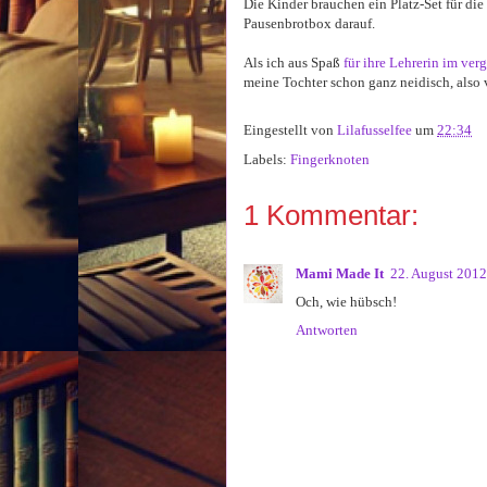
Die Kinder brauchen ein Platz-Set für die
Pausenbrotbox darauf.
Als ich aus Spaß
für ihre Lehrerin im ve
meine Tochter schon ganz neidisch, also v
Eingestellt von
Lilafusselfee
um
22:34
Labels:
Fingerknoten
1 Kommentar:
Mami Made It
22. August 201
Och, wie hübsch!
Antworten