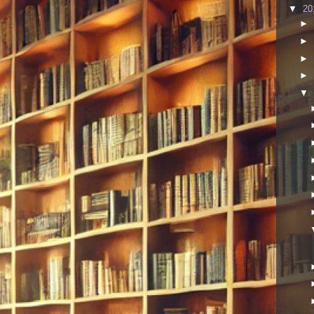
▼
20
►
►
►
►
▼