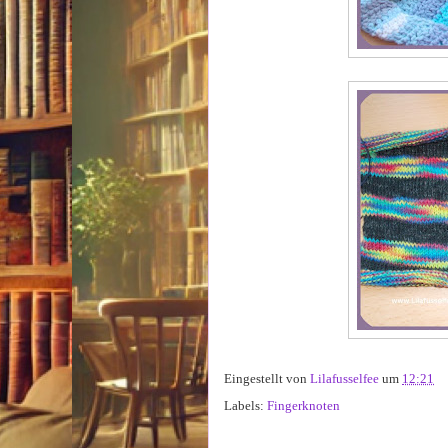
Eingestellt von
Lilafusselfee
um
12:21
Labels:
Fingerknoten