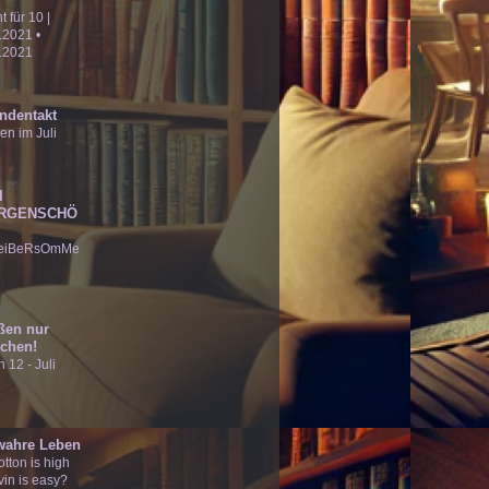
ht für 10 |
.2021 •
.2021
ndentakt
en im Juli
I
RGENSCHÖ
eiBeRsOmMe
ßen nur
chen!
 12 - Juli
wahre Leben
tton is high
vin is easy?