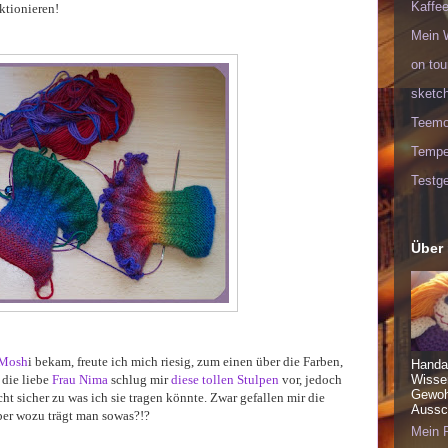
Kaffee
ktionieren!
Mein 
on tou
sketc
Teem
Tempel
Testge
Über
-Mosh
i bekam, freute ich mich riesig, zum einen über die Farben,
Handa
 die liebe
Frau Nima
schlug mir
diese tollen Stulpen
vor, jedoch
Wisse
Gewohn
cht sicher zu was ich sie tragen könnte. Zwar gefallen mir die
Aussch
ber wozu trägt man sowas?!?
Mein P