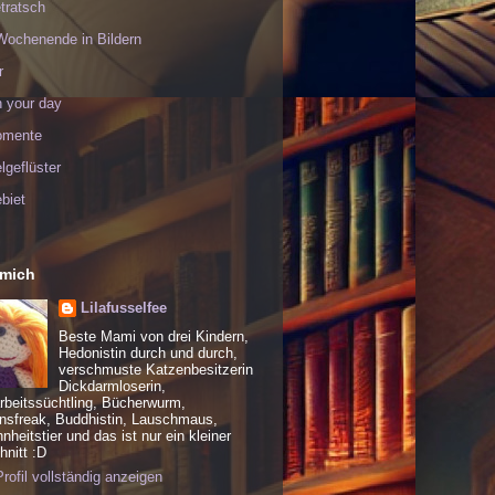
tratsch
Wochenende in Bildern
r
h your day
omente
geflüster
biet
 mich
Lilafusselfee
Beste Mami von drei Kindern,
Hedonistin durch und durch,
verschmuste Katzenbesitzerin
Dickdarmloserin,
rbeitssüchtling, Bücherwurm,
nsfreak, Buddhistin, Lauschmaus,
heitstier und das ist nur ein kleiner
nitt :D
rofil vollständig anzeigen