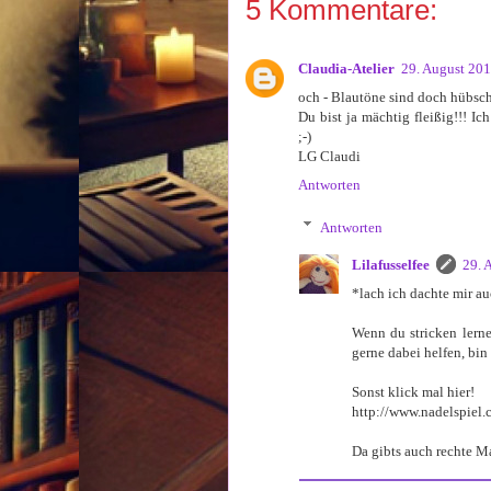
5 Kommentare:
Claudia-Atelier
29. August 20
och - Blautöne sind doch hübsch!
Du bist ja mächtig fleißig!!! I
;-)
LG Claudi
Antworten
Antworten
Lilafusselfee
29. 
*lach ich dachte mir au
Wenn du stricken lerne
gerne dabei helfen, bin
Sonst klick mal hier!
http://www.nadelspiel.
Da gibts auch rechte M