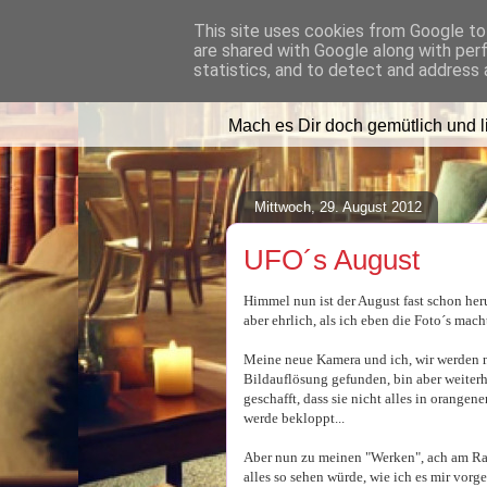
This site uses cookies from Google to 
are shared with Google along with per
Lilafusselfee l
statistics, and to detect and address 
Mach es Dir doch gemütlich und 
Mittwoch, 29. August 2012
UFO´s August
Himmel nun ist der August fast schon he
aber ehrlich, als ich eben die Foto´s mach
Meine neue Kamera und ich, wir werden nic
Bildauflösung gefunden, bin aber weiterh
geschafft, dass sie nicht alles in orangene
werde bekloppt...
Aber nun zu meinen "Werken", ach am Ran
alles so sehen würde, wie ich es mir vorge