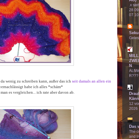
.x ste
28.09
07.10
Seku
Geles
MILL
ZWE
N
ALtW
R???
 da wenig zu schreiben kann, außer das ich
seit damals an allen ein
a vernachlässigt habe ich alles *schäm*
n es vergleichen... ich rate aber davon ab.
Drau
Känn
12 von
2026
Das 
The co
and li