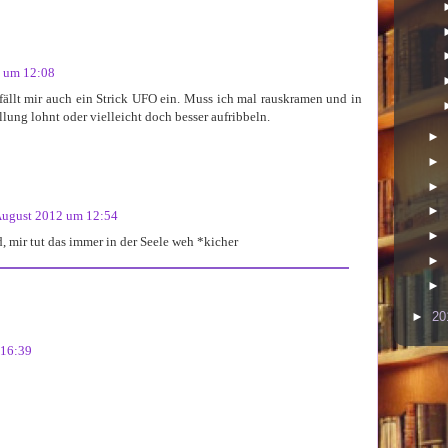
2 um 12:08
fällt mir auch ein Strick UFO ein. Muss ich mal rauskramen und in
llung lohnt oder vielleicht doch besser aufribbeln.
►
►
►
►
August 2012 um 12:54
►
, mir tut das immer in der Seele weh *kicher
►
►
►
20
 16:39