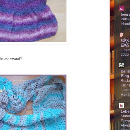
beer
Puls
'Hand
Ƹ̵̡Ӝ̵̨
Ƹ̵̡Ӝ̵̨̄Ʒ
Lebe
2025
rkt es jemand?
Bent
Blog
Resta
Kitche
Laotis
Hamb
Lebe
Shibu
Tokyo
Along