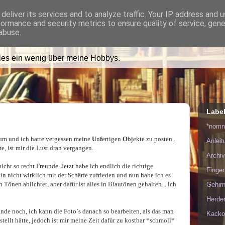
deliver its services and to analyze traffic. Your IP address and 
formance and security metrics to ensure quality of service, gen
ädt Dich in ihr Wohnzimmer e
abuse.
lies ein wenig über meine Hobbys.
Labe
*nom
rum und ich hatte vergessen meine
U
n
f
ertigen
O
bjekte zu posten...
Anlei
te, ist mir die Lust dran vergangen.
Archiv
ht so recht Freunde. Jetzt habe ich endlich die richtige
Finge
in nicht wirklich mit der Schärfe zufrieden und nun habe ich es
n Tönen ablichtet, aber dafür ist alles in Blautönen gehalten... ich
Gehirn
Herde
de noch, ich kann die Foto´s danach so bearbeiten, als das man
Kacko
stellt hätte, jedoch ist mir meine Zeit dafür zu kostbar *schmoll*