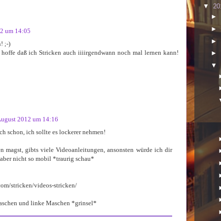
▼
20
►
►
12 um 14:05
►
 ;-)
ch hoffe daß ich Stricken auch iiiirgendwann noch mal lernen kann!
►
▼
August 2012 um 14:16
ch schon, ich sollte es lockerer nehmen!
n magst, gibts viele Videoanleitungen, ansonsten würde ich dir
 aber nicht so mobil *traurig schau*
com/stricken/videos-stricken/
aschen und linke Maschen *grinsel*