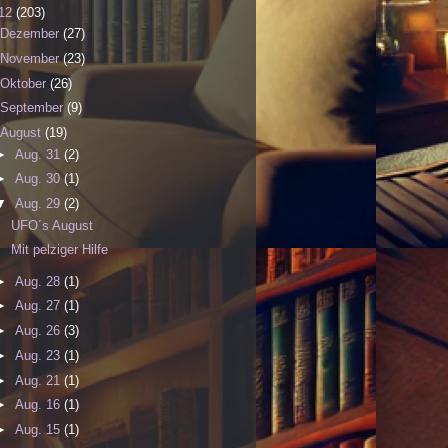
12
(203)
Dezember
(27)
November
(23)
Oktober
(26)
September
(9)
August
(19)
►
Aug. 31
(2)
►
Aug. 30
(1)
▼
Aug. 29
(2)
UFO´s August
Mit pelziger Hilfe
►
Aug. 28
(1)
►
Aug. 27
(1)
►
Aug. 26
(3)
►
Aug. 23
(1)
►
Aug. 21
(1)
►
Aug. 16
(1)
►
Aug. 15
(1)