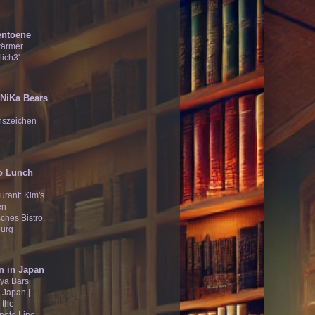
entoene
wärmer
lich3'
̄Ʒ NiKa Bears
nszeichen
o Lunch
urant: Kim's
n -
ches Bistro,
urg
n in Japan
ya Bars
 Japan |
 the