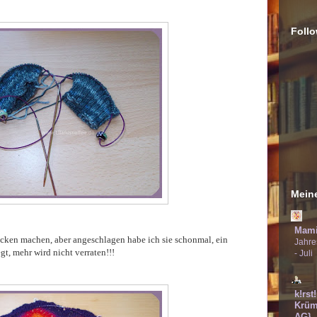
Follo
Meine
Mami
ocken machen, aber angeschlagen habe ich sie schonmal, ein
Jahre
t, mehr wird nicht verraten!!!
- Juli
k!rst
Krüm
AG}