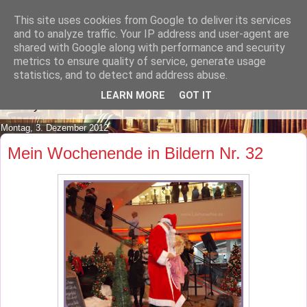
This site uses cookies from Google to deliver its services
Lilafusselfee lädt Dich in ihr
and to analyze traffic. Your IP address and user-agent are
shared with Google along with performance and security
Wohnzimmer ein.
metrics to ensure quality of service, generate usage
statistics, and to detect and address abuse.
Mach es Dir doch gemütlich und lies ein wenig über meine
LEARN MORE
GOT IT
Hobbys.
Montag, 3. Dezember 2012
Mein Wochenende in Bildern Nr. 32