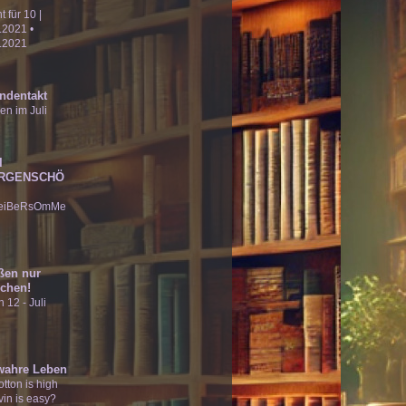
ht für 10 |
.2021 •
.2021
ndentakt
en im Juli
I
RGENSCHÖ
eiBeRsOmMe
ßen nur
chen!
 12 - Juli
wahre Leben
tton is high
vin is easy?