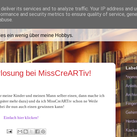
deliver its services and to analyze traffic. Your IP address and 
formance and security metrics to ensure quality of service, gen
ädt Dich in ihr Wohnzimmer e
abuse.
lies ein wenig über meine Hobbys.
Labe
losung bei MissCreARTiv!
*nom
Anlei
Archiv
 für meine Kinder und meinen Mann selber einen, dann mache ich
päter mehr dazu) und da ich MissCreARTiv schon ne Weile
Finge
n bei ihr nun auch einen gewinnen kann!
Gehirn
Einfach hier klicken!
Herde
Kacko