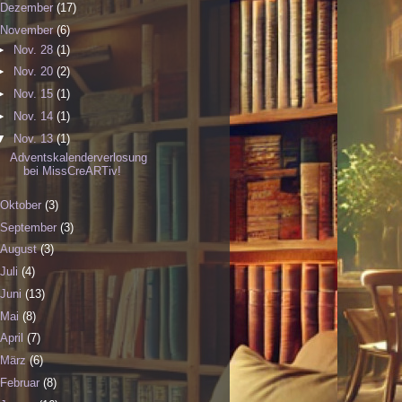
Dezember
(17)
November
(6)
►
Nov. 28
(1)
►
Nov. 20
(2)
►
Nov. 15
(1)
►
Nov. 14
(1)
▼
Nov. 13
(1)
Adventskalenderverlosung
bei MissCreARTiv!
Oktober
(3)
September
(3)
August
(3)
Juli
(4)
Juni
(13)
Mai
(8)
April
(7)
März
(6)
Februar
(8)