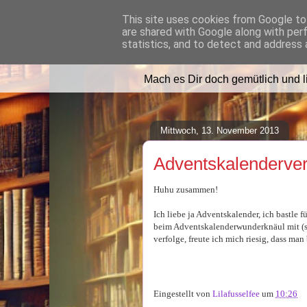
This site uses cookies from Google to 
are shared with Google along with per
Lilafusselfee l
statistics, and to detect and address 
Mach es Dir doch gemütlich und 
Mittwoch, 13. November 2013
Adventskalenderver
Huhu zusammen!
Ich liebe ja Adventskalender, ich bastle
beim Adventskalenderwunderknäul mit (s
verfolge, freute ich mich riesig, dass ma
Eingestellt von
Lilafusselfee
um
10:26