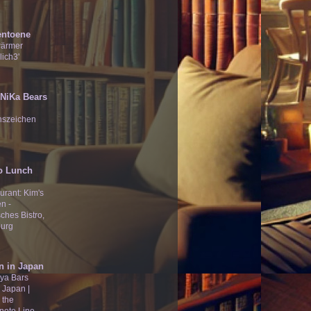
entoene
wärmer
lich3'
̄Ʒ NiKa Bears
nszeichen
o Lunch
urant: Kim's
n -
ches Bistro,
urg
n in Japan
ya Bars
 Japan |
 the