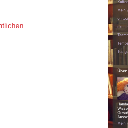
Kaffee
:
Mein 
on tou
tlichen
sketc
Teem
Tempel
Testge
Über
Handa
Wisse
Gewohn
Aussch
Mein P