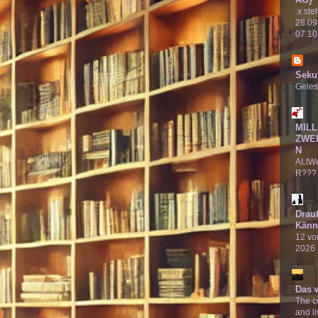
.x ste
28.09
07.10
Seku
Geles
MILL
ZWE
N
ALtW
R???
Drau
Känn
12 von
2026
Das 
The co
and li