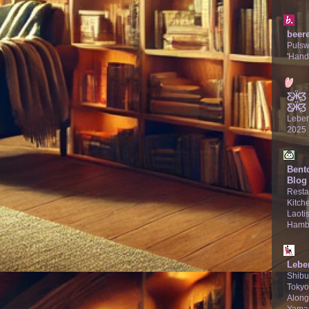
beer
Puls
'Hand
Ƹ̵̡Ӝ̵̨
Ƹ̵̡Ӝ̵̨̄Ʒ
Lebe
2025
Bent
Blog
Resta
Kitche
Laotis
Hamb
Lebe
Shibu
Tokyo
Along