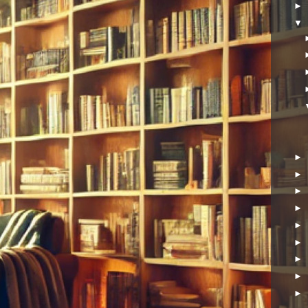
►
▼
►
►
►
►
►
►
►
►
►