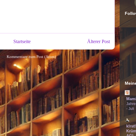
Follo
Startseite
Älterer Post
eren
Kommentare zum Post (Atom)
Meine
Mami
Jahre
- Juli
k!rst
Krüm
AG}