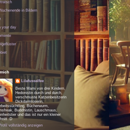
tratsch
Wochenende in Bildern
r
h your day
omente
geflüster
biet
 mich
Lilafusselfee
Beste Mami von drei Kindern,
Hedonistin durch und durch,
verschmuste Katzenbesitzerin
Dickdarmloserin,
rbeitssüchtling, Bücherwurm,
nsfreak, Buddhistin, Lauschmaus,
heitstier und das ist nur ein kleiner
nitt :D
rofil vollständig anzeigen