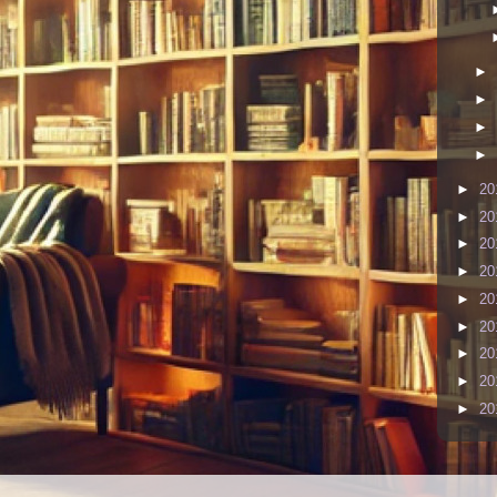
►
►
►
►
►
20
►
20
►
20
►
20
►
20
►
20
►
20
►
20
►
20