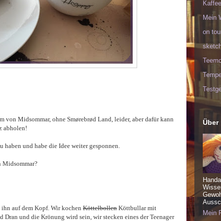
Kaffee
Mein 
on tou
sketc
Teem
Tempel
Testge
orm von Midsommar, ohne Smørebrød Land, leider, aber dafür kann
Über
z abholen!
t zu haben und habe die Idee weiter gesponnen.
an Midsommar?
Handa
Wisse
Gewohn
Aussch
 ihn auf dem Kopf. Wir kochen
Köttelbollen
Köttbullar mit
Mein P
d Dran und die Krönung wird sein, wir stecken eines der Teenager