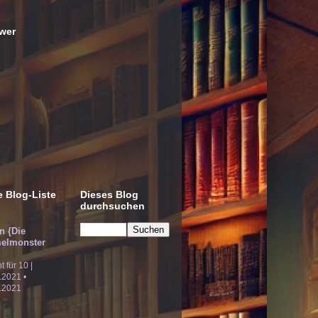
wer
 Blog-Liste
Dieses Blog
durchsuchen
!n {Die
elmonster
ht für 10 |
.2021 •
.2021