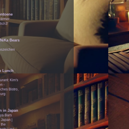
entoene
wärmer
lich3'
̄Ʒ NiKa Bears
nszeichen
o Lunch
urant: Kim's
n -
ches Bistro,
urg
n in Japan
ya Bars
 Japan |
 the