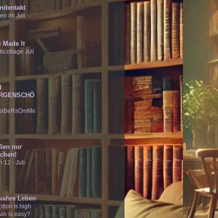
ndentakt
en im Juli
 Made It
scollage Juli
I
RGENSCHÖ
eiBeRsOmMe
ßen nur
chen!
 12 - Juli
wahre Leben
tton is high
vin is easy?