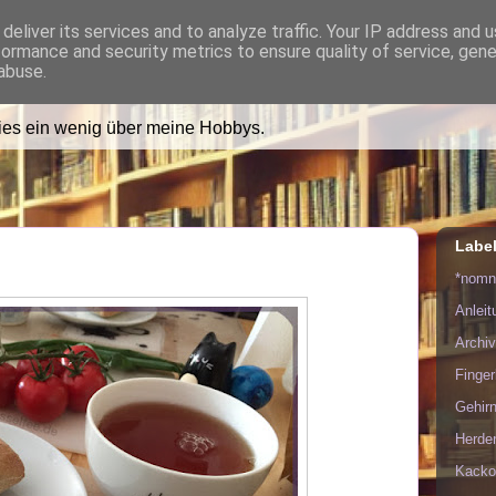
deliver its services and to analyze traffic. Your IP address and 
formance and security metrics to ensure quality of service, gen
ädt Dich in ihr Wohnzimmer e
abuse.
lies ein wenig über meine Hobbys.
Labe
*nom
Anlei
Archiv
Finge
Gehirn
Herde
Kacko