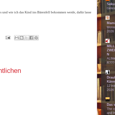
Seku
Geles
 und wie ich das Kind ins Bärenfell bekommen werde, dafür lasse
Mami
Monat
2026
MILL
ZWE
N
:
ALtW
R???
tlichen
Drau
Känn
12 von
2026
Das 
The co
and li