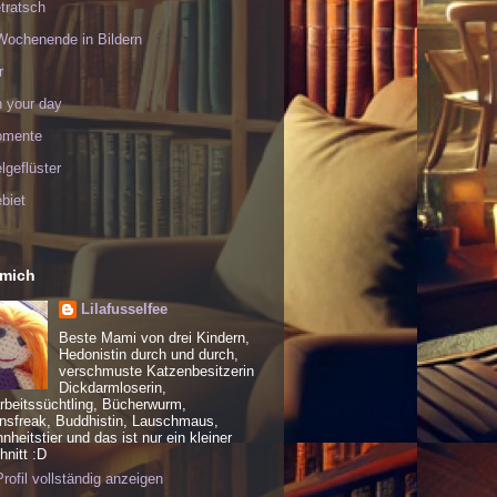
tratsch
Wochenende in Bildern
r
h your day
omente
geflüster
biet
 mich
Lilafusselfee
Beste Mami von drei Kindern,
Hedonistin durch und durch,
verschmuste Katzenbesitzerin
Dickdarmloserin,
rbeitssüchtling, Bücherwurm,
nsfreak, Buddhistin, Lauschmaus,
heitstier und das ist nur ein kleiner
nitt :D
rofil vollständig anzeigen