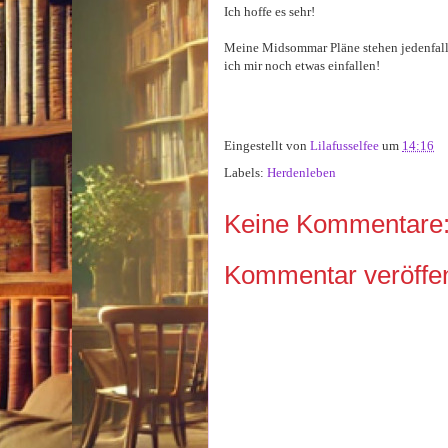
Ich hoffe es sehr!
Meine Midsommar Pläne stehen jedenfalls
ich mir noch etwas einfallen!
Eingestellt von
Lilafusselfee
um
14:16
Labels:
Herdenleben
Keine Kommentare
Kommentar veröffen