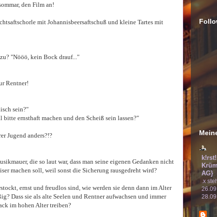
sommar, den Film an!
Follo
chtsaftschorle mit Johannisbeersaftschuß und kleine Tartes mit
zu? "Nööö, kein Bock drauf..."
ur Rentner!
isch sein?"
bitte ernsthaft machen und den Scheiß sein lassen?"
Meine
rer Jugend anders?!?
k!rst
Musikmauer, die so laut war, dass man seine eigenen Gedanken nicht
Krüm
iser machen soll, weil sonst die Sicherung rausgedreht wird?
AG}
.x ste
stockt, ernst und freudlos sind, wie werden sie denn dann im Alter
26.09
ßig? Dass sie als alte Seelen und Rentner aufwachsen und immer
28.09
ck im hohen Alter treiben?