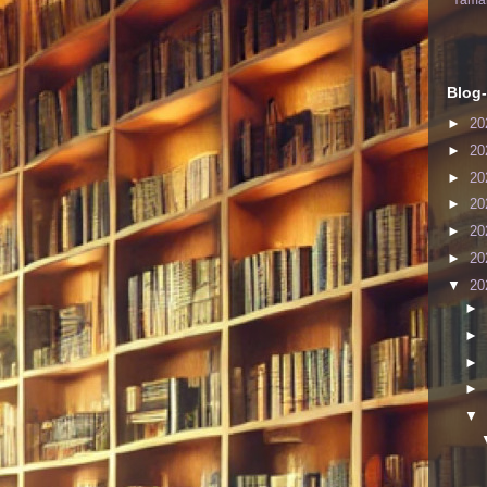
Yaman
Blog-
►
20
►
20
►
20
►
20
►
20
►
20
▼
20
►
►
►
►
▼