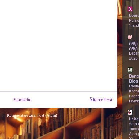
beer
Puls
'Hand
Ƹ̵̡Ӝ̵̨
Ƹ̵̡Ӝ̵̨̄Ʒ
Lebe
2025
Bent
Blog
Resta
Kitche
Laotis
Startseite
Älterer Post
Hamb
eren
Kommentare zum Post (Atom)
Lebe
Shibu
Tokyo
Along