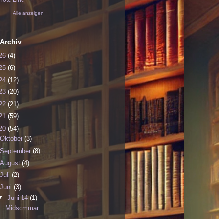
ote Line
Alle anzeigen
Archiv
26
(4)
25
(6)
24
(12)
23
(20)
22
(21)
21
(59)
20
(54)
Oktober
(3)
September
(8)
August
(4)
Juli
(2)
Juni
(3)
▼
Juni 14
(1)
Midsommar